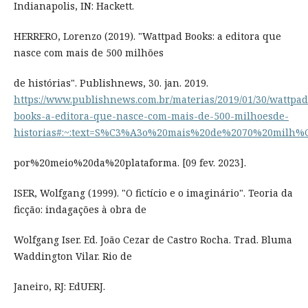
Indianapolis, IN: Hackett.
HERRERO, Lorenzo (2019). "Wattpad Books: a editora que
nasce com mais de 500 milhões
de histórias". Publishnews, 30. jan. 2019.
https://www.publishnews.com.br/materias/2019/01/30/wattpad
books-a-editora-que-nasce-com-mais-de-500-milhoesde-
historias#:~:text=S%C3%A3o%20mais%20de%2070%20milh%C
por%20meio%20da%20plataforma. [09 fev. 2023].
ISER, Wolfgang (1999). "O fictício e o imaginário". Teoria da
ficção: indagações à obra de
Wolfgang Iser. Ed. João Cezar de Castro Rocha. Trad. Bluma
Waddington Vilar. Rio de
Janeiro, RJ: EdUERJ.