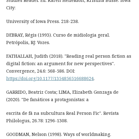
Studies Reader. Ed. Karen Hellekson; Kristina Busse. Iowa
City:
University of Iowa Press. 218-238.
DEBRAY, Régis (1993). Curso de midiologia geral.
Petrópolis, RJ: Vozes.
FATHALLAH, Judith (2018). "Reading real person fiction as
digital fiction: an argument for new perspectives".
Convergence, 24.6: 568-586. DOI:
https://doi.org/10.1177/1354856516688624
.
GARRIDO, Beatriz Costa; LIMA, Elizabeth Gonzaga de
(2020). "De fanáticos a protagonistas: a
escrita de fã na subcultura Real Person Fic". Revista
Philologus, 26.78: 1296-1308.
GOODMAN, Nelson (1998). Ways of worldmaking.