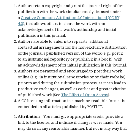
Authors retain copyright and grant the journal right of first
publication with the work simultaneously licensed under
a
Creative Commons Attribution 4.0 International (CC BY
4.0)
, that allows others to share the work with an
acknowledgement of the work's authorship and initial
publication in this journal.
Authors are able to enter into separate, additional
contractual arrangements for the non-exclusive distribution
of the journal's published version of the work (e.g., post it
to an institutional repository or publish it in a book), with
an acknowledgement of its initial publication in this journal.
Authors are permitted and encouraged to post their work
online (e.g., in institutional repositories or on their website)
prior to and during the submission process, as it can lead to
productive exchanges, as well as earlier and greater citation
of published work (See
The Effect of Open Access
).
A CC licensing information in a machine-readable format is
embedded in all articles published by MATLIT.
Attribution
” You must give
appropriate credit
, provide a
link to the license, and
indicate if changes were made
. You
may do so in any reasonable manner, but not in any way that