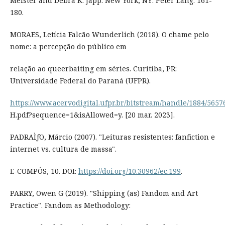
Meister and Debra K. Japp. New York, NY: Peter Lang. 161-
180.
MORAES, Letícia Falcão Wunderlich (2018). O chame pelo
nome: a percepção do público em
relação ao queerbaiting em séries. Curitiba, PR:
Universidade Federal do Paraná (UFPR).
https://www.acervodigital.ufpr.br/bitstream/handle/1884/5
H.pdf?sequence=1&isAllowed=y. [20 mar. 2023].
PADRAÌƒO, Márcio (2007). "Leituras resistentes: fanfiction e
internet vs. cultura de massa".
E-COMPÓS, 10. DOI:
https://doi.org/10.30962/ec.199
.
PARRY, Owen G (2019). "Shipping (as) Fandom and Art
Practice". Fandom as Methodology: