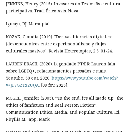
JENKINS, Henry (2015). Invasores do Texto: fãs e cultura
participativa. Trad. Érico Asis. Nova
Iguaçu, RJ: Marsupial.
KOZAK, Claudia (2019). "Derivas literarias digitales:
(des)encuentros entre experimentalismo y flujos
culturales masivos". Revista Heterotopías, 2.3: 01-24.
LAUREN BRASIL (2020). Legendado PT/BR: Lauren fala
sobre LGBTQ+, relacionamentos passados e mais...
Youtube, 30 out. 2020.
https://www.youtube.com/watch?
v=JF7GZTx2UQA
. [09 fev. 2023].
MCGEE, Jennifer (2005). "’In the end, it’s all made up’: the
ethics of fanfiction and Real Person Fiction".
Communication Ethics, Media, and Popular Culture. Ed.
Phyllis M. Japp, Mark