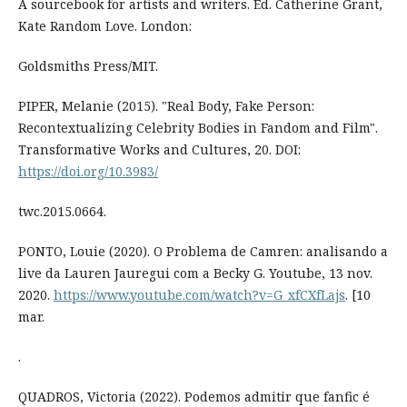
A sourcebook for artists and writers. Ed. Catherine Grant,
Kate Random Love. London:
Goldsmiths Press/MIT.
PIPER, Melanie (2015). "Real Body, Fake Person:
Recontextualizing Celebrity Bodies in Fandom and Film".
Transformative Works and Cultures, 20. DOI:
https://doi.org/10.3983/
twc.2015.0664.
PONTO, Louie (2020). O Problema de Camren: analisando a
live da Lauren Jauregui com a Becky G. Youtube, 13 nov.
2020.
https://www.youtube.com/watch?v=G_xfCXfLajs
. [10
mar.
.
QUADROS, Victoria (2022). Podemos admitir que fanfic é