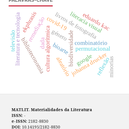
PALAVRAS-CHAVE
ekphrasis
literacia visual
livros de fotografia
eduardo kac
literatura e tecnologia
covid-19
remediação
cultura algorítmica
género
televisão
biodiversidade
biblioteconomia
dada
combinatório
bioarte
permutacional
johanna drucker
google
aleatório
reflexão
minorias
MATLIT. Materialidades da Literatura
ISSN:
-
e-ISSN:
2182-8830
DOI:
10.14195/2182-8830