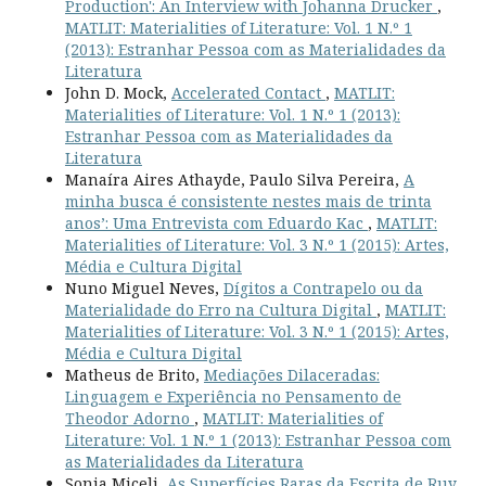
Production': An Interview with Johanna Drucker
,
MATLIT: Materialities of Literature: Vol. 1 N.º 1
(2013): Estranhar Pessoa com as Materialidades da
Literatura
John D. Mock,
Accelerated Contact
,
MATLIT:
Materialities of Literature: Vol. 1 N.º 1 (2013):
Estranhar Pessoa com as Materialidades da
Literatura
Manaíra Aires Athayde, Paulo Silva Pereira,
A
minha busca é consistente nestes mais de trinta
anos’: Uma Entrevista com Eduardo Kac
,
MATLIT:
Materialities of Literature: Vol. 3 N.º 1 (2015): Artes,
Média e Cultura Digital
Nuno Miguel Neves,
Dígitos a Contrapelo ou da
Materialidade do Erro na Cultura Digital
,
MATLIT:
Materialities of Literature: Vol. 3 N.º 1 (2015): Artes,
Média e Cultura Digital
Matheus de Brito,
Mediações Dilaceradas:
Linguagem e Experiência no Pensamento de
Theodor Adorno
,
MATLIT: Materialities of
Literature: Vol. 1 N.º 1 (2013): Estranhar Pessoa com
as Materialidades da Literatura
Sonia Miceli,
As Superfícies Raras da Escrita de Ruy