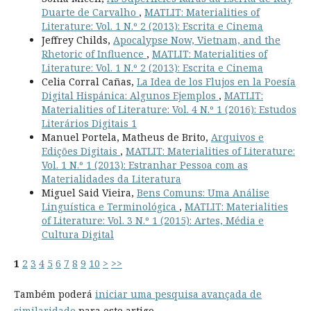
Duarte de Carvalho
,
MATLIT: Materialities of
Literature: Vol. 1 N.º 2 (2013): Escrita e Cinema
Jeffrey Childs,
Apocalypse Now, Vietnam, and the
Rhetoric of Influence
,
MATLIT: Materialities of
Literature: Vol. 1 N.º 2 (2013): Escrita e Cinema
Celia Corral Cañas,
La Idea de los Flujos en la Poesía
Digital Hispánica: Algunos Ejemplos
,
MATLIT:
Materialities of Literature: Vol. 4 N.º 1 (2016): Estudos
Literários Digitais 1
Manuel Portela, Matheus de Brito,
Arquivos e
Edições Digitais
,
MATLIT: Materialities of Literature:
Vol. 1 N.º 1 (2013): Estranhar Pessoa com as
Materialidades da Literatura
Miguel Said Vieira,
Bens Comuns: Uma Análise
Linguística e Terminológica
,
MATLIT: Materialities
of Literature: Vol. 3 N.º 1 (2015): Artes, Média e
Cultura Digital
1
2
3
4
5
6
7
8
9
10
>
>>
Também poderá
iniciar uma pesquisa avançada de
similaridade
para este artigo.