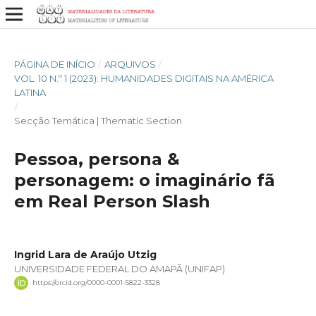
PÁGINA DE INÍCIO
/
ARQUIVOS
/
VOL. 10 N.º 1 (2023): HUMANIDADES DIGITAIS NA AMÉRICA
LATINA
/
Secção Temática | Thematic Section
Pessoa, persona &
personagem: o imaginário fã
em Real Person Slash
Ingrid Lara de Araújo Utzig
UNIVERSIDADE FEDERAL DO AMAPÃ (UNIFAP)
https://orcid.org/0000-0001-5822-3328