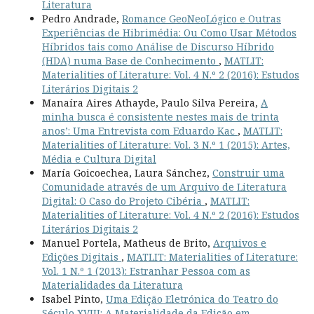
Literatura
Pedro Andrade,
Romance GeoNeoLógico e Outras
Experiências de Hibrimédia: Ou Como Usar Métodos
Híbridos tais como Análise de Discurso Híbrido
(HDA) numa Base de Conhecimento
,
MATLIT:
Materialities of Literature: Vol. 4 N.º 2 (2016): Estudos
Literários Digitais 2
Manaíra Aires Athayde, Paulo Silva Pereira,
A
minha busca é consistente nestes mais de trinta
anos’: Uma Entrevista com Eduardo Kac
,
MATLIT:
Materialities of Literature: Vol. 3 N.º 1 (2015): Artes,
Média e Cultura Digital
María Goicoechea, Laura Sánchez,
Construir uma
Comunidade através de um Arquivo de Literatura
Digital: O Caso do Projeto Cibéria
,
MATLIT:
Materialities of Literature: Vol. 4 N.º 2 (2016): Estudos
Literários Digitais 2
Manuel Portela, Matheus de Brito,
Arquivos e
Edições Digitais
,
MATLIT: Materialities of Literature:
Vol. 1 N.º 1 (2013): Estranhar Pessoa com as
Materialidades da Literatura
Isabel Pinto,
Uma Edição Eletrónica do Teatro do
Século XVIII: A Materialidade da Edição em