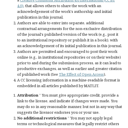
a
Creative Commons Attribution 4.0 International (CC BY
4.0)
, that allows others to share the work with an
acknowledgement of the work's authorship and initial
publication in this journal.
Authors are able to enter into separate, additional
contractual arrangements for the non-exclusive distribution
of the journal's published version of the work (e.g., post it
to an institutional repository or publish it in a book), with
an acknowledgement of its initial publication in this journal.
Authors are permitted and encouraged to post their work
online (e.g., in institutional repositories or on their website)
prior to and during the submission process, as it can lead to
productive exchanges, as well as earlier and greater citation
of published work (See
The Effect of Open Access
).
A CC licensing information in a machine-readable format is
embedded in all articles published by MATLIT.
Attribution
” You must give
appropriate credit
, provide a
link to the license, and
indicate if changes were made
. You
may do so in any reasonable manner, but not in any way that
suggests the licensor endorses you or your use.
No additional restrictions
” You may not apply legal
terms or
technological measures
that legally restrict others