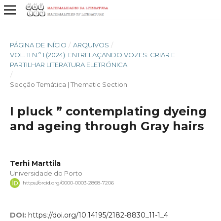
PÁGINA DE INÍCIO
/
ARQUIVOS
/
VOL. 11 N.º 1 (2024): ENTRELAÇANDO VOZES: CRIAR E
PARTILHAR LITERATURA ELETRÓNICA
/
Secção Temática | Thematic Section
I pluck ” contemplating dyeing
and ageing through Gray hairs
Terhi Marttila
Universidade do Porto
https://orcid.org/0000-0003-2868-7206
DOI:
https://doi.org/10.14195/2182-8830_11-1_4