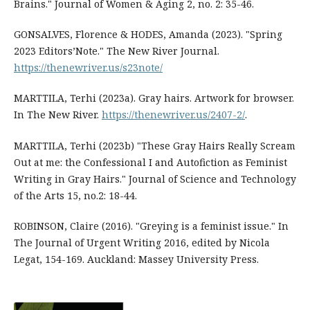
Brains." Journal of Women & Aging 2, no. 2: 35-46.
GONSALVES, Florence & HODES, Amanda (2023). "Spring
2023 Editors’Note." The New River Journal.
https://thenewriver.us/s23note/
MARTTILA, Terhi (2023a). Gray hairs. Artwork for browser.
In The New River.
https://thenewriver.us/2407-2/
.
MARTTILA, Terhi (2023b) "These Gray Hairs Really Scream
Out at me: the Confessional I and Autofiction as Feminist
Writing in Gray Hairs." Journal of Science and Technology
of the Arts 15, no.2: 18-44.
ROBINSON, Claire (2016). "Greying is a feminist issue." In
The Journal of Urgent Writing 2016, edited by Nicola
Legat, 154-169. Auckland: Massey University Press.