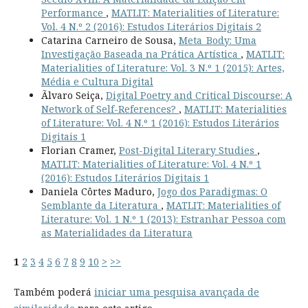
Performance
,
MATLIT: Materialities of Literature:
Vol. 4 N.º 2 (2016): Estudos Literários Digitais 2
Catarina Carneiro de Sousa,
Meta_Body: Uma
Investigação Baseada na Prática Artística
,
MATLIT:
Materialities of Literature: Vol. 3 N.º 1 (2015): Artes,
Média e Cultura Digital
Ãlvaro Seiça,
Digital Poetry and Critical Discourse: A
Network of Self-References?
,
MATLIT: Materialities
of Literature: Vol. 4 N.º 1 (2016): Estudos Literários
Digitais 1
Florian Cramer,
Post-Digital Literary Studies
,
MATLIT: Materialities of Literature: Vol. 4 N.º 1
(2016): Estudos Literários Digitais 1
Daniela Côrtes Maduro,
Jogo dos Paradigmas: O
Semblante da Literatura
,
MATLIT: Materialities of
Literature: Vol. 1 N.º 1 (2013): Estranhar Pessoa com
as Materialidades da Literatura
1
2
3
4
5
6
7
8
9
10
>
>>
Também poderá
iniciar uma pesquisa avançada de