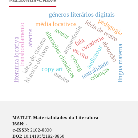
PALAVRAS-CHAVE
géneros literários digitais
pedagogia
ideia de teatro
média locativos
transbordamento
arqueofonia
avatar
afectos
alterações climáticas
curadoria
ideia de cinema
fala
literatura locativa
absorção
língua materna
historia do livro
audiotour
escrito
cyborg
teatralidade
crianças
copy art
mestre
MATLIT. Materialidades da Literatura
ISSN:
-
e-ISSN:
2182-8830
DOI:
10.14195/2182-8830