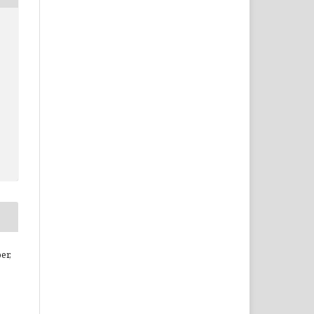
c
er,