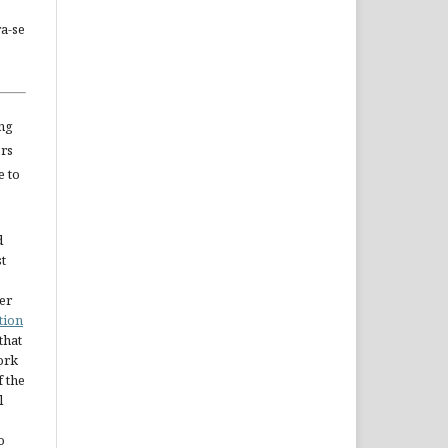
a-se
ng
ors
e to
d
st
er
tion
 that
ork
 the
l
o