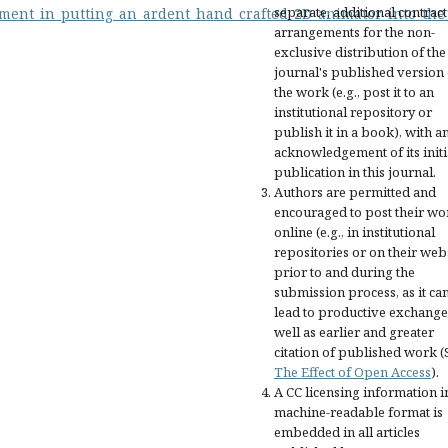
separate, additional contract
ment_in_putting_an_ardent_hand_crafted_2D_animator_into_the
arrangements for the non-
exclusive distribution of the
journal's published version 
the work (e.g., post it to an
institutional repository or
publish it in a book), with a
acknowledgement of its initi
publication in this journal.
Authors are permitted and
encouraged to post their wo
online (e.g., in institutional
repositories or on their web
prior to and during the
submission process, as it ca
lead to productive exchange
well as earlier and greater
citation of published work (
The Effect of Open Access
).
A CC licensing information i
machine-readable format is
embedded in all articles