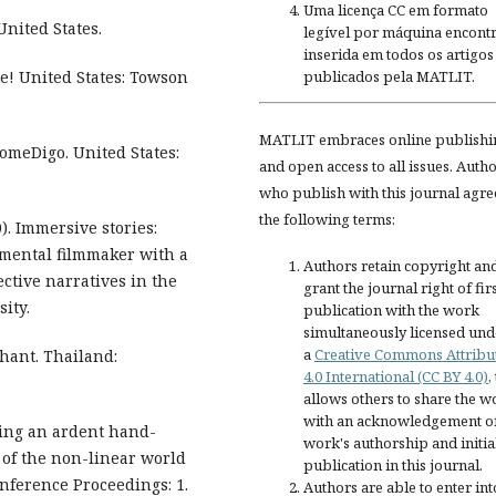
Uma licença CC em formato
nited States.
legível por máquina encontr
inserida em todos os artigos
publicados pela MATLIT.
e! United States: Towson
MATLIT embraces online publishi
meDigo. United States:
and open access to all issues. Auth
who publish with this journal agre
the following terms:
. Immersive stories:
mental filmmaker with a
Authors retain copyright an
ective narratives in the
grant the journal right of fir
ity.
publication with the work
simultaneously licensed und
a
Creative Commons Attribu
hant. Thailand:
4.0 International (CC BY 4.0)
,
allows others to share the w
with an acknowledgement of
ting an ardent hand-
work's authorship and initia
 of the non-linear world
publication in this journal.
nference Proceedings: 1.
Authors are able to enter int