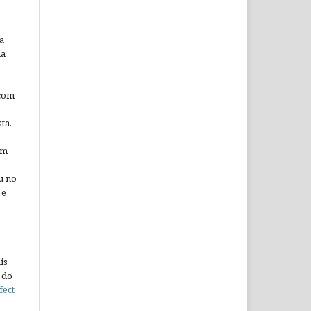
a
da
 com
ta.
em
u no
 e
is
 do
fect