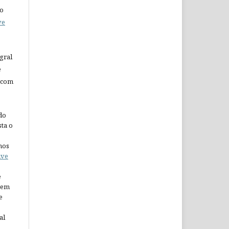
do
ve
gral
e
 com
do
ta o
nos
ive
e
arem
e
al