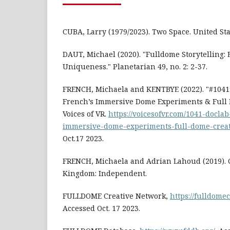
CUBA, Larry (1979/2023). Two Space. United St
DAUT, Michael (2020). "Fulldome Storytelling:
Uniqueness." Planetarian 49, no. 2: 2-37.
FRENCH, Michaela and KENTBYE (2022). "#1041
French’s Immersive Dome Experiments & Full 
Voices of VR.
https://voicesofvr.com/1041-docla
immersive-dome-experiments-full-dome-creat
Oct.17 2023.
FRENCH, Michaela and Adrian Lahoud (2019). 
Kingdom: Independent.
FULLDOME Creative Network,
https://fulldome
Accessed Oct. 17 2023.