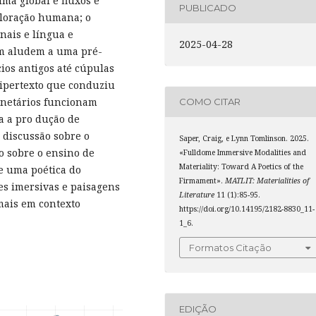
ima global e fluxos e
PUBLICADO
ploração humana; o
nais e língua e
2025-04-28
ém aludem a uma pré-
ios antigos até cúpulas
hipertexto que conduziu
lanetários funcionam
COMO CITAR
 a pro dução de
 discussão sobre o
Saper, Craig, e Lynn Tomlinson. 2025.
o sobre o ensino de
«Fulldome Immersive Modalities and
Materiality: Toward A Poetics of the
e uma poética do
Firmament».
MATLIT: Materialities of
es imersivas e paisagens
Literature
11 (1):85-95.
 mais em contexto
https://doi.org/10.14195/2182-8830_11-
1_6.
Formatos Citação
EDIÇÃO