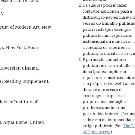
cessed Oct. 18 2023.
Os autores podem fazer
contratos adicionais para a
3.
distribuição não-exclusiva d
versão do trabalho publica
seum of Modern Art, New
pela revista (por exemplo,
publicá-la num repositório
institucional ou num livro),
a condição de referirem a
s. New York: Basic
publicação inicial nesta revis
É permitido aos autores
publicarem o seu trabalho 
 Diversion Cinema.
linha (por exemplo, em
repositórios institucionais o
al Reading Supplement.
seu próprio sítio web) antes
durante o processo de
arbitragem, já que isso
proporciona interações
exico: Institute of
produtivas, assim como a
possibilidade de citações ma
cedo e em maior quantidade
). Aqua Dome. United
artigo publicado (Ver
The Ef
of Open Access
).