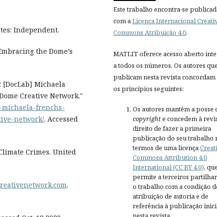
Este trabalho encontra-se publica
com a
Licença Internacional Creati
ates: Independent.
Commons Atribuição 4.0
.
 Embracing the Dome’s
MATLIT oferece acesso aberto inte
a todos os números. Os autores qu
publicam nesta revista concordam
: [DocLab] Michaela
os princípios seguintes:
Dome Creative Network."
b-michaela-frenchs-
Os autores mantêm a posse 
copyright
e concedem à revis
ive-network/
. Accessed
direito de fazer a primeira
publicação do seu trabalho 
termos de uma licença
Creat
Climate Crimes. United
Commons Attribution 4.0
International (CC BY 4.0)
, qu
permite a terceiros partilh
creativenetwork.com
.
o trabalho com a condição d
atribuição de autoria e de
referência à publicação inici
nesta revista.