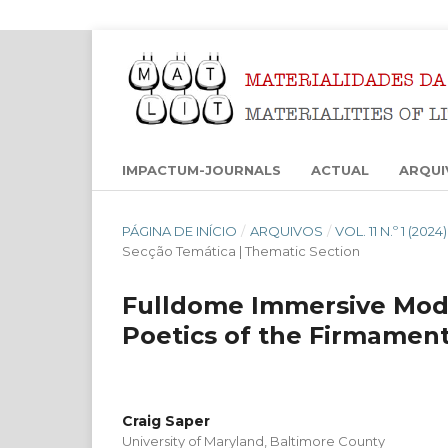
IMPACTUM-JOURNALS
ACTUAL
ARQUI
PÁGINA DE INÍCIO
/
ARQUIVOS
/
VOL. 11 N.º 1 (
Secção Temática | Thematic Section
Fulldome Immersive Modal
Poetics of the Firmamen
Craig Saper
University of Maryland, Baltimore County