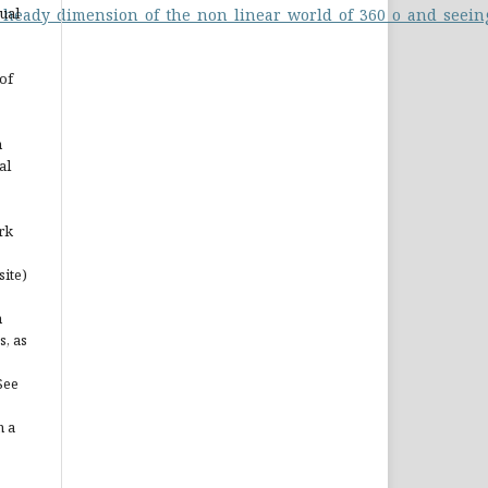
ual
_heady_dimension_of_the_non_linear_world_of_360_o_and_seeing
of
n
al
rk
site)
n
s, as
See
n a