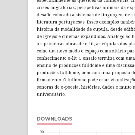
especificamente as questões da conferência: cl
crises migratórias; perspetivas animais da ex
desafio colocado a sistemas de linguagem de si
literatura portuguesas. Esses exemplos tamb
história da modalidade de cúpula, desde edifíc
de igrejas e cinemas expandidos. Análogo ao 
à s primeiras obras de e-lit, as cúpulas dos p
como um novo modo e espaço comunitário para
conhecimento e-lit. O ensaio termina com uma
ensino de produções fulldome e uma discussã
produções fulldome, bem com uma proposta d
firmamento. O fulldome pode criar visualizaçõ
sonoras de e-poesia, histórias, dados e muito
universitário.
DOWNLOADS