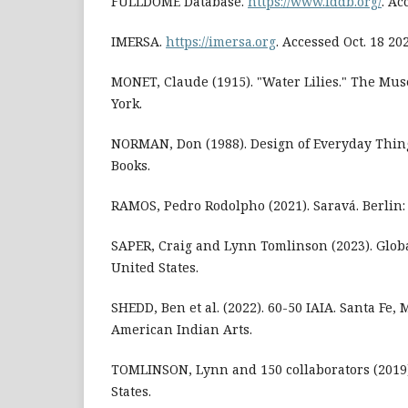
FULLDOME Database.
https://www.fddb.org/
. Ac
IMERSA.
https://imersa.org
. Accessed Oct. 18 202
MONET, Claude (1915). "Water Lilies." The Mu
York.
NORMAN, Don (1988). Design of Everyday Thing
Books.
RAMOS, Pedro Rodolpho (2021). Saravá. Berlin:
SAPER, Craig and Lynn Tomlinson (2023). Glob
United States.
SHEDD, Ben et al. (2022). 60-50 IAIA. Santa Fe, M
American Indian Arts.
TOMLINSON, Lynn and 150 collaborators (2019
States.