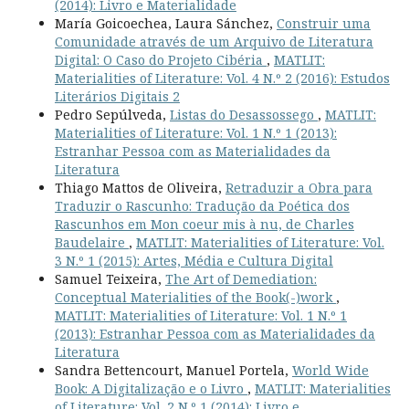
(2014): Livro e Materialidade
María Goicoechea, Laura Sánchez,
Construir uma
Comunidade através de um Arquivo de Literatura
Digital: O Caso do Projeto Cibéria
,
MATLIT:
Materialities of Literature: Vol. 4 N.º 2 (2016): Estudos
Literários Digitais 2
Pedro Sepúlveda,
Listas do Desassossego
,
MATLIT:
Materialities of Literature: Vol. 1 N.º 1 (2013):
Estranhar Pessoa com as Materialidades da
Literatura
Thiago Mattos de Oliveira,
Retraduzir a Obra para
Traduzir o Rascunho: Tradução da Poética dos
Rascunhos em Mon coeur mis à nu, de Charles
Baudelaire
,
MATLIT: Materialities of Literature: Vol.
3 N.º 1 (2015): Artes, Média e Cultura Digital
Samuel Teixeira,
The Art of Demediation:
Conceptual Materialities of the Book(-)work
,
MATLIT: Materialities of Literature: Vol. 1 N.º 1
(2013): Estranhar Pessoa com as Materialidades da
Literatura
Sandra Bettencourt, Manuel Portela,
World Wide
Book: A Digitalização e o Livro
,
MATLIT: Materialities
of Literature: Vol. 2 N.º 1 (2014): Livro e