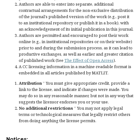
Authors are able to enter into separate, additional
contractual arrangements for the non-exclusive distribution
of the journal's published version of the work (e.g., post it
to an institutional repository or publish it in a book), with
an acknowledgement of its initial publication in this journal.
Authors are permitted and encouraged to post their work
online (e.g., in institutional repositories or on their website)
prior to and during the submission process, as it can lead to
productive exchanges, as well as earlier and greater citation
of published work (See
The Effect of Open Access
).
A CC licensing information in a machine-readable format is
embedded in all articles published by MATLIT.
Attribution
” You must give
appropriate credit
, provide a
link to the license, and
indicate if changes were made
. You
may do so in any reasonable manner, but not in any way that
suggests the licensor endorses you or your use.
No additional restrictions
” You may not apply legal
terms or
technological measures
that legally restrict others
from doing anything the license permits.
Notices: