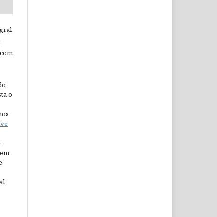
gral
e
 com
do
ta o
nos
ive
e
arem
e
al