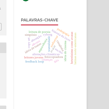
.
PALAVRAS-CHAVE
pedagogia
historia do livro
leitura de poesia
heterónimo como avatar.
latinas norte-americanas
cyborg
simpósio
absorção
audiotour
teatralidade
copy art
arqueofonia
afectos
curadoria
ideia de cinema
ideia de teatro
avatar
escrito
alterações climáticas
fotocopiadora
leitores jovens
crianças
fala
feedback loop