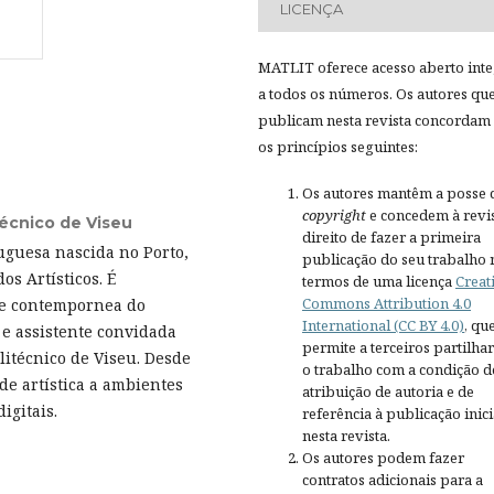
LICENÇA
MATLIT oferece acesso aberto inte
a todos os números. Os autores qu
publicam nesta revista concordam
os princípios seguintes:
Os autores mantêm a posse 
copyright
e concedem à revis
técnico de Viseu
direito de fazer a primeira
uguesa nascida no Porto,
publicação do seu trabalho 
os Artísticos. É
termos de uma licença
Creat
Commons Attribution 4.0
te contempornea do
International (CC BY 4.0)
, qu
 e assistente convidada
permite a terceiros partilh
litécnico de Viseu. Desde
o trabalho com a condição d
de artística a ambientes
atribuição de autoria e de
igitais.
referência à publicação inici
nesta revista.
Os autores podem fazer
contratos adicionais para a