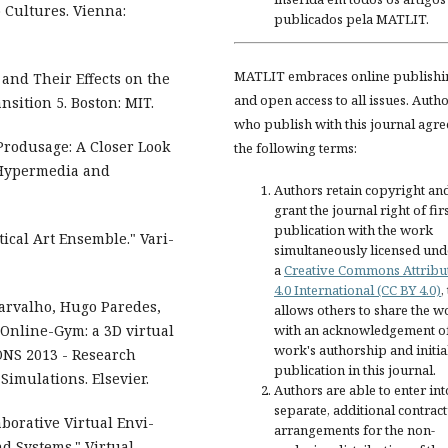
 Cultures. Vienna:
publicados pela MATLIT.
MATLIT embraces online publishi
and Their Effects on the
and open access to all issues. Auth
sition 5. Boston: MIT.
who publish with this journal agre
Produsage: A Closer Look
the following terms:
 Hypermedia and
Authors retain copyright an
grant the journal right of fir
publication with the work
tical Art Ensemble." Vari-
simultaneously licensed und
a
Creative Commons Attribu
4.0 International (CC BY 4.0)
,
arvalho, Hugo Paredes,
allows others to share the w
"Online-Gym: a 3D virtual
with an acknowledgement of
work's authorship and initia
ONS 2013 - Research
publication in this journal.
Simulations. Elsevier.
Authors are able to enter int
separate, additional contract
aborative Virtual Envi-
arrangements for the non-
d Systems." Virtual