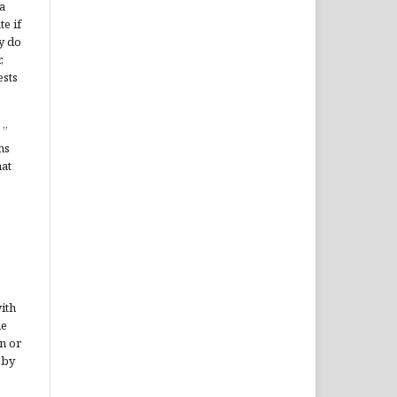
a
te if
y do
,
ests
”
ms
hat
ith
he
n or
 by