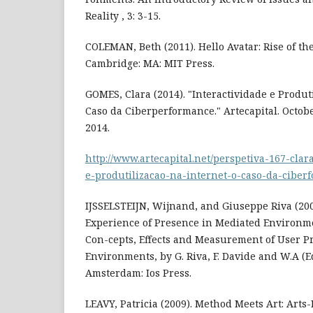
Reality , 3: 3-15.
COLEMAN, Beth (2011). Hello Avatar: Rise of t
Cambridge: MA: MIT Press.
GOMES, Clara (2014). "Interactividade e Produti
Caso da Ciberperformance." Artecapital. Octob
2014.
http://www.artecapital.net/perspetiva-167-cla
e-produtilizacao-na-internet-o-caso-da-ciber
IJSSELSTEIJN, Wijnand, and Giuseppe Riva (200
Experience of Presence in Mediated Environme
Con-cepts, Effects and Measurement of User P
Environments, by G. Riva, F. Davide and W.A (Eds
Amsterdam: Ios Press.
LEAVY, Patricia (2009). Method Meets Art: Arts