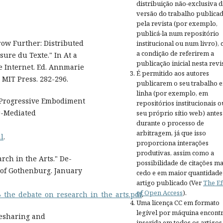
distribuição não-exclusiva d
versão do trabalho publica
pela revista (por exemplo,
publicá-la num repositório
row Further: Distributed
institucional ou num livro),
a condição de referirem a
sure du Texte." In At a
publicação inicial nesta revis
e Internet. Ed. Annmarie
É permitido aos autores
MIT Press. 282-296.
publicarem o seu trabalho 
linha (por exemplo, em
: Progressive Embodiment
repositórios institucionais o
r-Mediated
seu próprio sítio web) antes
durante o processo de
arbitragem, já que isso
ml
.
proporciona interações
produtivas, assim como a
ch in the Arts." De-
possibilidade de citações ma
y of Gothenburg. January
cedo e em maior quantidade
artigo publicado (Ver
The Ef
of Open Access
).
13_the_debate_on_research_in_the_arts.pdf
.
Uma licença CC em formato
legível por máquina encontr
ilesharing and
inserida em todos os artigos