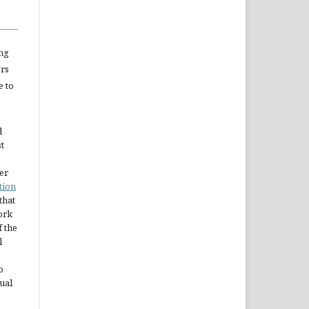
ng
ors
e to
d
st
er
tion
 that
ork
 the
l
o
ual