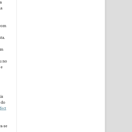
a
da
 com
ta.
em
u no
 e
is
 do
fect
a-se