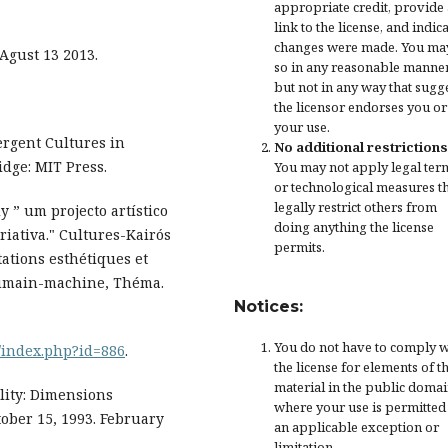
appropriate credit
, provide 
link to the license, and
indica
changes were made
. You ma
Agust 13 2013.
so in any reasonable manner
but not in any way that sugg
the licensor endorses you or
your use.
ergent Cultures in
No additional restrictions
dge: MIT Press.
You may not apply legal ter
or
technological measures
t
legally restrict others from
 ” um projecto artístico
doing anything the license
riativa." Cultures-Kairós
permits.
ations esthétiques et
 humain-machine, Théma.
Notices:
You do not have to comply w
s/index.php?id=886
.
the license for elements of t
material in the public domai
lity: Dimensions
where your use is permitted
ober 15, 1993. February
an applicable
exception or
limitation
.