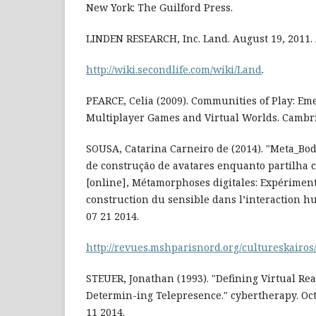
New York: The Guilford Press.
LINDEN RESEARCH, Inc. Land. August 19, 2011. 
http://wiki.secondlife.com/wiki/Land
.
PEARCE, Celia (2009). Communities of Play: Em
Multiplayer Games and Virtual Worlds. Cambri
SOUSA, Catarina Carneiro de (2014). "Meta_Body
de construção de avatares enquanto partilha c
[online], Métamorphoses digitales: Expériment
construction du sensible dans l’interaction
07 21 2014.
http://revues.mshparisnord.org/cultureskairo
STEUER, Jonathan (1993). "Defining Virtual Rea
Determin-ing Telepresence." cybertherapy. Oct
11 2014.