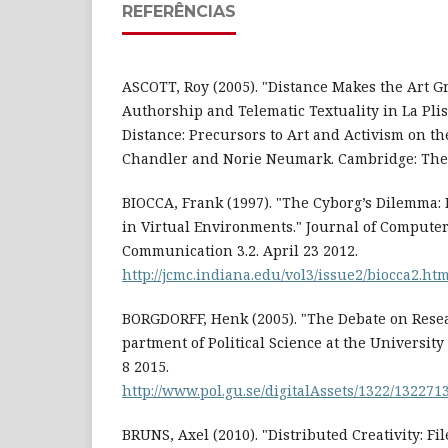
REFERÊNCIAS
ASCOTT, Roy (2005). "Distance Makes the Art G
Authorship and Telematic Textuality in La Plis
Distance: Precursors to Art and Activism on th
Chandler and Norie Neumark. Cambridge: The 
BIOCCA, Frank (1997). "The Cyborg’s Dilemma
in Virtual Environments." Journal of Compute
Communication 3.2. April 23 2012.
http://jcmc.indiana.edu/vol3/issue2/biocca2.ht
BORGDORFF, Henk (2005). "The Debate on Resear
partment of Political Science at the Universit
8 2015.
http://www.pol.gu.se/digitalAssets/1322/13227
BRUNS, Axel (2010). "Distributed Creativity: F