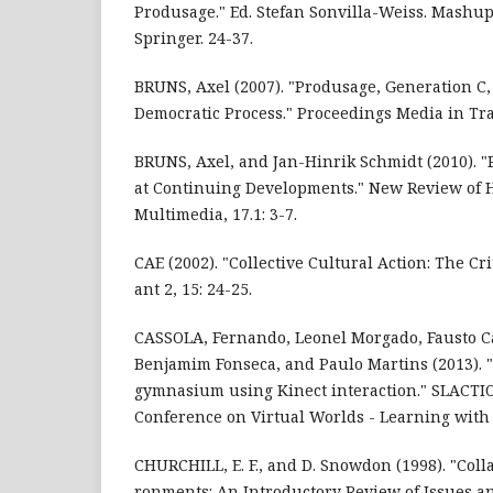
Produsage." Ed. Stefan Sonvilla-Weiss. Mashup
Springer. 24-37.
BRUNS, Axel (2007). "Produsage, Generation C, 
Democratic Process." Proceedings Media in Tran
BRUNS, Axel, and Jan-Hinrik Schmidt (2010). "
at Continuing Developments." New Review of
Multimedia, 17.1: 3-7.
CAE (2002). "Collective Cultural Action: The Cri
ant 2, 15: 24-25.
CASSOLA, Fernando, Leonel Morgado, Fausto C
Benjamim Fonseca, and Paulo Martins (2013). 
gymnasium using Kinect interaction." SLACTI
Conference on Virtual Worlds - Learning with 
CHURCHILL, E. F., and D. Snowdon (1998). "Coll
ronments: An Introductory Review of Issues an