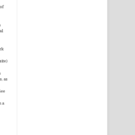
of
n
al
rk
site)
n
s, as
See
n a