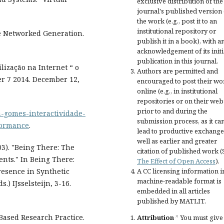
exclusive distribution of the
journal's published version 
the work (e.g., post it to an
institutional repository or
he Networked Generation.
publish it in a book), with a
acknowledgement of its initi
publication in this journal.
lização na Internet “ o
Authors are permitted and
er 7 2014. December 12,
encouraged to post their wo
online (e.g., in institutional
repositories or on their web
prior to and during the
ra-gomes-interactividade-
submission process, as it ca
formance
.
lead to productive exchange
well as earlier and greater
3). "Being There: The
citation of published work (
nts." In Being There:
The Effect of Open Access
).
resence in Synthetic
A CC licensing information i
machine-readable format is
.) IJsselsteijn, 3-16.
embedded in all articles
published by MATLIT.
-Based Research Practice.
Attribution
” You must give