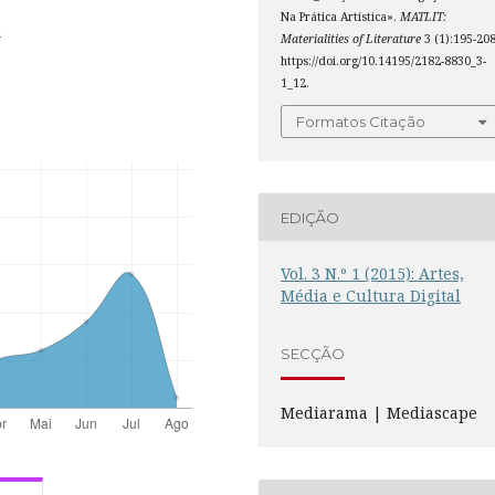
Na Prática Artística».
MATLIT:
2
Materialities of Literature
3 (1):195-208
https://doi.org/10.14195/2182-8830_3-
1_12.
Formatos Citação
EDIÇÃO
Vol. 3 N.º 1 (2015): Artes,
Média e Cultura Digital
SECÇÃO
Mediarama | Mediascape