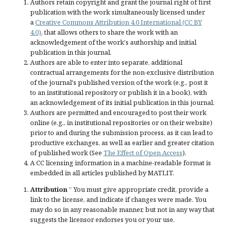
Authors retain copyright and grant the journal right of first
publication with the work simultaneously licensed under
a
Creative Commons Attribution 4.0 International (CC BY
4.0)
, that allows others to share the work with an
acknowledgement of the work's authorship and initial
publication in this journal.
Authors are able to enter into separate, additional
contractual arrangements for the non-exclusive distribution
of the journal's published version of the work (e.g., post it
to an institutional repository or publish it in a book), with
an acknowledgement of its initial publication in this journal.
Authors are permitted and encouraged to post their work
online (e.g., in institutional repositories or on their website)
prior to and during the submission process, as it can lead to
productive exchanges, as well as earlier and greater citation
of published work (See
The Effect of Open Access
).
A CC licensing information in a machine-readable format is
embedded in all articles published by MATLIT.
Attribution
” You must give
appropriate credit
, provide a
link to the license, and
indicate if changes were made
. You
may do so in any reasonable manner, but not in any way that
suggests the licensor endorses you or your use.