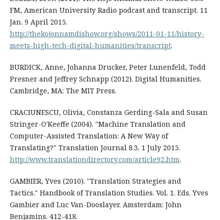
FM, American University Radio podcast and transcript. 11
Jan. 9 April 2015.
http://thekojonnamdishow.org/shows/2011-01-11/history-
meets-high-tech-digital-humanities/transcript
.
BURDICK, Anne, Johanna Drucker, Peter Lunenfeld, Todd
Presner and Jeffrey Schnapp (2012). Digital Humanities.
Cambridge, MA: The MIT Press.
CRACIUNESCU, Olivia, Constanza Gerding-Sala and Susan
Stringer-O'Keeffe (2004). "Machine Translation and
Computer-Assisted Translation: A New Way of
Translating?" Translation Journal 8.3. 1 July 2015.
http://www.translationdirectory.com/article92.htm
.
GAMBIER, Yves (2010). "Translation Strategies and
Tactics." Handbook of Translation Studies. Vol. 1. Eds. Yves
Gambier and Luc Van-Dooslayer. Amsterdam: John
Benjamins. 412-418.