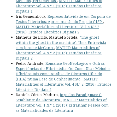
Métodos, Ferramentas
,
MATLIT: Materialities of
Literature: Vol. 4 N.º 1 (2016): Estudos Literários
Digitais 1
Iris Gemeinböck,
Representatividade em Corpora de
Textos Literários: Apresentação do Projeto C18P
,
MATLIT: Materialities of Literature: Vol. 4 N.º 2
(2016): Estudos Literários Digitais 2
Matheus de Brito, Manuel Portela,
"The ghost
within the ghost in the machine": Uma Entrevista
com Jerome McGann
,
MATLIT: Materialities of
Literature: Vol. 4 N.º 2 (2016): Estudos Literários
Digitais 2
Pedro Andrade,
Romance GeoNeoLógico e Outras
Experiências de Hibrimédia: Ou Como Usar Métodos
Híbridos tais como Análise de Discurso Híbrido
(HDA) numa Base de Conhecimento
,
MATLIT:
Materialities of Literature: Vol. 4 N.º 2 (2016): Estudos
Literários Digitais 2
Daniela Côrtes Maduro,
Jogo dos Paradigmas: O
Semblante da Literatura
,
MATLIT: Materialities of
Literature: Vol. 1 N.º 1 (2013): Estranhar Pessoa com
as Materialidades da Literatura