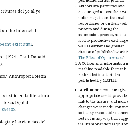
publication in this journal.
Authors are permitted and
crituras del yo al yo
encouraged to post their wo
online (e.g., in institutional
repositories or on their web
prior to and during the
 on the Internet, It
submission process, as it ca
lead to productive exchange
doesnt_exist.html
.
well as earlier and greater
citation of published work (
e. [1974]. Trad. Donald
The Effect of Open Access
).
A CC licensing information i
g.
machine-readable format is
embedded in all articles
ico." Anthropos: Boletín
published by MATLIT.
Attribution
” You must give
appropriate credit
, provide 
y exilio en la literatura
link to the license, and
indica
 Texas Digital
changes were made
. You ma
152/4102
.
so in any reasonable manner
but not in any way that sugg
gía y las ciencias del
the licensor endorses you or