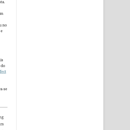
ta.
em
u no
 e
is
 do
fect
a-se
ng
ors