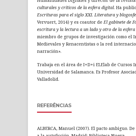
Humanidades Digitales y director de la revist
culturales y críticos de la esfera digital
. Ha publi
Escrituras para el siglo XXI. Literatura y blogosf
Vervuert, 2014) y es coautor de
El gabinete de F
escritura y la lectura a un lado y otro de la esfera 
miembro de grupos de investigación como el In
Medievales y Renacentistas o la red internaci
narración».
Trabaja en el área de I+D+i ELElab de Cursos I
Universidad de Salamanca. Es Profesor Asocia
Valladolid.
REFERÊNCIAS
ALBERCA, Manuel (2007). El pacto ambiguo. De 
a la autoficción. Madrid: Biblioteca Nueva.