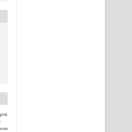
c
gral
e
 com