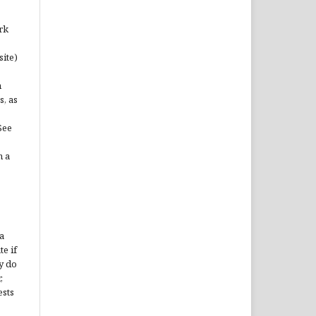
rk
site)
n
s, as
See
n a
a
te if
y do
,
ests