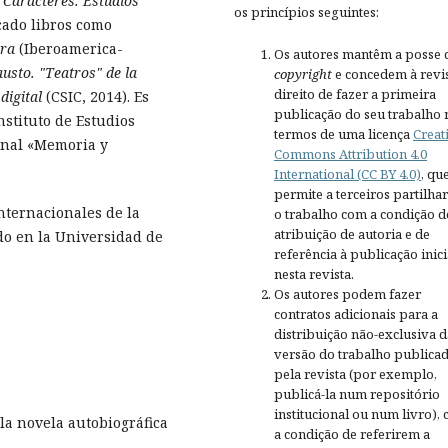
a
Caracteres. Estudios
os princípios seguintes:
cado libros como
era
(Iberoamerica-
Os autores mantêm a posse 
austo. "Teatros" de la
copyright
e concedem à revis
direito de fazer a primeira
digital
(CSIC, 2014). Es
publicação do seu trabalho 
stituto de Estudios
termos de uma licença
Creat
onal «Memoria y
Commons Attribution 4.0
International (CC BY 4.0)
, qu
permite a terceiros partilh
nternacionales de la
o trabalho com a condição d
atribuição de autoria e de
do en la Universidad de
referência à publicação inici
nesta revista.
Os autores podem fazer
contratos adicionais para a
distribuição não-exclusiva d
versão do trabalho publica
pela revista (por exemplo,
publicá-la num repositório
institucional ou num livro),
la novela autobiográfica
a condição de referirem a