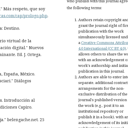
who publish with this journal agre
the following terms:
." Más respeto, que soy
oras.com/cap/prologo.php
.
Authors retain copyright an
grant the journal right of fir
a: Destino.
publication with the work
simultaneously licensed und
io virtual de la
a
Creative Commons Attribu
ración digital." Nuevos
4.0 International (CC BY 4.0)
,
allows others to share the w
nante. Ed. J. Ortega.
with an acknowledgement of
work's authorship and initia
publication in this journal.
, España, México.
Authors are able to enter int
ciari." Diálogos
separate, additional contract
arrangements for the non-
exclusive distribution of the
journal's published version 
. Introducción al
the work (e.g., post it to an
Ediciones Capiro.
institutional repository or
publish it in a book), with a
ja." belengache.net. 25
acknowledgement of its initi