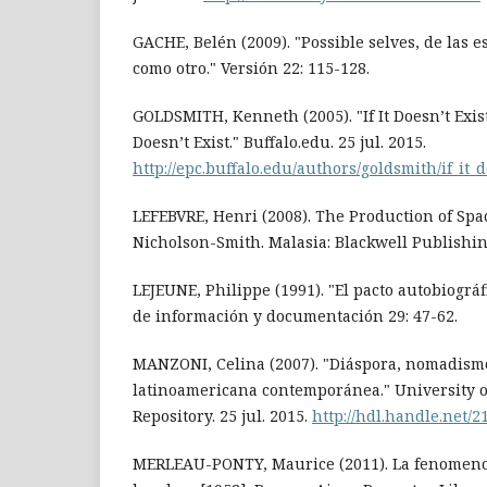
GACHE, Belén (2009). "Possible selves, de las es
como otro." Versión 22: 115-128.
GOLDSMITH, Kenneth (2005). "If It Doesn’t Exist
Doesn’t Exist." Buffalo.edu. 25 jul. 2015.
http://epc.buffalo.edu/authors/goldsmith/if_it_
LEFEBVRE, Henri (2008). The Production of Spac
Nicholson-Smith. Malasia: Blackwell Publishin
LEJEUNE, Philippe (1991). "El pacto autobiográf
de información y documentación 29: 47-62.
MANZONI, Celina (2007). "Diáspora, nomadismo 
latinoamericana contemporánea." University of
Repository. 25 jul. 2015.
http://hdl.handle.net/2
MERLEAU-PONTY, Maurice (2011). La fenomenolo