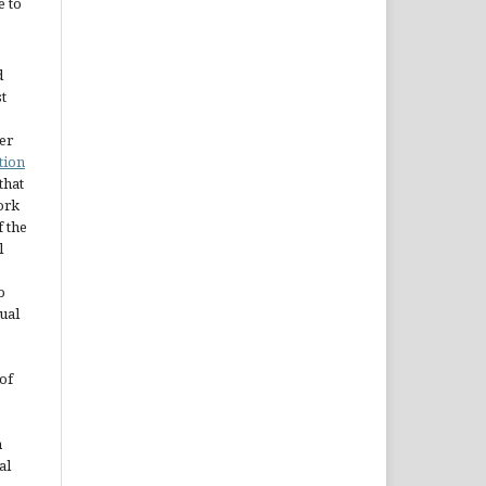
e to
d
st
er
tion
 that
ork
 the
l
o
ual
of
n
al