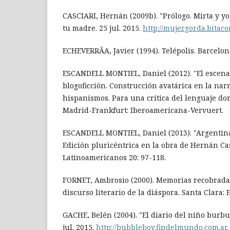
CASCIARI, Hernán (2009b). "Prólogo. Mirta y yo
tu madre. 25 jul. 2015.
http://mujergorda.bitac
ECHEVERRÃA, Javier (1994). Telépolis. Barcelon
ESCANDELL MONTIEL, Daniel (2012). "El escenar
blogoficción. Construcción avatárica en la nar
hispanismos. Para una crítica del lenguaje domi
Madrid-Frankfurt: Iberoamericana-Vervuert.
ESCANDELL MONTIEL, Daniel (2013). "Argentina
Edición pluricéntrica en la obra de Hernán Cas
Latinoamericanos 20: 97-118.
FORNET, Ambrosio (2000). Memorias recobradas
discurso literario de la diáspora. Santa Clara: 
GACHE, Belén (2004). "El diario del niño burbu
jul. 2015.
http://bubbleboy.findelmundo.com.ar
.