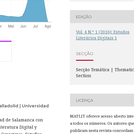
EDIÇÃO
Vol. 4 N.º 1 (2016): Estudos
Literários Digitais 1
SECÇÃO
Secção Temática | Themati
Section
LICENÇA
lladolid | Universidad
MATLIT oferece acesso aberto inte
dad de Salamanca con
a todos os números. Os autores qu
teratura Digital y
publicam nesta revista concordam