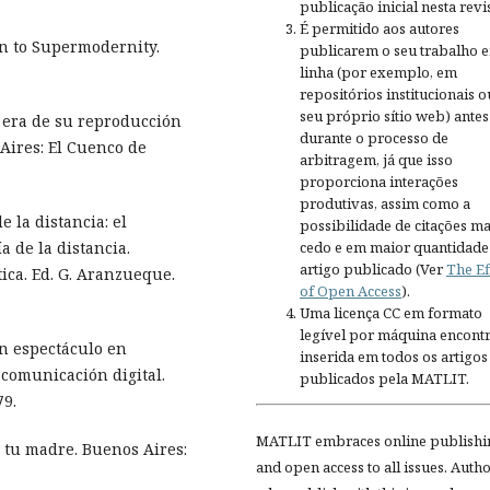
publicação inicial nesta revis
É permitido aos autores
on to Supermodernity.
publicarem o seu trabalho 
linha (por exemplo, em
repositórios institucionais o
seu próprio sítio web) antes
a era de su reproducción
durante o processo de
 Aires: El Cuenco de
arbitragem, já que isso
proporciona interações
produtivas, assim como a
 la distancia: el
possibilidade de citações ma
a de la distancia.
cedo e em maior quantidade
artigo publicado (Ver
The Ef
tica. Ed. G. Aranzueque.
of Open Access
).
Uma licença CC em formato
legível por máquina encontr
Un espectáculo en
inserida em todos os artigos
 comunicación digital.
publicados pela MATLIT.
79.
MATLIT embraces online publishi
 tu madre. Buenos Aires:
and open access to all issues. Auth