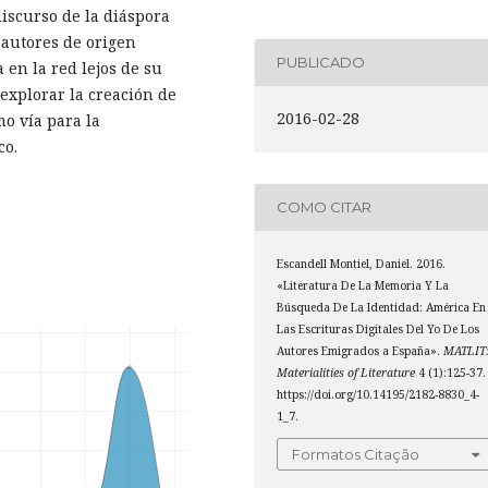
discurso de la diáspora
e autores de origen
PUBLICADO
en la red lejos de su
 explorar la creación de
2016-02-28
mo vía para la
co.
COMO CITAR
Escandell Montiel, Daniel. 2016.
«Literatura De La Memoria Y La
Búsqueda De La Identidad: América En
Las Escrituras Digitales Del Yo De Los
Autores Emigrados a España».
MATLIT
Materialities of Literature
4 (1):125-37.
https://doi.org/10.14195/2182-8830_4-
1_7.
Formatos Citação