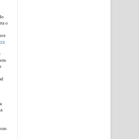
do
ta o
nos
ive
e
arem
e
al
a
da
 com