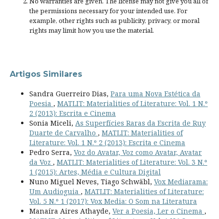
No warranties are given. The license may not give you all of
the permissions necessary for your intended use. For
example, other rights such as
publicity, privacy, or moral
rights
may limit how you use the material.
Artigos Similares
Sandra Guerreiro Dias,
Para uma Nova Estética da
Poesia
,
MATLIT: Materialities of Literature: Vol. 1 N.º
2 (2013): Escrita e Cinema
Sonia Miceli,
As Superfícies Raras da Escrita de Ruy
Duarte de Carvalho
,
MATLIT: Materialities of
Literature: Vol. 1 N.º 2 (2013): Escrita e Cinema
Pedro Serra,
Voz do Avatar, Voz como Avatar, Avatar
da Voz
,
MATLIT: Materialities of Literature: Vol. 3 N.º
1 (2015): Artes, Média e Cultura Digital
Nuno Miguel Neves, Tiago Schwäbl,
Vox Mediarama:
Um Audioguia
,
MATLIT: Materialities of Literature:
Vol. 5 N.º 1 (2017): Vox Media: O Som na Literatura
Manaíra Aires Athayde,
Ver a Poesia, Ler o Cinema
,