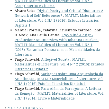
MATLIT: Materialities of Literature: Vol. 1 N.º 2
(2013): Escrita e Cinema
Ãlvaro Seiça,
Digital Poetry and Critical Discourse: A
Network of Self-References?
,
MATLIT: Materialities
of Literature: Vol. 4 N.º 1 (2016): Estudos Literários
Digitais 1
Manuel Portela, Catarina Figueiredo Cardoso, John
D. Mock, Ana Paula Dantas,
'Eye-Mind-Design-
Production': An Interview with Johanna Drucker
,
MATLIT: Materialities of Literature: Vol. 1 N.º 1
(2013): Estranhar Pessoa com as Materialidades da
Literatura
Tiago Schwäbl,
A Ilegível Sucata
,
MATLIT:
Materialities of Literature: Vol. 4 N.º 2 (2016): Estudos
Literários Digitais 2
Tiago Schwäbl,
Variações sobre uma Arqueologia da
Atualização
,
MATLIT: Materialities of Literature: Vol.
4 N.º 1 (2016): Estudos Literários Digitais 1
Tiago Schwäbl,
Para Além da Parergónia: A Leitura
da Remoção
,
MATLIT: Materialities of Literature: Vol.
2 N.º 1 (2014): Livro e Materialidade
1
2
3
4
5
6
7
8
9
10
>
>>