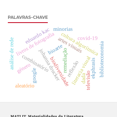
PALAVRAS-CHAVE
minorias
eduardo kac
livros de fotografia
cultura algorítmica
covid-19
artes visuais
análise de rede
biblioteconomia
bioarte
johanna drucker
remediação
combinatório
literacia visual
biodiversidade
ekphrasis
reflexão
género
google
televisão
dada
aleatório
MATLIT. Materialidades da Literatura