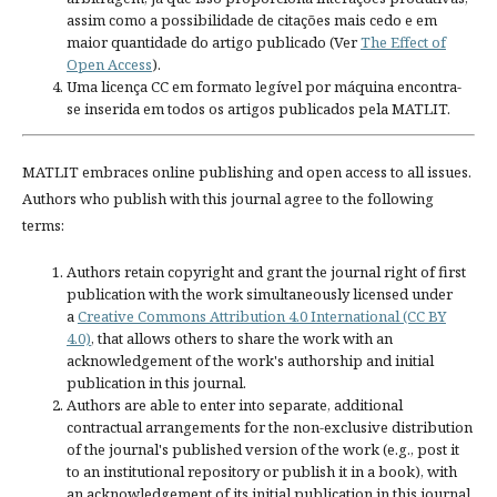
assim como a possibilidade de citações mais cedo e em
maior quantidade do artigo publicado (Ver
The Effect of
Open Access
).
Uma licença CC em formato legível por máquina encontra-
se inserida em todos os artigos publicados pela MATLIT.
MATLIT embraces online publishing and open access to all issues.
Authors who publish with this journal agree to the following
terms:
Authors retain copyright and grant the journal right of first
publication with the work simultaneously licensed under
a
Creative Commons Attribution 4.0 International (CC BY
4.0)
, that allows others to share the work with an
acknowledgement of the work's authorship and initial
publication in this journal.
Authors are able to enter into separate, additional
contractual arrangements for the non-exclusive distribution
of the journal's published version of the work (e.g., post it
to an institutional repository or publish it in a book), with
an acknowledgement of its initial publication in this journal.