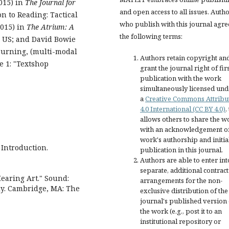
015) in
The Journal for
and open access to all issues. Auth
on to Reading: Tactical
who publish with this journal agre
2015) in
The Atrium: A
the following terms:
o, US; and David Bowie
urning, (multi-modal
Authors retain copyright an
ue 1: "Textshop
grant the journal right of fir
publication with the work
simultaneously licensed und
a
Creative Commons Attribu
4.0 International (CC BY 4.0)
,
allows others to share the w
with an acknowledgement of
work's authorship and initia
 Introduction.
publication in this journal.
Authors are able to enter int
separate, additional contract
earing Art." Sound:
arrangements for the non-
ly. Cambridge, MA: The
exclusive distribution of the
journal's published version 
the work (e.g., post it to an
institutional repository or