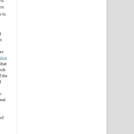
ors
e to
d
st
er
tion
 that
ork
 the
l
o
ual
of