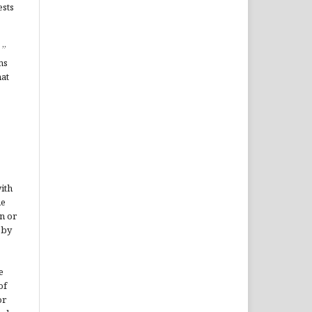
ests
”
ms
hat
ith
he
n or
 by
e
of
or