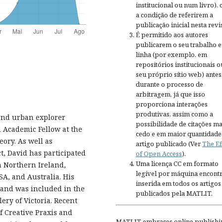
institucional ou num livro),
a condição de referirem a
publicação inicial nesta revis
É permitido aos autores
publicarem o seu trabalho 
linha (por exemplo, em
repositórios institucionais o
seu próprio sítio web) antes
durante o processo de
arbitragem, já que isso
proporciona interações
produtivas, assim como a
, and urban explorer
possibilidade de citações ma
n Academic Fellow at the
cedo e em maior quantidade
ory. As well as
artigo publicado (Ver
The Ef
, David has participated
of Open Access
).
Uma licença CC em formato
n Northern Ireland,
legível por máquina encontr
A, and Australia. His
inserida em todos os artigos
 and was included in the
publicados pela MATLIT.
ery of Victoria. Recent
f Creative Praxis and
MATLIT embraces online publishi