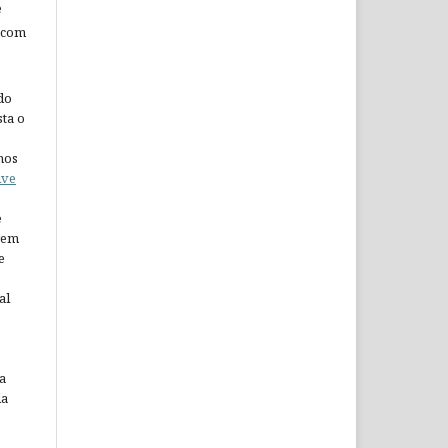
e
 com
do
ta o
nos
ive
e
arem
e
al
a
da