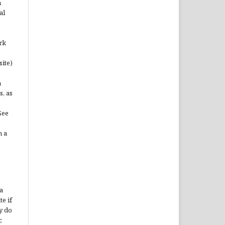
n
al
rk
site)
n
s, as
See
n a
a
te if
y do
,