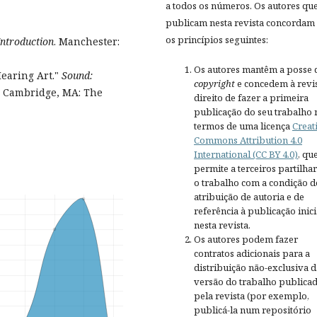
a todos os números. Os autores qu
publicam nesta revista concordam
os princípios seguintes:
Introduction
. Manchester:
Os autores mantêm a posse 
Hearing Art."
Sound:
copyright
e concedem à revis
y. Cambridge, MA: The
direito de fazer a primeira
publicação do seu trabalho 
termos de uma licença
Creat
Commons Attribution 4.0
International (CC BY 4.0)
, qu
permite a terceiros partilh
o trabalho com a condição d
atribuição de autoria e de
referência à publicação inici
nesta revista.
Os autores podem fazer
contratos adicionais para a
distribuição não-exclusiva d
versão do trabalho publica
pela revista (por exemplo,
publicá-la num repositório