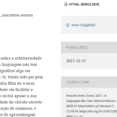
HTML (ENGLISH)
, narrativa sonora
wav (English)
PUBLICADO
 sobre a arbitrariedade
2017-12-27
e a linguagem não tem
significar algo em
: 9). Tendo sido pai pela
COMO CITAR
nha filha de 4 anos
ade em facilitar a
o inclui apoiar a sua
Prescott-Steed, David. 2017. «A
Linguagem Não Tem Termos Positivos».
dade de cálculo através
MATLIT: Materialities of Literature
5
icação de números, e
(1):93-94. https://doi.org/10.14195/2182
des de aprendizagem
8830_5-1_20.