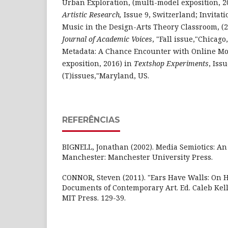
Urban Exploration, (multi-model exposition, 2
Artistic Research,
Issue 9, Switzerland; Invitati
Music in the Design-Arts Theory Classroom, (
Journal of Academic Voices
, "Fall issue,"Chicag
Metadata: A Chance Encounter with Online Mo
exposition, 2016) in
Textshop Experiments
, Iss
(T)issues,"Maryland, US.
REFERÊNCIAS
BIGNELL, Jonathan (2002). Media Semiotics: An
Manchester: Manchester University Press.
CONNOR, Steven (2011). "Ears Have Walls: On H
Documents of Contemporary Art. Ed. Caleb Kel
MIT Press. 129-39.