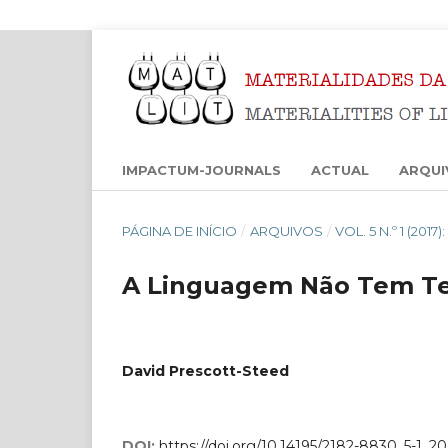
IMPACTUM-JOURNALS
ACTUAL
ARQUI
PÁGINA DE INÍCIO
/
ARQUIVOS
/
VOL. 5 N.º 1 (20
A Linguagem Não Tem Te
David Prescott-Steed
DOI:
https://doi.org/10.14195/2182-8830_5-1_20