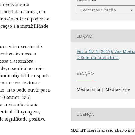
senvolvimento
Formatos Citação
social da criança, e a
 tensão entre o poder da
ação e a instabilidade
EDIÇÃO
presenta excertos de
Vol. 5 N.º 1 (2017): Vox Media
mentos dos nossos
O Som na Literatura
essa e assombra,
de, o sentido e o não-
SECÇÃO
áudio digital transporta
mo-nos em texturas
Mediarama | Mediascape
ue "não pode ouvir para
" (Connor: 133),
e enviando sinais
mento da linguagem,
LICENÇA
o significado positivo
MATLIT oferece acesso aberto inte