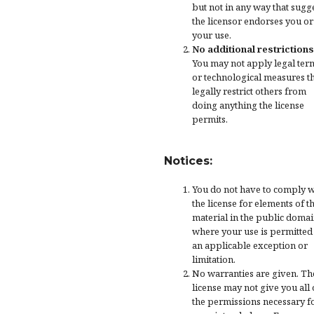
but not in any way that sugg
the licensor endorses you or
your use.
No additional restrictions
You may not apply legal ter
or
technological measures
t
legally restrict others from
doing anything the license
permits.
Notices:
You do not have to comply w
the license for elements of t
material in the public domai
where your use is permitted
an applicable
exception or
limitation
.
No warranties are given. Th
license may not give you all 
the permissions necessary f