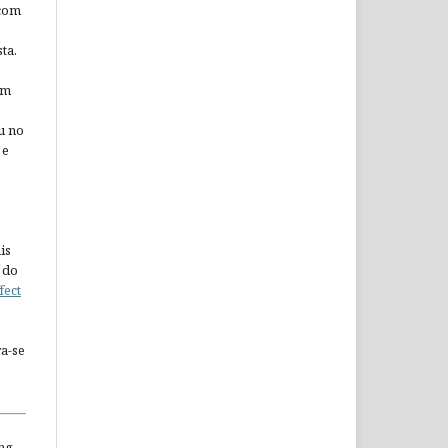
 com
ta.
em
u no
 e
is
 do
fect
a-se
ng