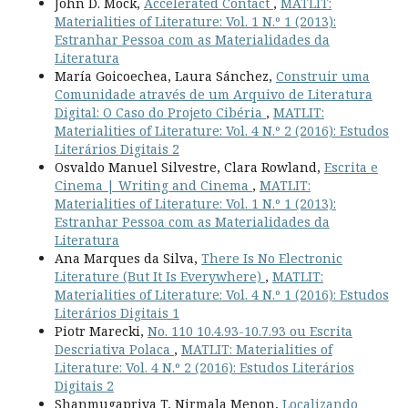
John D. Mock,
Accelerated Contact
,
MATLIT:
Materialities of Literature: Vol. 1 N.º 1 (2013):
Estranhar Pessoa com as Materialidades da
Literatura
María Goicoechea, Laura Sánchez,
Construir uma
Comunidade através de um Arquivo de Literatura
Digital: O Caso do Projeto Cibéria
,
MATLIT:
Materialities of Literature: Vol. 4 N.º 2 (2016): Estudos
Literários Digitais 2
Osvaldo Manuel Silvestre, Clara Rowland,
Escrita e
Cinema | Writing and Cinema
,
MATLIT:
Materialities of Literature: Vol. 1 N.º 1 (2013):
Estranhar Pessoa com as Materialidades da
Literatura
Ana Marques da Silva,
There Is No Electronic
Literature (But It Is Everywhere)
,
MATLIT:
Materialities of Literature: Vol. 4 N.º 1 (2016): Estudos
Literários Digitais 1
Piotr Marecki,
No. 110 10.4.93-10.7.93 ou Escrita
Descriativa Polaca
,
MATLIT: Materialities of
Literature: Vol. 4 N.º 2 (2016): Estudos Literários
Digitais 2
Shanmugapriya T, Nirmala Menon,
Localizando