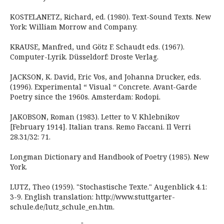
KOSTELANETZ, Richard, ed. (1980). Text-Sound Texts. New
York: William Morrow and Company.
KRAUSE, Manfred, und Götz F. Schaudt eds. (1967).
Computer-Lyrik. Düsseldorf: Droste Verlag.
JACKSON, K. David, Eric Vos, and Johanna Drucker, eds.
(1996). Experimental “ Visual “ Concrete. Avant-Garde
Poetry since the 1960s. Amsterdam: Rodopi.
JAKOBSON, Roman (1983). Letter to V. Khlebnikov
[February 1914]. Italian trans. Remo Faccani. Il Verri
28.31/32: 71.
Longman Dictionary and Handbook of Poetry (1985). New
York.
LUTZ, Theo (1959). "Stochastische Texte." Augenblick 4.1:
3-9. English translation: http://www.stuttgarter-
schule.de/lutz_schule_en.htm.