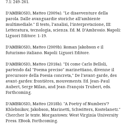
7.1: 249-261.
D’AMBROSIO, Matteo (2009a). "Le disavventure della
parola. Dalle avanguardie storiche all’ambiente
multimediale." Il testo, l’analisi, l’interpretazione, III:
Letteratura, tecnologia, scienza. Ed. M. D’Ambrosio. Napoli:
Liguori Editore: 1-19.
D’AMBROSIO, Matteo (2009b). Roman Jakobson e il
futurismo italiano. Napoli: Liguori Editore.
D’AMBROSIO, Matteo (2018a). "Di come Carlo Belloli,
partendo dal "Poema preciso" marinettiano, divenne il
precursore della Poesia concreta," De l’avant-garde, des
avant-gardes: frontières, mouvements. Ed. Jean-Paul
Aubert, Serge Milan, and Jean-François Trubert, eds.
Forthcoming.
D’AMBROSIO, Matteo (2018b). "A Poetry of Numbers’?
Khlebnikov, Jakobson, Marinetti, Schwitters, Kostelanetz."
Chercher le texte. Morgantown: West Virginia University
Press. EBook. Forthcoming.