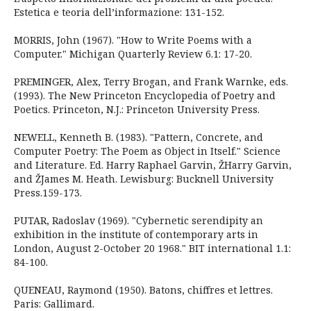
Estetica e teoria dell’informazione: 131-152.
MORRIS, John (1967). "How to Write Poems with a
Computer." Michigan Quarterly Review 6.1: 17-20.
PREMINGER, Alex, Terry Brogan, and Frank Warnke, eds.
(1993). The New Princeton Encyclopedia of Poetry and
Poetics. Princeton, N.J.: Princeton University Press.
NEWELL, Kenneth B. (1983). "Pattern, Concrete, and
Computer Poetry: The Poem as Object in Itself." Science
and Literature. Ed. Harry Raphael Garvin, ŽHarry Garvin,
and ŽJames M. Heath. Lewisburg: Bucknell University
Press.159-173.
PUTAR, Radoslav (1969). "Cybernetic serendipity an
exhibition in the institute of contemporary arts in
London, August 2-October 20 1968." BIT international 1.1:
84-100.
QUENEAU, Raymond (1950). Batons, chiffres et lettres.
Paris: Gallimard.