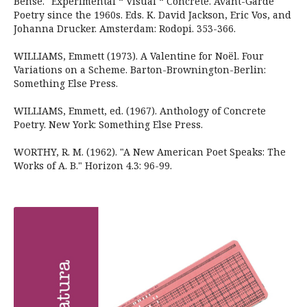
Bense." Experimental “ Visual “ Concrete. Avant-Garde
Poetry since the 1960s. Eds. K. David Jackson, Eric Vos, and
Johanna Drucker. Amsterdam: Rodopi. 353-366.
WILLIAMS, Emmett (1973). A Valentine for Noël. Four
Variations on a Scheme. Barton-Brownington-Berlin:
Something Else Press.
WILLIAMS, Emmett, ed. (1967). Anthology of Concrete
Poetry. New York: Something Else Press.
WORTHY, R. M. (1962). "A New American Poet Speaks: The
Works of A. B." Horizon 4.3: 96-99.