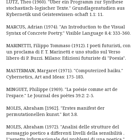
LUTZ, Theo (1960). "Über ein Programm zur Synthese
stochastisch-logischer Texte." Grundlagenstudien aus
Kybernetik und Geisteswissen-schaft 1.1: 11.
MARCUS, Adrian (1974). "An Introduction to the Visual
Syntax of Concrete Poetry." Visible Language 8.4: 333-360.
MARINETTI, Filippo Tommaso (1912). I poeti futuristi, con
un proclama di F. T. Marinetti e uno studio sul Verso
libero di P. Buzzi. Milano: Edizioni futuriste di "Poesia".
MASTERMAN, Margaret (1971). "Computerized haiku."
Cybernetics, Art and Ideas: 175-183.
MINGUET, Philippe (1969). "La poésie comme art de
l’espace." Le Journal des poètes 39.2: 2-5.
MOLES, Abraham [1962]. "Erstes manifest der
permutationellen kunst." Rot 3.8.
MOLES, Abraham (1972). "Analisi delle strutture del
messaggio poetico a differenti livelli della sensibilità .
L’aspetto informazionale dei problemi di una poetica."