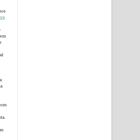
nos
ive
e
arem
e
al
a
da
 com
ta.
em