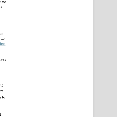
u no
 e
is
 do
fect
a-se
ng
ors
e to
d