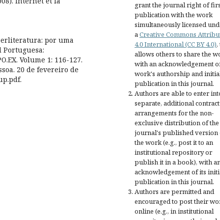
8). Internet et la
grant the journal right of fir
publication with the work
simultaneously licensed und
a
Creative Commons Attribu
berliteratura: por uma
4.0 International (CC BY 4.0)
,
l Portuguesa:
allows others to share the w
O.EX. Volume 1: 116-127.
with an acknowledgement of
soa. 20 de fevereiro de
work's authorship and initia
up.pdf.
publication in this journal.
Authors are able to enter int
separate, additional contract
arrangements for the non-
exclusive distribution of the
journal's published version 
the work (e.g., post it to an
institutional repository or
publish it in a book), with a
acknowledgement of its initi
publication in this journal.
Authors are permitted and
encouraged to post their wo
online (e.g., in institutional