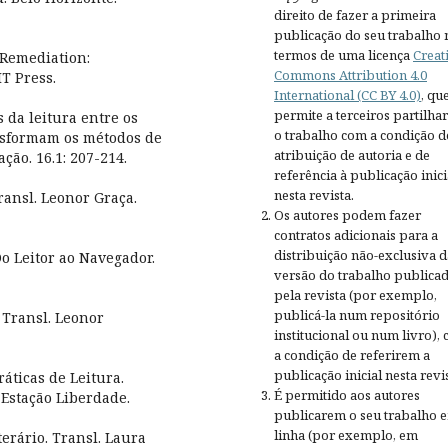
direito de fazer a primeira
publicação do seu trabalho 
termos de uma licença
Creat
 Remediation:
Commons Attribution 4.0
T Press.
International (CC BY 4.0)
, qu
permite a terceiros partilh
 da leitura entre os
o trabalho com a condição d
ansformam os métodos de
atribuição de autoria e de
ção. 16.1: 207-214.
referência à publicação inici
nesta revista.
ransl. Leonor Graça.
Os autores podem fazer
contratos adicionais para a
distribuição não-exclusiva d
o Leitor ao Navegador.
versão do trabalho publica
pela revista (por exemplo,
publicá-la num repositório
 Transl. Leonor
institucional ou num livro),
a condição de referirem a
publicação inicial nesta revis
ráticas de Leitura.
É permitido aos autores
 Estação Liberdade.
publicarem o seu trabalho 
linha (por exemplo, em
erário. Transl. Laura