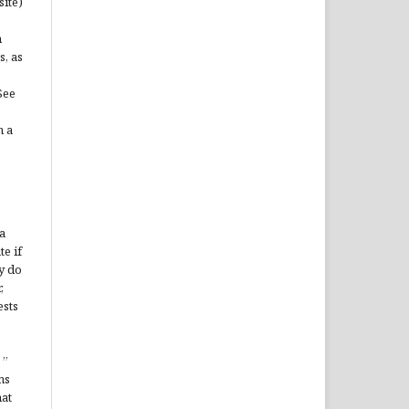
site)
n
s, as
See
n a
a
te if
y do
,
ests
”
ms
hat