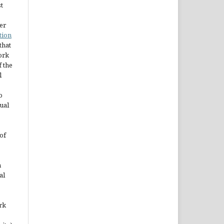
st
er
tion
 that
ork
 the
l
o
ual
of
n
al
rk