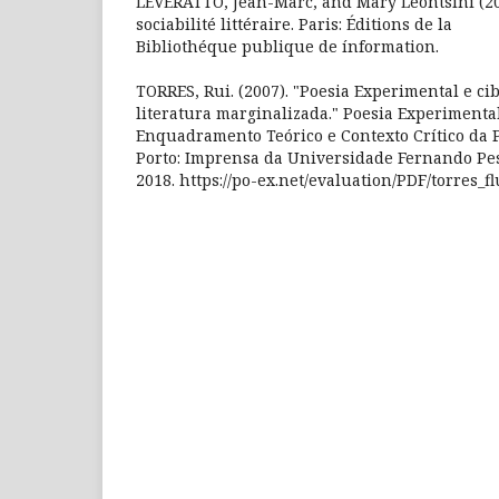
LEVERATTO, Jean-Marc, and Mary Leontsini (200
sociabilité littéraire. Paris: Éditions de la
Bibliothéque publique de ínformation.
TORRES, Rui. (2007). "Poesia Experimental e ci
literatura marginalizada." Poesia Experimenta
Enquadramento Teórico e Contexto Crítico da P
Porto: Imprensa da Universidade Fernando Pes
2018. https://po-ex.net/evaluation/PDF/torres_fl