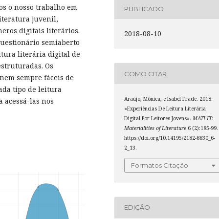
mos o nosso trabalho em
PUBLICADO
iteratura juvenil,
ros digitais literários.
2018-08-10
uestionário semiaberto
ura literária digital de
estruturadas. Os
COMO CITAR
 nem sempre fáceis de
ada tipo de leitura
Araújo, Mônica, e Isabel Frade. 2018.
ra acessá-las nos
«Experiências De Leitura Literária
Digital Por Leitores Jovens».
MATLIT:
Materialities of Literature
6 (2):185-99.
https://doi.org/10.14195/2182-8830_6-
2_13.
Formatos Citação
EDIÇÃO