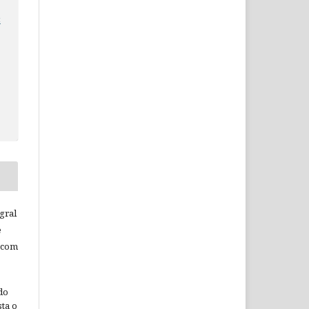
c
c
gral
e
 com
do
ta o