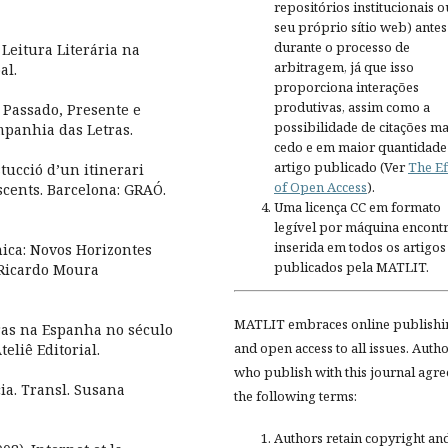
repositórios institucionais o
seu próprio sítio web) antes
durante o processo de
Leitura Literária na
arbitragem, já que isso
al.
proporciona interações
produtivas, assim como a
 Passado, Presente e
possibilidade de citações ma
ompanhia das Letras.
cedo e em maior quantidade
artigo publicado (Ver
The Ef
tucció d’un itinerari
of Open Access
).
scents. Barcelona: GRAÓ.
Uma licença CC em formato
legível por máquina encontr
inserida em todos os artigos
nica: Novos Horizontes
publicados pela MATLIT.
 Ricardo Moura
MATLIT embraces online publishi
uras na Espanha no século
and open access to all issues. Auth
eliê Editorial.
who publish with this journal agre
ia. Transl. Susana
the following terms:
Authors retain copyright an