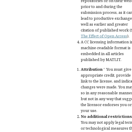
repositories or on their web
prior to and during the
submission process, as it ca
lead to productive exchange
well as earlier and greater
citation of published work (
The Effect of Open Access
).
A CC licensing information i
machine-readable format is
embedded in all articles
published by MATLIT.
Attribution
” You must give
appropriate credit
, provide 
link to the license, and
indica
changes were made
. You ma
so in any reasonable manner
but not in any way that sugg
the licensor endorses you or
your use.
No additional restrictions
You may not apply legal ter
or
technological measures
t