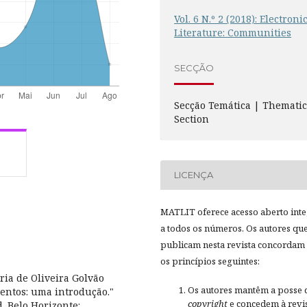
Vol. 6 N.º 2 (2018): Electroni
Literature: Communities
SECÇÃO
Secção Temática | Themati
Section
LICENÇA
MATLIT oferece acesso aberto inte
a todos os números. Os autores qu
publicam nesta revista concordam
os princípios seguintes:
ia de Oliveira Golvão
Os autores mantêm a posse 
mentos: uma introdução."
copyright
e concedem à revis
d. Belo Horizonte: