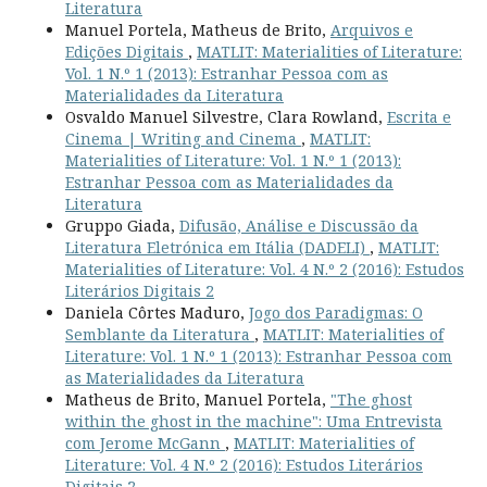
Literatura
Manuel Portela, Matheus de Brito,
Arquivos e
Edições Digitais
,
MATLIT: Materialities of Literature:
Vol. 1 N.º 1 (2013): Estranhar Pessoa com as
Materialidades da Literatura
Osvaldo Manuel Silvestre, Clara Rowland,
Escrita e
Cinema | Writing and Cinema
,
MATLIT:
Materialities of Literature: Vol. 1 N.º 1 (2013):
Estranhar Pessoa com as Materialidades da
Literatura
Gruppo Giada,
Difusão, Análise e Discussão da
Literatura Eletrónica em Itália (DADELI)
,
MATLIT:
Materialities of Literature: Vol. 4 N.º 2 (2016): Estudos
Literários Digitais 2
Daniela Côrtes Maduro,
Jogo dos Paradigmas: O
Semblante da Literatura
,
MATLIT: Materialities of
Literature: Vol. 1 N.º 1 (2013): Estranhar Pessoa com
as Materialidades da Literatura
Matheus de Brito, Manuel Portela,
"The ghost
within the ghost in the machine": Uma Entrevista
com Jerome McGann
,
MATLIT: Materialities of
Literature: Vol. 4 N.º 2 (2016): Estudos Literários
Digitais 2