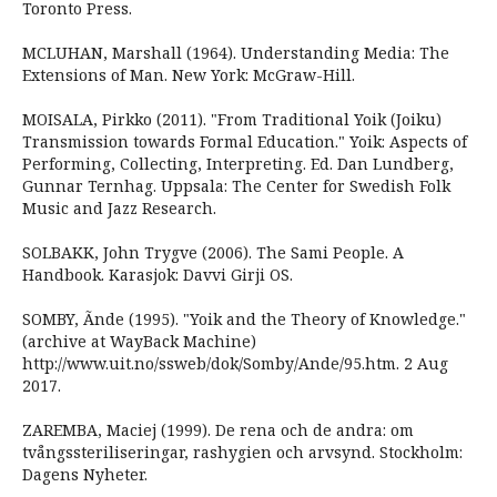
Toronto Press.
MCLUHAN, Marshall (1964). Understanding Media: The
Extensions of Man. New York: McGraw-Hill.
MOISALA, Pirkko (2011). "From Traditional Yoik (Joiku)
Transmission towards Formal Education." Yoik: Aspects of
Performing, Collecting, Interpreting. Ed. Dan Lundberg,
Gunnar Ternhag. Uppsala: The Center for Swedish Folk
Music and Jazz Research.
SOLBAKK, John Trygve (2006). The Sami People. A
Handbook. Karasjok: Davvi Girji OS.
SOMBY, Ãnde (1995). "Yoik and the Theory of Knowledge."
(archive at WayBack Machine)
http://www.uit.no/ssweb/dok/Somby/Ande/95.htm. 2 Aug
2017.
ZAREMBA, Maciej (1999). De rena och de andra: om
tvångssteriliseringar, rashygien och arvsynd. Stockholm:
Dagens Nyheter.