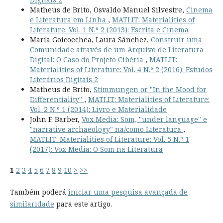
Matheus de Brito, Osvaldo Manuel Silvestre,
Cinema
e Literatura em Linha
,
MATLIT: Materialities of
Literature: Vol. 1 N.º 2 (2013): Escrita e Cinema
María Goicoechea, Laura Sánchez,
Construir uma
Comunidade através de um Arquivo de Literatura
Digital: O Caso do Projeto Cibéria
,
MATLIT:
Materialities of Literature: Vol. 4 N.º 2 (2016): Estudos
Literários Digitais 2
Matheus de Brito,
Stimmungen or "In the Mood for
Differentiality"
,
MATLIT: Materialities of Literature:
Vol. 2 N.º 1 (2014): Livro e Materialidade
John F. Barber,
Vox Media: Som, "under language" e
"narrative archaeology" na/como Literatura
,
MATLIT: Materialities of Literature: Vol. 5 N.º 1
(2017): Vox Media: O Som na Literatura
1
2
3
4
5
6
7
8
9
10
>
>>
Também poderá
iniciar uma pesquisa avançada de
similaridade
para este artigo.