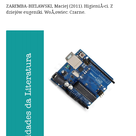
ZAREMBA-BIELAWSKI, Maciej (2011). HigieniÅ›ci. Z
dziejów eugeniki. WoÅ‚owiec: Czarne.