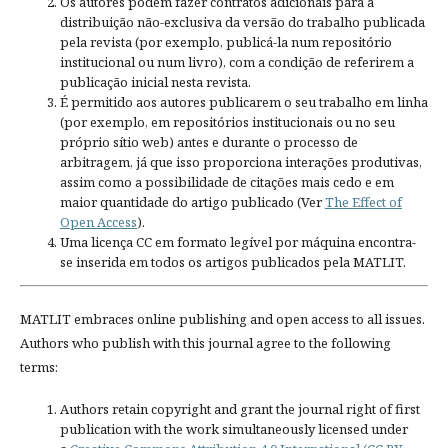
Os autores podem fazer contratos adicionais para a
distribuição não-exclusiva da versão do trabalho publicada
pela revista (por exemplo, publicá-la num repositório
institucional ou num livro), com a condição de referirem a
publicação inicial nesta revista.
É permitido aos autores publicarem o seu trabalho em linha
(por exemplo, em repositórios institucionais ou no seu
próprio sítio web) antes e durante o processo de
arbitragem, já que isso proporciona interações produtivas,
assim como a possibilidade de citações mais cedo e em
maior quantidade do artigo publicado (Ver
The Effect of
Open Access
).
Uma licença CC em formato legível por máquina encontra-
se inserida em todos os artigos publicados pela MATLIT.
MATLIT embraces online publishing and open access to all issues.
Authors who publish with this journal agree to the following
terms:
Authors retain copyright and grant the journal right of first
publication with the work simultaneously licensed under