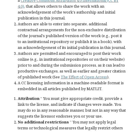
a
Creative Commons Attribution 4.0 International (CC BY
4.0)
, that allows others to share the work with an
acknowledgement of the work's authorship and initial
publication in this journal.
Authors are able to enter into separate, additional
contractual arrangements for the non-exclusive distribution
of the journal's published version of the work (e.g., post it
to an institutional repository or publish it in a book), with
an acknowledgement of its initial publication in this journal.
Authors are permitted and encouraged to post their work
online (e.g., in institutional repositories or on their website)
prior to and during the submission process, as it can lead to
productive exchanges, as well as earlier and greater citation
of published work (See
The Effect of Open Access
).
A CC licensing information in a machine-readable format is
embedded in all articles published by MATLIT.
Attribution
” You must give
appropriate credit
, provide a
link to the license, and
indicate if changes were made
. You
may do so in any reasonable manner, but not in any way that
suggests the licensor endorses you or your use.
No additional restrictions
” You may not apply legal
terms or
technological measures
that legally restrict others