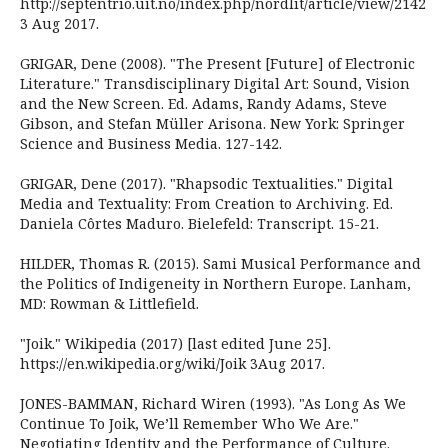
http://septentrio.uit.no/index.php/nordlit/article/view/2142
3 Aug 2017.
GRIGAR, Dene (2008). "The Present [Future] of Electronic
Literature." Transdisciplinary Digital Art: Sound, Vision
and the New Screen. Ed. Adams, Randy Adams, Steve
Gibson, and Stefan Müller Arisona. New York: Springer
Science and Business Media. 127-142.
GRIGAR, Dene (2017). "Rhapsodic Textualities." Digital
Media and Textuality: From Creation to Archiving. Ed.
Daniela Côrtes Maduro. Bielefeld: Transcript. 15-21.
HILDER, Thomas R. (2015). Sami Musical Performance and
the Politics of Indigeneity in Northern Europe. Lanham,
MD: Rowman & Littlefield.
"Joik." Wikipedia (2017) [last edited June 25].
https://en.wikipedia.org/wiki/Joik 3Aug 2017.
JONES-BAMMAN, Richard Wiren (1993). "As Long As We
Continue To Joik, We’ll Remember Who We Are."
Negotiating Identity and the Performance of Culture.