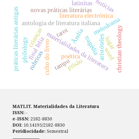
notícias
latinitas
práticas literárias antigas
novas práticas literárias
literatura electrónica
melodrama
antologia de literatura italiana
christian theology
crianças
tarot
Ãndia
materialidades da literatura
aristóteles
tragédia
lugar
final feliz
philology
culto do livro
word
rubricas
poética
tampo
prisão
MATLIT. Materialidades da Literatura
ISSN:
-
e-ISSN:
2182-8830
DOI:
10.14195/2182-8830
Peridiocidade:
Semestral