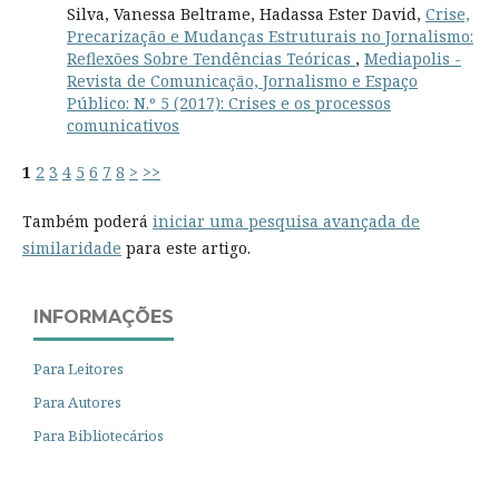
Silva, Vanessa Beltrame, Hadassa Ester David,
Crise,
Precarização e Mudanças Estruturais no Jornalismo:
Reflexões Sobre Tendências Teóricas
,
Mediapolis -
Revista de Comunicação, Jornalismo e Espaço
Público: N.º 5 (2017): Crises e os processos
comunicativos
1
2
3
4
5
6
7
8
>
>>
Também poderá
iniciar uma pesquisa avançada de
similaridade
para este artigo.
INFORMAÇÕES
Para Leitores
Para Autores
Para Bibliotecários