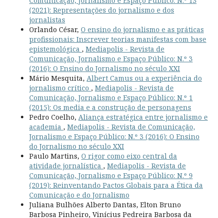
Comunicação, Jornalismo e Espaço Público: N.º 13
(2021): Representações do jornalismo e dos
jornalistas
Orlando César,
O ensino do jornalismo e as práticas
profissionais: Inscrever teorias manifestas com base
epistemológica
,
Mediapolis - Revista de
Comunicação, Jornalismo e Espaço Público: N.º 3
(2016): O Ensino do Jornalismo no século XXI
Mário Mesquita,
Albert Camus ou a experiência do
jornalismo crítico
,
Mediapolis - Revista de
Comunicação, Jornalismo e Espaço Público: N.º 1
(2015): Os media e a construção de personagens
Pedro Coelho,
Aliança estratégica entre jornalismo e
academia
,
Mediapolis - Revista de Comunicação,
Jornalismo e Espaço Público: N.º 3 (2016): O Ensino
do Jornalismo no século XXI
Paulo Martins,
O rigor como eixo central da
atividade jornalística
,
Mediapolis - Revista de
Comunicação, Jornalismo e Espaço Público: N.º 9
(2019): Reinventando Pactos Globais para a Ética da
Comunicação e do Jornalismo
Juliana Bulhões Alberto Dantas, Elton Bruno
Barbosa Pinheiro, Vinícius Pedreira Barbosa da