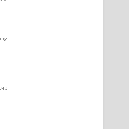
u
3-96
7-113