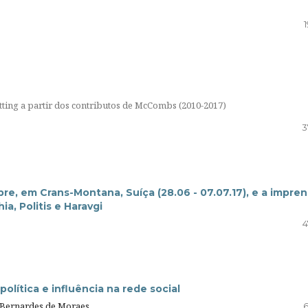
tting a partir dos contributos de McCombs (2010-2017)
3
e, em Crans-Montana, Suíça (28.06 - 07.07.17), e a impre
ia, Politis e Haravgi
4
olítica e influência na rede social
z Bernardes de Moraes
6