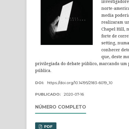
investigadore
norte-americ
media poderia
realizaram um
Chapel Hill, 
forte de corr
setting, numa
conhecer dete
que, deste mo
privilegiada do debate público, marcando um 
pública.
DOI:
https://doi.org/10.14195/2183-6019_10
PUBLICADO:
2020-07-16
NÚMERO COMPLETO
PDF