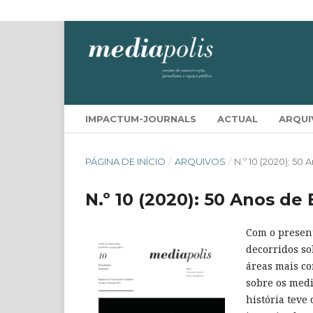
IMPACTUM-JOURNALS
ACTUAL
ARQUI
PÁGINA DE INÍCIO
/
ARQUIVOS
/
N.º 10 (2020): 5
N.º 10 (2020): 50 Anos d
Com o presen
decorridos so
áreas mais co
sobre os medi
história tev