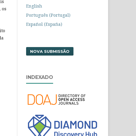
is
English
 os
Português (Portugal)
Español (España)
ito
da
NOVA SUBMISSÃO
INDEXADO