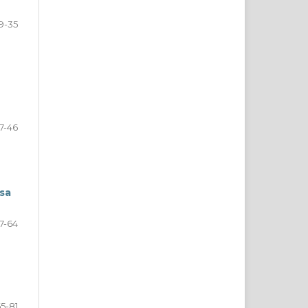
19-35
7-46
nsa
7-64
5-81