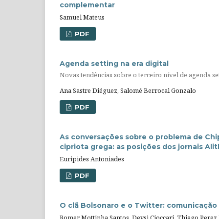
complementar
Samuel Mateus
PDF
Agenda setting na era digital
Novas tendências sobre o terceiro nível de agenda se
Ana Sastre Diéguez, Salomé Berrocal Gonzalo
PDF
As conversações sobre o problema de Chipr
cipriota grega: as posições dos jornais Alith
Euripides Antoniades
PDF
O clã Bolsonaro e o Twitter: comunicação p
Romer Mottinha Santos, Deysi Cioccari, Thiago Pere