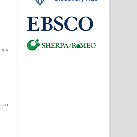
5-9
11-18