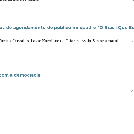
icas de agendamento do público no quadro "O Brasil Que E
rtins Carvalho, Layse Karolline de Oliveira Ãvila, Victor Amaral
8
 com a democracia
9