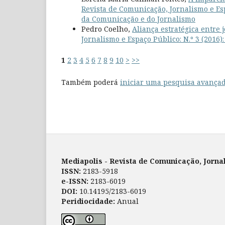
Revista de Comunicação, Jornalismo e Esp
da Comunicação e do Jornalismo
Pedro Coelho,
Aliança estratégica entre
Jornalismo e Espaço Público: N.º 3 (2016)
1
2
3
4
5
6
7
8
9
10
>
>>
Também poderá
iniciar uma pesquisa avançad
Mediapolis - Revista de Comunicação, Jorna
ISSN:
2183-5918
e-ISSN:
2183-6019
DOI:
10.14195/2183-6019
Peridiocidade:
Anual