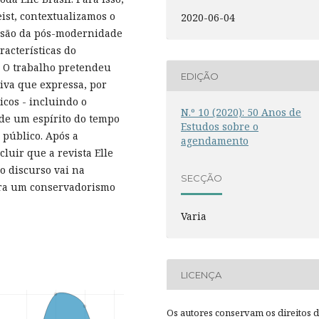
ist, contextualizamos o
2020-06-04
visão da pós-modernidade
racterísticas do
. O trabalho pretendeu
EDIÇÃO
siva que expressa, por
icos - incluindo o
N.º 10 (2020): 50 Anos de
 de um espírito do tempo
Estudos sobre o
 público. Após a
agendamento
luir que a revista Elle
o discurso vai na
SECÇÃO
tra um conservadorismo
Varia
LICENÇA
Os autores conservam os direitos 