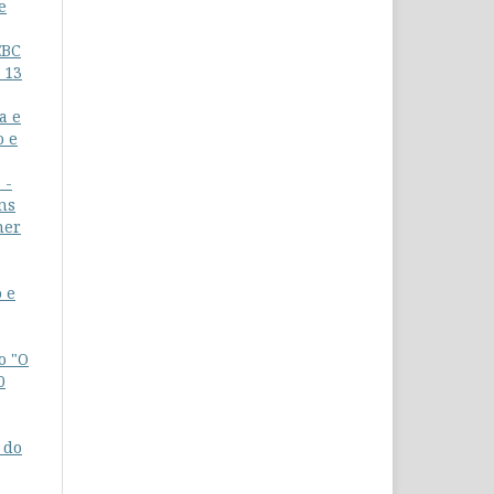
e
EBC
 13
a e
o e
 -
ns
her
 e
o "O
0
 do