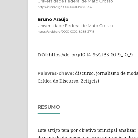
Universidade Federal de Mato Grosso
https://orcid.org/0000-0001-8037-2565
Bruno Araújo
Universidade Federal de Mato Grosso
https://orcid.org/0000-0002-8288-2718
DOI:
https://doi.org/10.14195/2183-6019_10_9
discurso, jornalismo de moda,
Palavras-chave:
Crítica do Discurso, Zeitgeist
RESUMO
Este artigo tem por objetivo principal analisar
do espírito do tempo nas capas da revista de mo