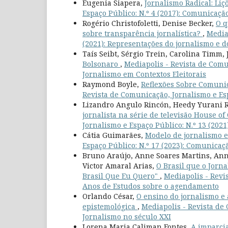
Eugenia Siapera,
Jornalismo Radical: Liç
Espaço Público: N.º 4 (2017): Comunicaçã
Rogério Christofoletti, Denise Becker,
O q
sobre transparência jornalística?
,
Media
(2021): Representações do jornalismo e do
Taís Seibt, Sérgio Trein, Carolina Timm,
Bolsonaro
,
Mediapolis - Revista de Comu
Jornalismo em Contextos Eleitorais
Raymond Boyle,
Reflexões Sobre Comunic
Revista de Comunicação, Jornalismo e Esp
Lizandro Angulo Rincón, Heedy Yurani
jornalista na série de televisão House o
Jornalismo e Espaço Público: N.º 13 (2021
Cátia Guimarães,
Modelo de jornalismo 
Espaço Público: N.º 17 (2023): Comunicaç
Bruno Araújo, Anne Soares Martins, Anny 
Victor Amaral Arias,
O Brasil que o Jorn
Brasil Que Eu Quero"
,
Mediapolis - Revis
Anos de Estudos sobre o agendamento
Orlando César,
O ensino do jornalismo e 
epistemológica
,
Mediapolis - Revista de 
Jornalismo no século XXI
Lorena Maria Caliman Fontes,
A imparcia