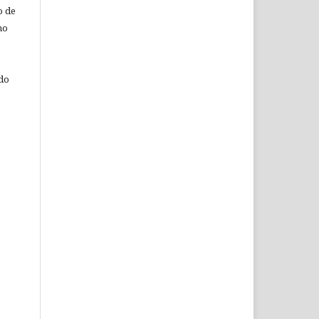
o de
ho
 do