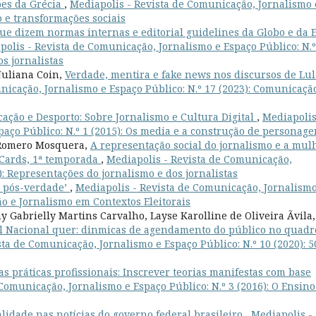
ões da Grécia
,
Mediapolis - Revista de Comunicação, Jornalismo 
o e transformações sociais
ue dizem normas internas e editorial guidelines da Globo e da 
polis - Revista de Comunicação, Jornalismo e Espaço Público: N.º
s jornalistas
 Juliana Coin,
Verdade, mentira e fake news nos discursos de Lul
nicação, Jornalismo e Espaço Público: N.º 17 (2023): Comunicaçã
ação e Desporto: Sobre Jornalismo e Cultura Digital
,
Mediapolis
aço Público: N.º 1 (2015): Os media e a construção de personage
 Romero Mosquera,
A representação social do jornalismo e a mul
f Cards, 1ª temporada
,
Mediapolis - Revista de Comunicação,
): Representações do jornalismo e dos jornalistas
e pós-verdade’
,
Mediapolis - Revista de Comunicação, Jornalismo
ão e Jornalismo em Contextos Eleitorais
Gabrielly Martins Carvalho, Layse Karolline de Oliveira Ãvila,
al Nacional quer: dinmicas de agendamento do público no quadr
ta de Comunicação, Jornalismo e Espaço Público: N.º 10 (2020): 5
as práticas profissionais: Inscrever teorias manifestas com base
Comunicação, Jornalismo e Espaço Público: N.º 3 (2016): O Ensino
lidade nas notícias do governo federal brasileiro
,
Mediapolis -