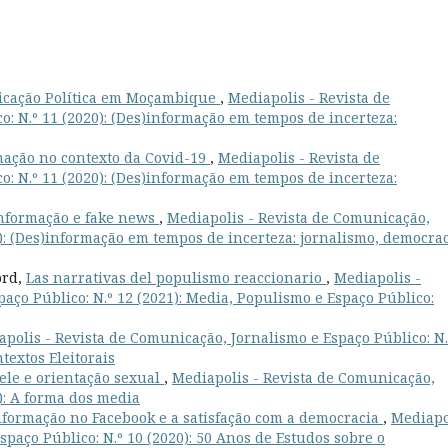
icação Política em Moçambique
,
Mediapolis - Revista de
: N.º 11 (2020): (Des)informação em tempos de incerteza:
ação no contexto da Covid-19
,
Mediapolis - Revista de
: N.º 11 (2020): (Des)informação em tempos de incerteza:
nformação e fake news
,
Mediapolis - Revista de Comunicação,
0): (Des)informação em tempos de incerteza: jornalismo, democra
ord,
Las narrativas del populismo reaccionario
,
Mediapolis -
aço Público: N.º 12 (2021): Media, Populismo e Espaço Público:
polis - Revista de Comunicação, Jornalismo e Espaço Público: N.
textos Eleitorais
ele e orientação sexual
,
Mediapolis - Revista de Comunicação,
3): A forma dos media
nformação no Facebook e a satisfação com a democracia
,
Mediapo
spaço Público: N.º 10 (2020): 50 Anos de Estudos sobre o