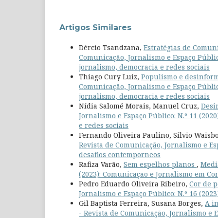
Artigos Similares
Dércio Tsandzana,
Estratégias de Comun
Comunicação, Jornalismo e Espaço Público
jornalismo, democracia e redes sociais
Thiago Cury Luiz,
Populismo e desinform
Comunicação, Jornalismo e Espaço Público
jornalismo, democracia e redes sociais
Nídia Salomé Morais, Manuel Cruz,
Desi
Jornalismo e Espaço Público: N.º 11 (202
e redes sociais
Fernando Oliveira Paulino, Silvio Waisb
Revista de Comunicação, Jornalismo e Esp
desafios contemporneos
Rafiza Varão,
Sem espelhos planos
,
Media
(2023): Comunicação e Jornalismo em Con
Pedro Eduardo Oliveira Ribeiro,
Cor de p
Jornalismo e Espaço Público: N.º 16 (202
Gil Baptista Ferreira, Susana Borges,
A i
- Revista de Comunicação, Jornalismo e E