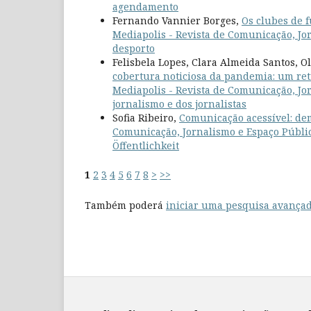
agendamento
Fernando Vannier Borges,
Os clubes de 
Mediapolis - Revista de Comunicação, Jor
desporto
Felisbela Lopes, Clara Almeida Santos, O
cobertura noticiosa da pandemia: um retr
Mediapolis - Revista de Comunicação, Jor
jornalismo e dos jornalistas
Sofia Ribeiro,
Comunicação acessível: de
Comunicação, Jornalismo e Espaço Público
Öffentlichkeit
1
2
3
4
5
6
7
8
>
>>
Também poderá
iniciar uma pesquisa avançad