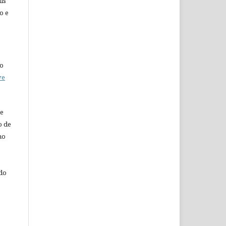
is “
o e
do
ve
de
o de
ho
 do