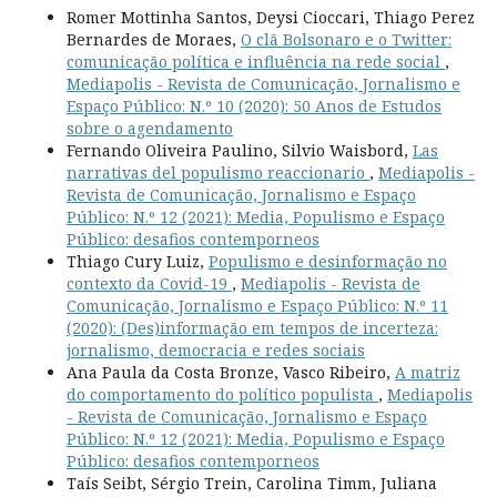
Romer Mottinha Santos, Deysi Cioccari, Thiago Perez
Bernardes de Moraes,
O clã Bolsonaro e o Twitter:
comunicação política e influência na rede social
,
Mediapolis - Revista de Comunicação, Jornalismo e
Espaço Público: N.º 10 (2020): 50 Anos de Estudos
sobre o agendamento
Fernando Oliveira Paulino, Silvio Waisbord,
Las
narrativas del populismo reaccionario
,
Mediapolis -
Revista de Comunicação, Jornalismo e Espaço
Público: N.º 12 (2021): Media, Populismo e Espaço
Público: desafios contemporneos
Thiago Cury Luiz,
Populismo e desinformação no
contexto da Covid-19
,
Mediapolis - Revista de
Comunicação, Jornalismo e Espaço Público: N.º 11
(2020): (Des)informação em tempos de incerteza:
jornalismo, democracia e redes sociais
Ana Paula da Costa Bronze, Vasco Ribeiro,
A matriz
do comportamento do político populista
,
Mediapolis
- Revista de Comunicação, Jornalismo e Espaço
Público: N.º 12 (2021): Media, Populismo e Espaço
Público: desafios contemporneos
Taís Seibt, Sérgio Trein, Carolina Timm, Juliana