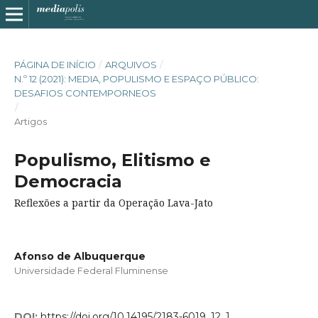
PÁGINA DE INÍCIO
/
ARQUIVOS
/
N.º 12 (2021): MEDIA, POPULISMO E ESPAÇO PÚBLICO:
DESAFIOS CONTEMPORNEOS
/
Artigos
Populismo, Elitismo e
Democracia
Reflexões a partir da Operação Lava-Jato
Afonso de Albuquerque
Universidade Federal Fluminense
DOI:
https://doi.org/10.14195/2183-6019_12_1