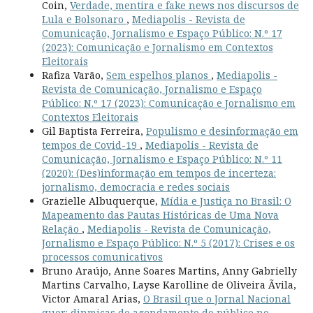
Coin,
Verdade, mentira e fake news nos discursos de
Lula e Bolsonaro
,
Mediapolis - Revista de
Comunicação, Jornalismo e Espaço Público: N.º 17
(2023): Comunicação e Jornalismo em Contextos
Eleitorais
Rafiza Varão,
Sem espelhos planos
,
Mediapolis -
Revista de Comunicação, Jornalismo e Espaço
Público: N.º 17 (2023): Comunicação e Jornalismo em
Contextos Eleitorais
Gil Baptista Ferreira,
Populismo e desinformação em
tempos de Covid-19
,
Mediapolis - Revista de
Comunicação, Jornalismo e Espaço Público: N.º 11
(2020): (Des)informação em tempos de incerteza:
jornalismo, democracia e redes sociais
Grazielle Albuquerque,
Mídia e Justiça no Brasil: O
Mapeamento das Pautas Históricas de Uma Nova
Relação
,
Mediapolis - Revista de Comunicação,
Jornalismo e Espaço Público: N.º 5 (2017): Crises e os
processos comunicativos
Bruno Araújo, Anne Soares Martins, Anny Gabrielly
Martins Carvalho, Layse Karolline de Oliveira Ãvila,
Victor Amaral Arias,
O Brasil que o Jornal Nacional
quer: dinmicas de agendamento do público no