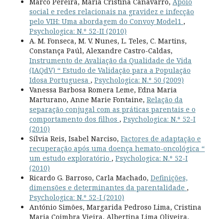
Marco Pereira, Maria Cristina Canavarro,
Apoio
social e redes relacionais na gravidez e infecção
pelo VIH: Uma abordagem do Convoy Model1
,
Psychologica: N.º 52-II (2010)
A. M. Fonseca, M. V. Nunes, L. Teles, C. Martins,
Constança Paúl, Alexandre Castro-Caldas,
Instrumento de Avaliação da Qualidade de Vida
(IAQdV) “ Estudo de Validação para a População
Idosa Portuguesa
,
Psychologica: N.º 50 (2009)
Vanessa Barbosa Romera Leme, Edna Maria
Marturano, Anne Marie Fontaine,
Relação da
separação conjugal com as práticas parentais e o
comportamento dos filhos
,
Psychologica: N.º 52-I
(2010)
Sílvia Reis, Isabel Narciso,
Factores de adaptação e
recuperação após uma doença hemato-oncológica “
um estudo exploratório
,
Psychologica: N.º 52-I
(2010)
Ricardo G. Barroso, Carla Machado,
Definições,
dimensões e determinantes da parentalidade
,
Psychologica: N.º 52-I (2010)
António Simões, Margarida Pedroso Lima, Cristina
Maria Coimbra Vieira, Albertina Lima Oliveira,