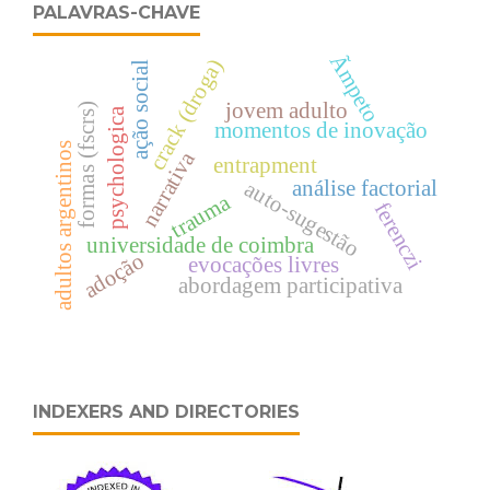
PALAVRAS-CHAVE
Ãmpeto
crack (droga)
ação social
jovem adulto
formas (fscrs)
psychologica
momentos de inovação
adultos argentinos
narrativa
entrapment
análise factorial
auto-sugestão
trauma
ferenczi
universidade de coimbra
adoção
evocações livres
abordagem participativa
INDEXERS AND DIRECTORIES