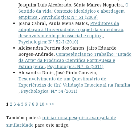
Joaquim Luís Alcoforado, Sónia Mairos Nogueira,
O
Sentido da vida: Contexto ideológico e abordagem
empírica
,
Psychologica: N.º 51 (2009)
Joana Cabral, Paula Mena Matos,
Preditores da
adaptação à Universidade: o papel da vinculação,
desenvolvimento psicossocial e coping
,
Psychologica: N.º 52-I (2010)
Aleksandra Pereira dos Santos, Jairo Eduardo
Borges-Andrade,
Competências no Trabalho: "Estado
da Arte" da Produção Científica Portuguesa e
Estrangeira
,
Psychologica: N.º 55 (2011)
Alexandra Dinis, José Pinto Gouveia,
Desenvolvimento de um Questionário de
Experiências de (In) Validação Emocional na Família
,
Psychologica: N.º 54 (2011)
1
2
3
4
5
6
7
8
9
10
>
>>
Também poderá
iniciar uma pesquisa avançada de
similaridade
para este artigo.