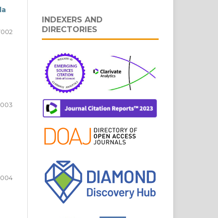
da
INDEXERS AND
DIRECTORIES
7002
7003
7004