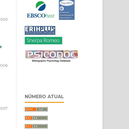
7005
e
7006
NÚMERO ATUAL
7007