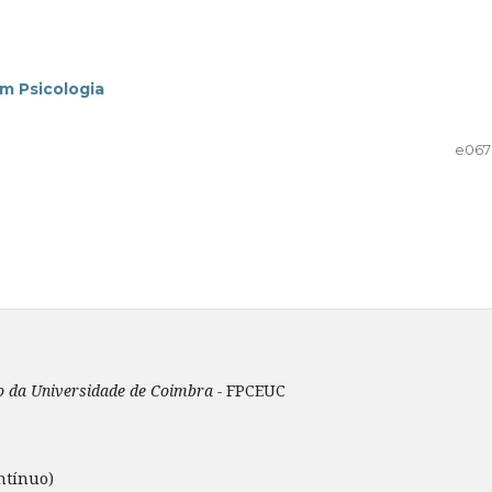
m Psicologia
e06
ão da Universidade de Coimbra -
FPCEUC
ntínuo)