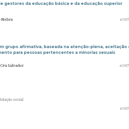
 de gestores da educação básica e da educação superior
ez-Nebra
e06
em grupo afirmativa, baseada na atenção-plena, aceitação 
mento para pessoas pertencentes a minorias sexuais
o Céu Salvador
e06
itação social
e06