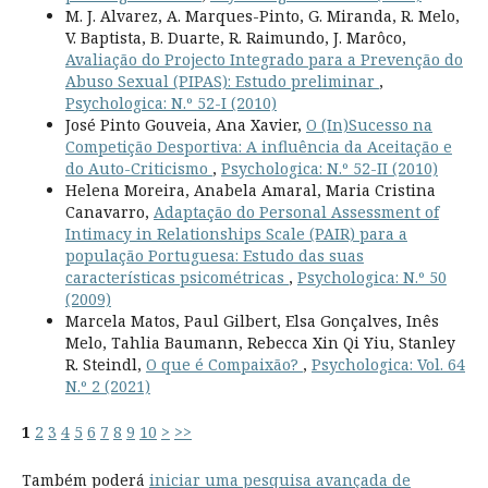
M. J. Alvarez, A. Marques-Pinto, G. Miranda, R. Melo,
V. Baptista, B. Duarte, R. Raimundo, J. Marôco,
Avaliação do Projecto Integrado para a Prevenção do
Abuso Sexual (PIPAS): Estudo preliminar
,
Psychologica: N.º 52-I (2010)
José Pinto Gouveia, Ana Xavier,
O (In)Sucesso na
Competição Desportiva: A influência da Aceitação e
do Auto-Criticismo
,
Psychologica: N.º 52-II (2010)
Helena Moreira, Anabela Amaral, Maria Cristina
Canavarro,
Adaptação do Personal Assessment of
Intimacy in Relationships Scale (PAIR) para a
população Portuguesa: Estudo das suas
características psicométricas
,
Psychologica: N.º 50
(2009)
Marcela Matos, Paul Gilbert, Elsa Gonçalves, Inês
Melo, Tahlia Baumann, Rebecca Xin Qi Yiu, Stanley
R. Steindl,
O que é Compaixão?
,
Psychologica: Vol. 64
N.º 2 (2021)
1
2
3
4
5
6
7
8
9
10
>
>>
Também poderá
iniciar uma pesquisa avançada de