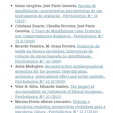
Sónia Gregório, José Pinto Gouveia,
Facetas de
mindfulness: características psicométricas de um
instrumento de avaliação
,
Psychologica: N.º 54
(2011)
Cristiana Duarte, Cláudia Ferreira, José Pinto
Gouveia,
O Traço de Mindfulness como Protector
nos Comportamentos Bulímicos
,
Psychologica: N.º
52-II (2010)
Ricardo Teixeira, M. Graça Pereira,
Promoção da
saúde na doença oncológica: Intervenção de
redução do stress baseada no mindfulness
,
Psychologica: N.º 50 (2009)
Anna Madoglou,
Reconstructing autobiographical
memories for the present: Objectification,
anchoring, generational effect and social contexts
,
Psychologica: N.º 52-II (2010)
Vítor H. Silva, Eduardo Simões,
The Impact of
Accountability on Judgments of Ethical Decisions
,
Psychologica: N.º 55 (2011)
Marina Prieto Afonso Lencastre,
Etologia e
psicologia evolutiva: perspectivas evolutivas para a
psicologia clínica
,
Psychologica: N.º 52-I (2010)