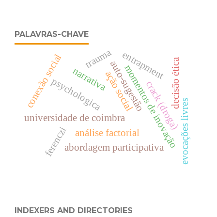
PALAVRAS-CHAVE
trauma
entrapment
conexão social
decisão ética
auto-sugestão
momentos de inovação
narrativa
ação social
psychologica
crack (droga)
evocações livres
universidade de coimbra
ferenczi
análise factorial
abordagem participativa
INDEXERS AND DIRECTORIES