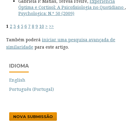
Gabriela P. Matias, Teresa Freire,
Experiência
Óptima e Cortisol: A Psicofisiologia no Quotidiano
,
Psychologica: N.º 50 (2009)
1
2
3
4
5
6
7
8
9
10
>
>>
Também poderá
iniciar uma pesquisa avançada de
similaridade
para este artigo.
IDIOMA
English
Português (Portugal)
NOVA SUBMISSÃO