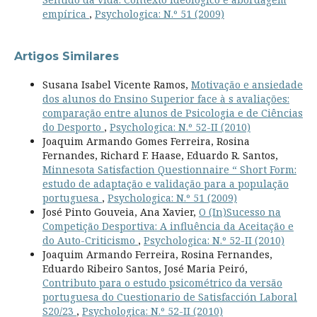
empírica
,
Psychologica: N.º 51 (2009)
Artigos Similares
Susana Isabel Vicente Ramos,
Motivação e ansiedade
dos alunos do Ensino Superior face à s avaliações:
comparação entre alunos de Psicologia e de Ciências
do Desporto
,
Psychologica: N.º 52-II (2010)
Joaquim Armando Gomes Ferreira, Rosina
Fernandes, Richard F. Haase, Eduardo R. Santos,
Minnesota Satisfaction Questionnaire “ Short Form:
estudo de adaptação e validação para a população
portuguesa
,
Psychologica: N.º 51 (2009)
José Pinto Gouveia, Ana Xavier,
O (In)Sucesso na
Competição Desportiva: A influência da Aceitação e
do Auto-Criticismo
,
Psychologica: N.º 52-II (2010)
Joaquim Armando Ferreira, Rosina Fernandes,
Eduardo Ribeiro Santos, José Maria Peiró,
Contributo para o estudo psicométrico da versão
portuguesa do Cuestionario de Satisfacción Laboral
S20/23
,
Psychologica: N.º 52-II (2010)