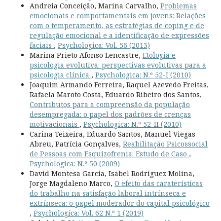
Andreia Conceição, Marina Carvalho,
Problemas
emocionais e comportamentais em jovens: Relações
com o temperamento, as estratégias de coping e de
regulação emocional e a identificação de expressões
faciais
,
Psychologica: Vol. 56 (2013)
Marina Prieto Afonso Lencastre,
Etologia e
psicologia evolutiva: perspectivas evolutivas para a
psicologia clínica
,
Psychologica: N.º 52-I (2010)
Joaquim Armando Ferreira, Raquel Azevedo Freitas,
Rafaela Maroto Costa, Eduardo Ribeiro dos Santos,
Contributos para a compreensão da população
desempregada: o papel dos padrões de crenças
motivacionais
,
Psychologica: N.º 52-II (2010)
Carina Teixeira, Eduardo Santos, Manuel Viegas
Abreu, Patrícia Gonçalves,
Reabilitação Psicossocial
de Pessoas com Esquizofrenia: Estudo de Caso
,
Psychologica: N.º 50 (2009)
David Montesa García, Isabel Rodríguez Molina,
Jorge Magdaleno Marco,
O efeito das caraterísticas
do trabalho na satisfação laboral intrínseca e
extrínseca: o papel moderador do capital psicológico
,
Psychologica: Vol. 62 N.º 1 (2019)