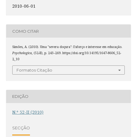
2010-06-01
COMO CITAR
Simões, A. (2010). Uma "severa doçura": Esforço e interesse em educação.
Psychologica
, (52-II), p. 243–269. https://doi.org/10.14195/1647-8606_52-
2_10
Formatos Citação
EDIÇÃO
N.º 52-II (2010)
SECÇÃO