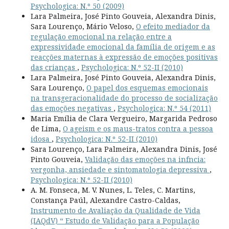
Psychologica: N.º 50 (2009)
Lara Palmeira, José Pinto Gouveia, Alexandra Dinis,
Sara Lourenço, Mário Veloso,
O efeito mediador da
regulação emocional na relação entre a
expressividade emocional da família de origem e as
reacções maternas à expressão de emoções positivas
das crianças
,
Psychologica: N.º 52-II (2010)
Lara Palmeira, José Pinto Gouveia, Alexandra Dinis,
Sara Lourenço,
O papel dos esquemas emocionais
na transgeracionalidade do processo de socialização
das emoções negativas
,
Psychologica: N.º 54 (2011)
Maria Emília de Clara Vergueiro, Margarida Pedroso
de Lima,
O ageism e os maus-tratos contra a pessoa
idosa
,
Psychologica: N.º 52-II (2010)
Sara Lourenço, Lara Palmeira, Alexandra Dinis, José
Pinto Gouveia,
Validação das emoções na infncia:
vergonha, ansiedade e sintomatologia depressiva
,
Psychologica: N.º 52-II (2010)
A. M. Fonseca, M. V. Nunes, L. Teles, C. Martins,
Constança Paúl, Alexandre Castro-Caldas,
Instrumento de Avaliação da Qualidade de Vida
(IAQdV) “ Estudo de Validação para a População