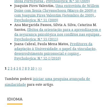
Idosa Portuguesa
,
Psychologica: N.º 50 (2009)
Joaquim Pires Valentim,
Uma entrevista de Willem
Doise com Xenia Chryssochoou (Março de 2009) e
com Joaquim Pires Valentim (Setembro de 2009)
,
Psychologica: N.º 51 (2009)
Ana Margarida Passos, Sílvia A. Silva, Catarina M.
Santos,
Efeitos da orientação para a aprendizagem e
da segurança psicológica nos conflitos nas equipas
,
Psychologica: N.º 55 (2011)
Joana Cabral, Paula Mena Matos,
Preditores da
adaptação à Universidade: o papel da vinculação,
desenvolvimento psicossocial e coping
,
Psychologica: N.º 52-I (2010)
1
2
3
4
5
6
7
8
9
10
>
>>
Também poderá
iniciar uma pesquisa avançada de
similaridade
para este artigo.
IDIOMA