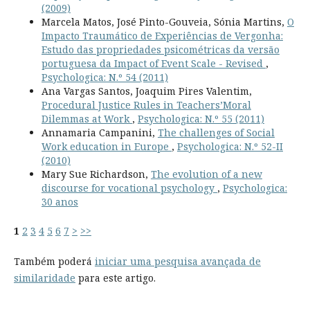
(2009)
Marcela Matos, José Pinto-Gouveia, Sónia Martins,
O
Impacto Traumático de Experiências de Vergonha:
Estudo das propriedades psicométricas da versão
portuguesa da Impact of Event Scale - Revised
,
Psychologica: N.º 54 (2011)
Ana Vargas Santos, Joaquim Pires Valentim,
Procedural Justice Rules in Teachers’Moral
Dilemmas at Work
,
Psychologica: N.º 55 (2011)
Annamaria Campanini,
The challenges of Social
Work education in Europe
,
Psychologica: N.º 52-II
(2010)
Mary Sue Richardson,
The evolution of a new
discourse for vocational psychology
,
Psychologica:
30 anos
1
2
3
4
5
6
7
>
>>
Também poderá
iniciar uma pesquisa avançada de
similaridade
para este artigo.