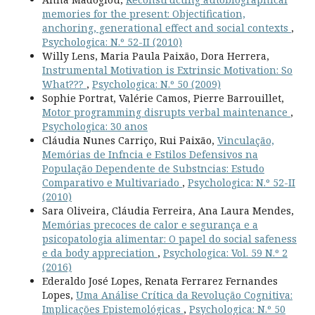
memories for the present: Objectification,
anchoring, generational effect and social contexts
,
Psychologica: N.º 52-II (2010)
Willy Lens, Maria Paula Paixão, Dora Herrera,
Instrumental Motivation is Extrinsic Motivation: So
What???
,
Psychologica: N.º 50 (2009)
Sophie Portrat, Valérie Camos, Pierre Barrouillet,
Motor programming disrupts verbal maintenance
,
Psychologica: 30 anos
Cláudia Nunes Carriço, Rui Paixão,
Vinculação,
Memórias de Infncia e Estilos Defensivos na
População Dependente de Substncias: Estudo
Comparativo e Multivariado
,
Psychologica: N.º 52-II
(2010)
Sara Oliveira, Cláudia Ferreira, Ana Laura Mendes,
Memórias precoces de calor e segurança e a
psicopatologia alimentar: O papel do social safeness
e da body appreciation
,
Psychologica: Vol. 59 N.º 2
(2016)
Ederaldo José Lopes, Renata Ferrarez Fernandes
Lopes,
Uma Análise Crítica da Revolução Cognitiva:
Implicações Epistemológicas
,
Psychologica: N.º 50