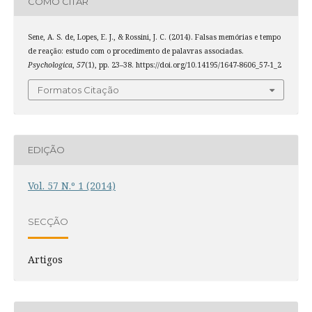
COMO CITAR
Sene, A. S. de, Lopes, E. J., & Rossini, J. C. (2014). Falsas memórias e tempo
de reação: estudo com o procedimento de palavras associadas.
Psychologica
,
57
(1), pp. 23–38. https://doi.org/10.14195/1647-8606_57-1_2
Formatos Citação
EDIÇÃO
Vol. 57 N.º 1 (2014)
SECÇÃO
Artigos