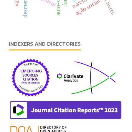
desmentido
narrativa
ação social
INDEXERS AND DIRECTORIES