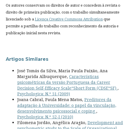
Os autores conservam os direitos de autor e concedem à revista o
direito de primeira publicação, com o trabalho simultaneamente
licenciado sob a
Licença Creative Commons Attribution
que
permite a partilha do trabalho com reconhecimento da autoria e
publicação inicial nesta revista.
Artigos Similares
José Tomás da Silva, Maria Paula Paixão, Ana
Margarida Albuquerque,
Características
psicométricas da versão Portuguesa da Career
Decision Self-Efficacy Scale“Short Form (CDSE“SF)
,
Psychologica: N.º 51 (2009)
Joana Cabral, Paula Mena Matos,
Preditores da
adaptação à Universidade: o papel da vinculação,
desenvolvimento psicossocial e coping
,
Psychologica: N.º 52-I (2010)
Filomena Jordão, Angélica Aragão,
Development and
psychometric study to the Scale of Organizational