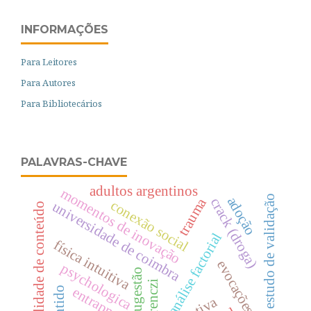
INFORMAÇÕES
Para Leitores
Para Autores
Para Bibliotecários
PALAVRAS-CHAVE
adultos argentinos
momentos de inovação
estudo de validação
adoção
trauma
crack (droga)
conexão social
universidade de coimbra
validade de conteúdo
análise factorial
física intuitiva
evocações livres
psychologica
auto-sugestão
ferenczi
entrapment