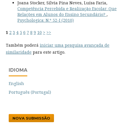
Joana Stocker, Sílvia Pina Neves, Luísa Faria,
Competência Percebida e Realização Escolar: Que
Relações em Alunos do Ensino Secundário?
,
Psychologica: N.º 52-I (2010)
1
2
3
4
5
6
7
8
9
10
>
>>
Também poderá
iniciar uma pesquisa avançada de
similaridade
para este artigo.
IDIOMA
English
Português (Portugal)
NOVA SUBMISSÃO