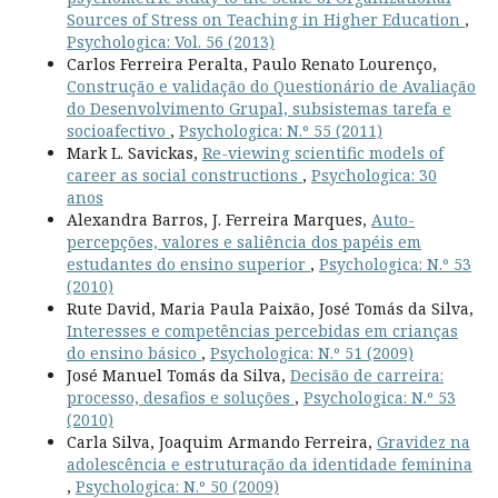
Sources of Stress on Teaching in Higher Education
,
Psychologica: Vol. 56 (2013)
Carlos Ferreira Peralta, Paulo Renato Lourenço,
Construção e validação do Questionário de Avaliação
do Desenvolvimento Grupal, subsistemas tarefa e
socioafectivo
,
Psychologica: N.º 55 (2011)
Mark L. Savickas,
Re-viewing scientific models of
career as social constructions
,
Psychologica: 30
anos
Alexandra Barros, J. Ferreira Marques,
Auto-
percepções, valores e saliência dos papéis em
estudantes do ensino superior
,
Psychologica: N.º 53
(2010)
Rute David, Maria Paula Paixão, José Tomás da Silva,
Interesses e competências percebidas em crianças
do ensino básico
,
Psychologica: N.º 51 (2009)
José Manuel Tomás da Silva,
Decisão de carreira:
processo, desafios e soluções
,
Psychologica: N.º 53
(2010)
Carla Silva, Joaquim Armando Ferreira,
Gravidez na
adolescência e estruturação da identidade feminina
,
Psychologica: N.º 50 (2009)