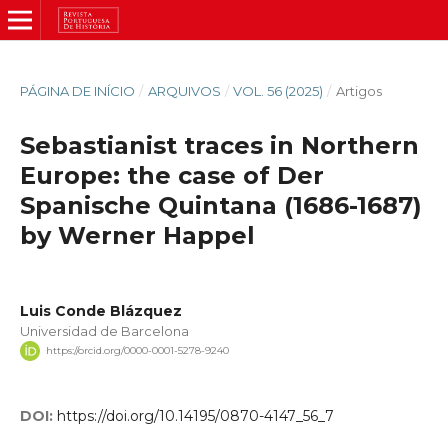
PÁGINA DE INÍCIO
/
ARQUIVOS
/
VOL. 56 (2025)
/
Artigos
Sebastianist traces in Northern
Europe: the case of Der
Spanische Quintana (1686-1687)
by Werner Happel
Luis Conde Blázquez
Universidad de Barcelona
https://orcid.org/0000-0001-5278-9240
DOI:
https://doi.org/10.14195/0870-4147_56_7