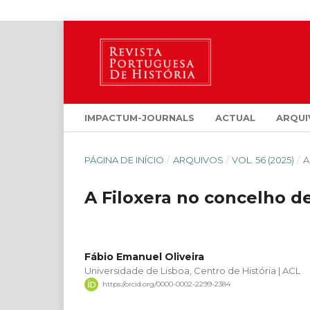
IMPACTUM-JOURNALS
ACTUAL
ARQUI
PÁGINA DE INÍCIO
/
ARQUIVOS
/
VOL. 56 (2025)
/
A
A Filoxera no concelho d
Fábio Emanuel Oliveira
Universidade de Lisboa, Centro de História | ACL
https://orcid.org/0000-0002-2299-2384