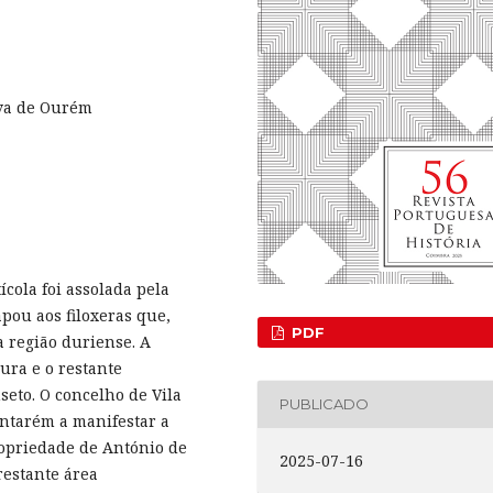
ova de Ourém
cola foi assolada pela
pou aos filoxeras que,
PDF
 região duriense. A
ura e o restante
seto. O concelho de Vila
PUBLICADO
antarém a manifestar a
ropriedade de António de
2025-07-16
restante área