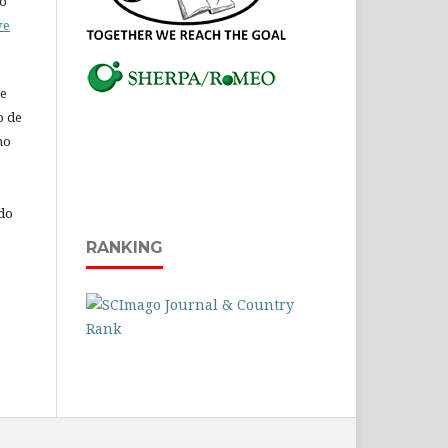
do
ve
de
o de
ho
 do
RANKING