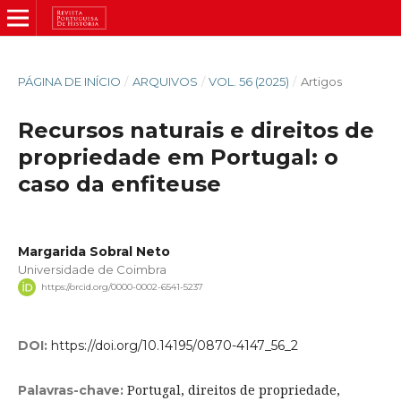
PÁGINA DE INÍCIO
/
ARQUIVOS
/
VOL. 56 (2025)
/
Artigos
Recursos naturais e direitos de
propriedade em Portugal: o
caso da enfiteuse
Margarida Sobral Neto
Universidade de Coimbra
https://orcid.org/0000-0002-6541-5237
DOI:
https://doi.org/10.14195/0870-4147_56_2
Portugal, direitos de propriedade,
Palavras-chave: