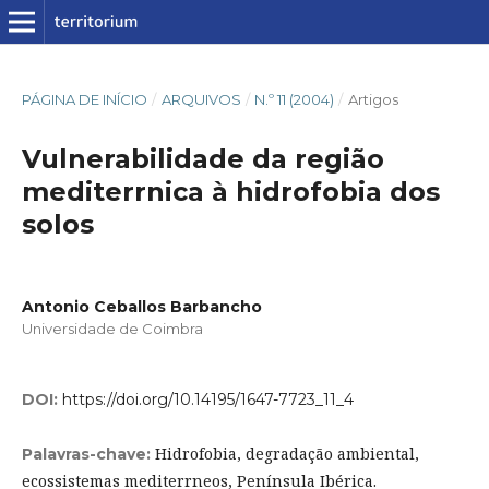
PÁGINA DE INÍCIO
/
ARQUIVOS
/
N.º 11 (2004)
/
Artigos
Vulnerabilidade da região
mediterrnica à hidrofobia dos
solos
Antonio Ceballos Barbancho
Universidade de Coimbra
DOI:
https://doi.org/10.14195/1647-7723_11_4
Hidrofobia, degradação ambiental,
Palavras-chave:
ecossistemas mediterrneos, Península Ibérica.