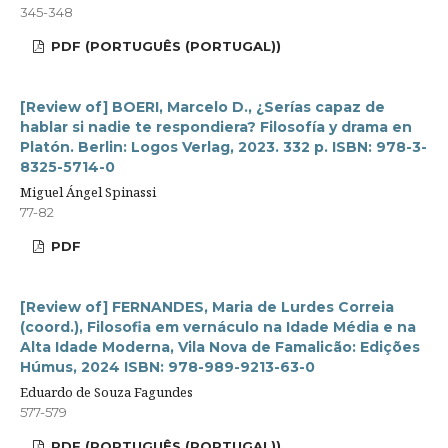
345-348
PDF (PORTUGUÊS (PORTUGAL))
[Review of] BOERI, Marcelo D., ¿Serías capaz de
hablar si nadie te respondiera? Filosofía y drama en
Platón. Berlin: Logos Verlag, 2023. 332 p. ISBN: 978-3-
8325-5714-0
Miguel Ángel Spinassi
77-82
PDF
[Review of] FERNANDES, Maria de Lurdes Correia
(coord.), Filosofia em vernáculo na Idade Média e na
Alta Idade Moderna, Vila Nova de Famalicão: Edições
Húmus, 2024 ISBN: 978-989-9213-63-0
Eduardo de Souza Fagundes
577-579
PDF (PORTUGUÊS (PORTUGAL))