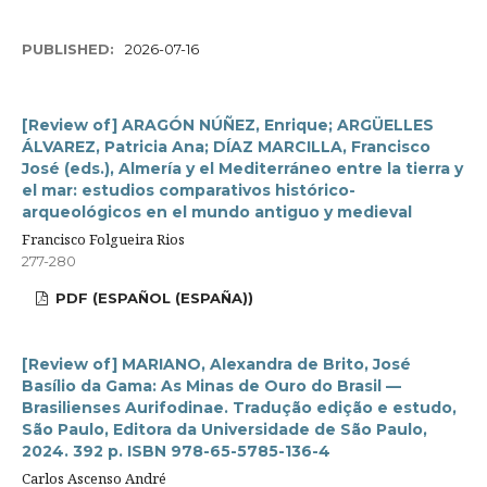
PUBLISHED:
2026-07-16
[Review of] ARAGÓN NÚÑEZ, Enrique; ARGÜELLES
ÁLVAREZ, Patricia Ana; DÍAZ MARCILLA, Francisco
José (eds.), Almería y el Mediterráneo entre la tierra y
el mar: estudios comparativos histórico-
arqueológicos en el mundo antiguo y medieval
Francisco Folgueira Rios
277-280
PDF (ESPAÑOL (ESPAÑA))
[Review of] MARIANO, Alexandra de Brito, José
Basílio da Gama: As Minas de Ouro do Brasil —
Brasilienses Aurifodinae. Tradução edição e estudo,
São Paulo, Editora da Universidade de São Paulo,
2024. 392 p. ISBN 978-65-5785-136-4
Carlos Ascenso André