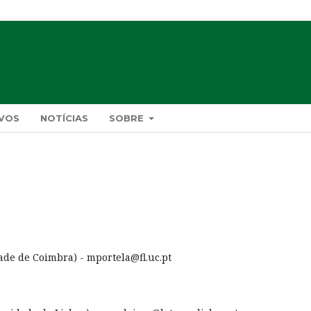
VOS
NOTÍCIAS
SOBRE
ade de Coimbra) - mportela@fl.uc.pt