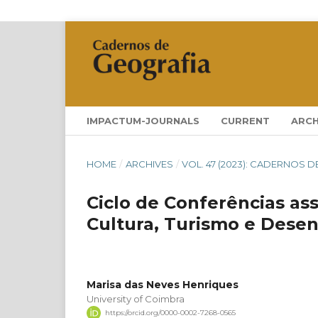
IMPACTUM-JOURNALS
CURRENT
ARCH
HOME
/
ARCHIVES
/
VOL. 47 (2023): CADERNOS D
Ciclo de Conferências as
Cultura, Turismo e Dese
Marisa das Neves Henriques
University of Coimbra
https://orcid.org/0000-0002-7268-0565