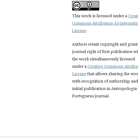
This work is licensed under a
Creat
Commons Attribution 4.0 Internati
License
.
Authors retain copyright and grant
journal right of first publication w
the work simultaneously licensed
under a
Creative Commons Attribu
License
that allows sharing the wo
with recognition of authorship and
initial publication in Antropologia
Portuguesa journal.