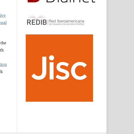
ive
onal
 the
ith
tion
rk