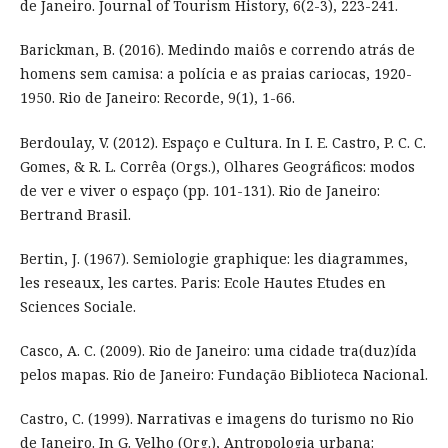
de Janeiro. Journal of Tourism History, 6(2-3), 223-241.
Barickman, B. (2016). Medindo maiôs e correndo atrás de
homens sem camisa: a polícia e as praias cariocas, 1920-
1950. Rio de Janeiro: Recorde, 9(1), 1-66.
Berdoulay, V. (2012). Espaço e Cultura. In I. E. Castro, P. C. C.
Gomes, & R. L. Corrêa (Orgs.), Olhares Geográficos: modos
de ver e viver o espaço (pp. 101-131). Rio de Janeiro:
Bertrand Brasil.
Bertin, J. (1967). Semiologie graphique: les diagrammes,
les reseaux, les cartes. Paris: Ecole Hautes Etudes en
Sciences Sociale.
Casco, A. C. (2009). Rio de Janeiro: uma cidade tra(duz)ída
pelos mapas. Rio de Janeiro: Fundação Biblioteca Nacional.
Castro, C. (1999). Narrativas e imagens do turismo no Rio
de Janeiro. In G. Velho (Org.), Antropologia urbana: