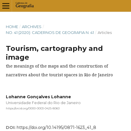
HOME
/
ARCHIVES
/
NO. 41 (2020): CADERNOS DE GEOGRAFIA N. 41
/
Articles
Tourism, cartography and
image
the meanings of the maps and the construction of
narratives about the tourist spaces in Rio de Janeiro
Lohanne Gonçalves Lohanne
Universidade Federal do Rio de Janeiro
https://orcid.org/0000-0003-0425-8060
DOI:
https://doi.org/10.14195/0871-1623_41_8