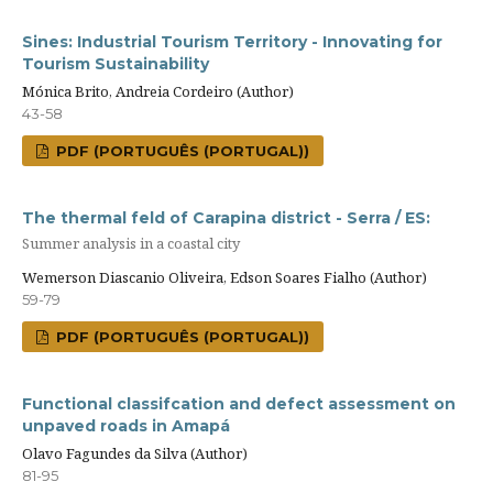
Sines: Industrial Tourism Territory - Innovating for
Tourism Sustainability
Mónica Brito, Andreia Cordeiro (Author)
43-58
PDF (PORTUGUÊS (PORTUGAL))
The thermal feld of Carapina district - Serra / ES:
Summer analysis in a coastal city
Wemerson Diascanio Oliveira, Edson Soares Fialho (Author)
59-79
PDF (PORTUGUÊS (PORTUGAL))
Functional classifcation and defect assessment on
unpaved roads in Amapá
Olavo Fagundes da Silva (Author)
81-95