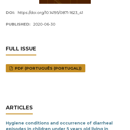
DOI:
https://doi.org/10.14195/0871-1623_41
PUBLISHED:
2020-06-30
FULL ISSUE
PDF (PORTUGUÊS (PORTUGAL))
ARTICLES
Hygiene conditions and occurrence of diarrheal
episodes in children under 5 years old living in