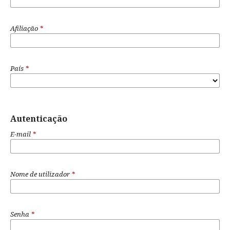
Afiliação
*
País
*
Autenticação
E-mail
*
Nome de utilizador
*
Senha
*