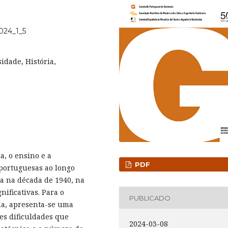
2024_1_5
idade, História,
a, o ensino e a
PDF
portuguesas ao longo
ça na década de 1940, na
nificativas. Para o
PUBLICADO
da, apresenta-se uma
ves dificuldades que
2024-03-08