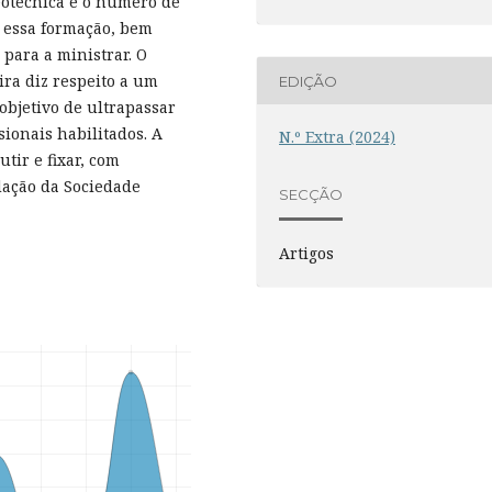
eotécnica e o número de
 essa formação, bem
para a ministrar. O
ra diz respeito a um
EDIÇÃO
objetivo de ultrapassar
ionais habilitados. A
N.º Extra (2024)
tir e fixar, com
dação da Sociedade
SECÇÃO
Artigos