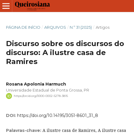
PÁGINA DE INÍCIO
/
ARQUIVOS
/
N.º 31 (2025)
/
Artigos
Discurso sobre os discursos do
discurso: A ilustre casa de
Ramires
Rosana Apolonia Harmuch
Universidade Estadual de Ponta Grossa, PR
https://orcid.org/0000-0002-5278-3815
DOI:
https://doi.org/10.14195/3051-8601_31_8
A ilustre casa de Ramires, A ilustre casa
Palavras-chave: