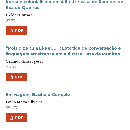
Ironia e colonialismo em A ilustre casa de Ramires de
Eça de Queirós
Helder Garmes
67-77
PDF
“Pois dize tu a El-Rei, …”: Estética de conversação e
linguagem arcaizante em A Ilustre Casa de Ramires
Orlando Grossegesse
79-93
PDF
Em viagem: Basílio e Gonçalo
Paulo Motta Oliveira
95-107
PDF