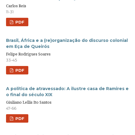
Carlos Reis
11-31
PDF
Brasil, África e a (re)organização do discurso colonial
em Eça de Queirós
Felipe Rodrigues Soares
33-45
PDF
A política de atravessado: A ilustre casa de Ramires e
o final do século XIX
Giuliano Lellis Ito Santos
47-66
PDF