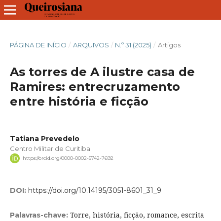
PÁGINA DE INÍCIO
/
ARQUIVOS
/
N.º 31 (2025)
/
Artigos
As torres de A ilustre casa de
Ramires: entrecruzamento
entre história e ficção
Tatiana Prevedelo
Centro Militar de Curitiba
https://orcid.org/0000-0002-5742-7692
DOI:
https://doi.org/10.14195/3051-8601_31_9
Torre, história, ficção, romance, escrita
Palavras-chave: