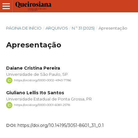
PÁGINA DE INÍCIO
/
ARQUIVOS
/
N.º 31 (2025)
/
Apresentação
Apresentação
Daiane Cristina Pereira
Universidade de São Paulo, SP
https://orcid.org/0000-0002-4943-7786
Giuliano Lellis Ito Santos
Universidade Estadual de Ponta Grossa, PR
https://orcid.org/0000-0001-6081-2578
DOI:
https://doi.org/10.14195/3051-8601_31_0.1