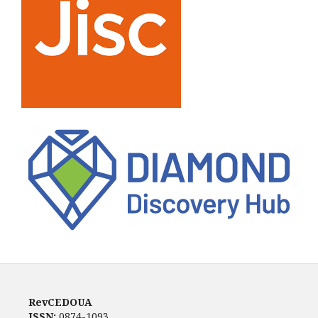
RevCEDOUA
ISSN:
0874-1093