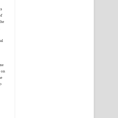
ts
of
the
al
ine
r on
he
to