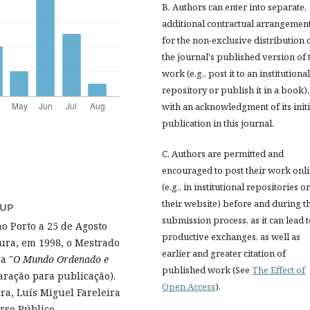
B. Authors can enter into separate,
additional contractual arrangemen
for the non-exclusive distribution 
the journal's published version of 
work (e.g., post it to an institutional
repository or publish it in a book),
with an acknowledgment of its initi
publication in this journal.
C. Authors are permitted and
encouraged to post their work onl
(e.g., in institutional repositories o
their website) before and during t
UP
submission process, as it can lead 
o Porto a 25 de Agosto
productive exchanges, as well as
tura, em 1998, o Mestrado
earlier and greater citation of
a "
O Mundo Ordenado e
published work (See
The Effect of
aração para publicação).
Open Access
).
ra, Luís Miguel Fareleira
rso Público