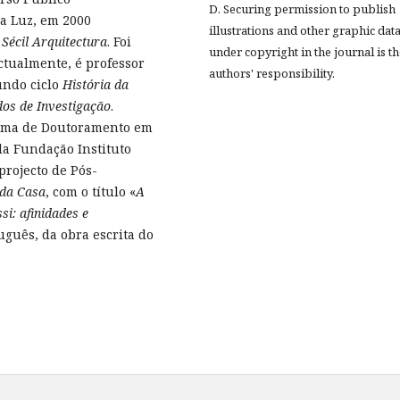
D. Securing permission to publish
da Luz, em 2000
illustrations and other graphic dat
Sécil Arquitectura
. Foi
under copyright in the journal is t
ctualmente, é professor
authors' responsibility.
undo ciclo
História da
os de Investigação
.
grama de Doutoramento em
da Fundação Instituto
projecto de Pós-
 da Casa
, com o título «
A
si: afinidades e
uguês, da obra escrita do