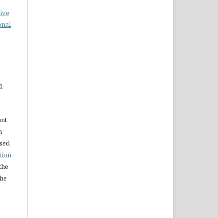
ive
onal
l
ant
n
nsed
tion
the
the