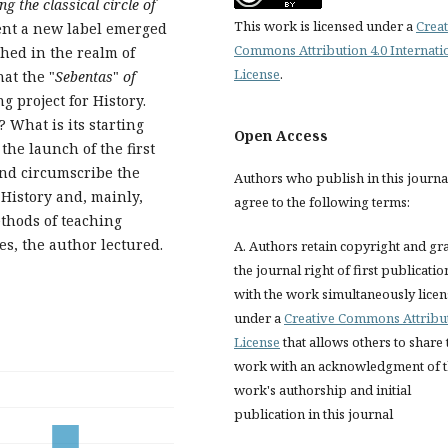
g the classical
circle of
This work is licensed under a
Creat
ent a new label emerged
Commons Attribution 4.0 Internati
hed in the realm of
License
.
at the "
Sebentas
"
of
g project for History.
 What is its starting
Open Access
the launch of the first
 and circumscribe the
Authors who publish in this journa
 History and, mainly,
agree to the following terms:
ethods of teaching
es, the author lectured.
A. Authors retain copyright and gr
the journal right of first publicatio
with the work simultaneously lice
under a
Creative Commons Attribu
License
that allows others to share 
work with an acknowledgment of 
work's authorship and initial
publication in this journal