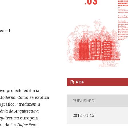
sical.
PDF
o projecto editorial
 Moderna
. Como se explica
PUBLISHED
gráfico,
"
traduzem a
ória da Arquitectura
2012-04-15
rquitectura
europeia".
ncela “ a
Dafne
“com