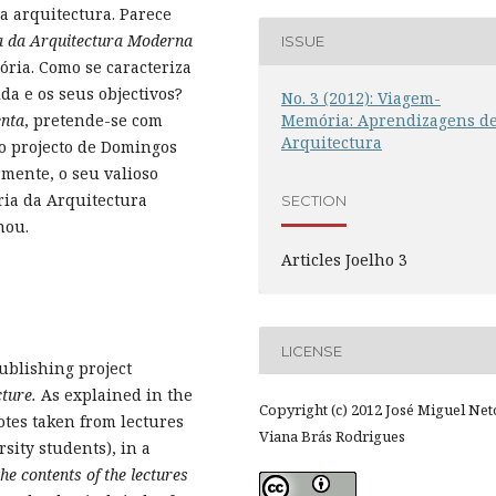
a arquitectura. Parece
ia da Arquitectura Moderna
ISSUE
ria. Como se caracteriza
da e os seus objectivos?
No. 3 (2012): Viagem-
enta
, pretende-se com
Memória: Aprendizagens d
Arquitectura
 o projecto de Domingos
rmente, o seu valioso
ria da Arquitectura
SECTION
nou.
Articles Joelho 3
LICENSE
ublishing project
ture.
As explained in the
Copyright (c) 2012 José Miguel Net
otes taken from lectures
Viana Brás Rodrigues
sity students), in a
the contents of the lectures