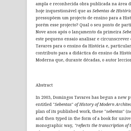
ampla e reconhecida obra publicada na área d
hoje inquestionável que as
Sebentas de Histór
pressupõem um projecto de ensino para a Histó
porém esse projecto? Qual o seu ponto de parti
Nove anos após o lançamento da primeira
Seb
este pequeno ensaio analisar e circunscrever
Tavares para o ensino da História e, particula
contributo para a didáctica do ensino da Histó
Moderna que, durante décadas, o autor leccio
Abstract
In 2003, Domingos Tavares has begun a new p
entitled "
Sebentas
"
of History of Modern Architec
plan of its published work, these "
sebentas
" (n
and then typed in the form of a book for univer
monographic way
, "reflects the transcription of 