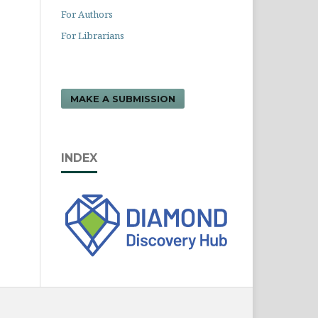
For Authors
For Librarians
MAKE A SUBMISSION
INDEX