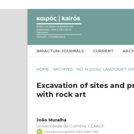
IMPACTUM-JOURNALS
CURRENT
ARCH
HOME
/
ARCHIVES
/
NO. 14 (2024): LANDCRAFT SP
Excavation of sites and pr
with rock art
João Muralha
Universidade de Coimbra, CEAACP
https://orcid.org/0000-0001-5289-7583