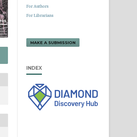
For Authors
For Librarians
MAKE A SUBMISSION
INDEX