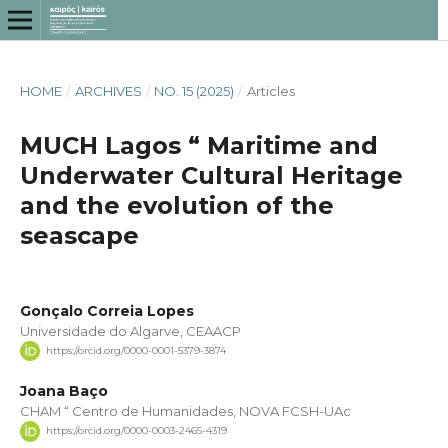
HOME
/
ARCHIVES
/
NO. 15 (2025)
/
Articles
MUCH Lagos “ Maritime and
Underwater Cultural Heritage
and the evolution of the
seascape
Gonçalo Correia Lopes
Universidade do Algarve, CEAACP
https://orcid.org/0000-0001-5379-3874
Joana Baço
CHAM “ Centro de Humanidades, NOVA FCSH-UAc
https://orcid.org/0000-0003-2465-4319