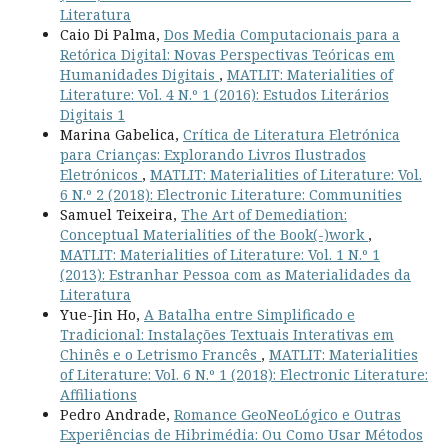
Literatura
Caio Di Palma,
Dos Media Computacionais para a
Retórica Digital: Novas Perspectivas Teóricas em
Humanidades Digitais
,
MATLIT: Materialities of
Literature: Vol. 4 N.º 1 (2016): Estudos Literários
Digitais 1
Marina Gabelica,
Crítica de Literatura Eletrónica
para Crianças: Explorando Livros Ilustrados
Eletrónicos
,
MATLIT: Materialities of Literature: Vol.
6 N.º 2 (2018): Electronic Literature: Communities
Samuel Teixeira,
The Art of Demediation:
Conceptual Materialities of the Book(-)work
,
MATLIT: Materialities of Literature: Vol. 1 N.º 1
(2013): Estranhar Pessoa com as Materialidades da
Literatura
Yue-Jin Ho,
A Batalha entre Simplificado e
Tradicional: Instalações Textuais Interativas em
Chinês e o Letrismo Francês
,
MATLIT: Materialities
of Literature: Vol. 6 N.º 1 (2018): Electronic Literature:
Affiliations
Pedro Andrade,
Romance GeoNeoLógico e Outras
Experiências de Hibrimédia: Ou Como Usar Métodos