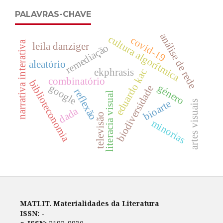
PALAVRAS-CHAVE
análise de rede
cultura algorítmica
covid-19
narrativa interativa
leila danziger
remediação
aleatório
ekphrasis
eduardo kac
combinatório
biblioteconomia
google
género
biodiversidade
reflexão
literacia visual
bioarte
artes visuais
dada
televisão
minorias
MATLIT. Materialidades da Literatura
ISSN:
-