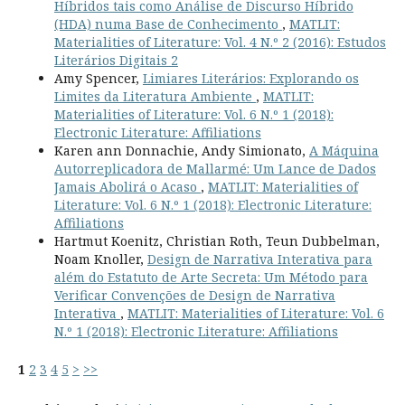
Híbridos tais como Análise de Discurso Híbrido
(HDA) numa Base de Conhecimento
,
MATLIT:
Materialities of Literature: Vol. 4 N.º 2 (2016): Estudos
Literários Digitais 2
Amy Spencer,
Limiares Literários: Explorando os
Limites da Literatura Ambiente
,
MATLIT:
Materialities of Literature: Vol. 6 N.º 1 (2018):
Electronic Literature: Affiliations
Karen ann Donnachie, Andy Simionato,
A Máquina
Autorreplicadora de Mallarmé: Um Lance de Dados
Jamais Abolirá o Acaso
,
MATLIT: Materialities of
Literature: Vol. 6 N.º 1 (2018): Electronic Literature:
Affiliations
Hartmut Koenitz, Christian Roth, Teun Dubbelman,
Noam Knoller,
Design de Narrativa Interativa para
além do Estatuto de Arte Secreta: Um Método para
Verificar Convenções de Design de Narrativa
Interativa
,
MATLIT: Materialities of Literature: Vol. 6
N.º 1 (2018): Electronic Literature: Affiliations
1
2
3
4
5
>
>>