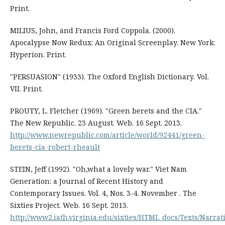
Print.
MILIUS, John, and Francis Ford Coppola. (2000).
Apocalypse Now Redux: An Original Screenplay. New York:
Hyperion. Print.
"PERSUASION" (1933). The Oxford English Dictionary. Vol.
VII. Print.
PROUTY, L. Fletcher (1969). "Green berets and the CIA."
The New Republic. 23 August. Web. 16 Sept. 2013.
http://www.newrepublic.com/article/world/92441/green-
berets-cia-robert-rheault
STEIN, Jeff (1992). "Oh,what a lovely war." Viet Nam
Generation: a Journal of Recent History and
Contemporary Issues. Vol. 4, Nos. 3-4. November . The
Sixties Project. Web. 16 Sept. 2013.
http://www2.iath.virginia.edu/sixties/HTML_docs/Texts/Narrat