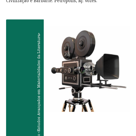
Civilização é Barbárie. Petrópolis, RJ: Vozes.