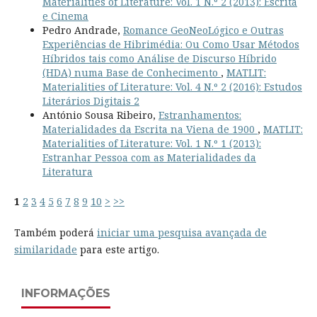
Materialities of Literature: Vol. 1 N.º 2 (2013): Escrita
e Cinema
Pedro Andrade,
Romance GeoNeoLógico e Outras
Experiências de Hibrimédia: Ou Como Usar Métodos
Híbridos tais como Análise de Discurso Híbrido
(HDA) numa Base de Conhecimento
,
MATLIT:
Materialities of Literature: Vol. 4 N.º 2 (2016): Estudos
Literários Digitais 2
António Sousa Ribeiro,
Estranhamentos:
Materialidades da Escrita na Viena de 1900
,
MATLIT:
Materialities of Literature: Vol. 1 N.º 1 (2013):
Estranhar Pessoa com as Materialidades da
Literatura
1
2
3
4
5
6
7
8
9
10
>
>>
Também poderá
iniciar uma pesquisa avançada de
similaridade
para este artigo.
INFORMAÇÕES