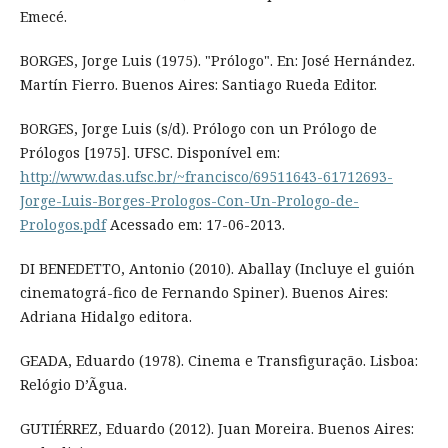
Emecé.
BORGES, Jorge Luis (1975). "Prólogo". En: José Hernández.
Martín Fierro. Buenos Aires: Santiago Rueda Editor.
BORGES, Jorge Luis (s/d). Prólogo con un Prólogo de
Prólogos [1975]. UFSC. Disponível em:
http://www.das.ufsc.br/~francisco/69511643-61712693-
Jorge-Luis-Borges-Prologos-Con-Un-Prologo-de-
Prologos.pdf
Acessado em: 17-06-2013.
DI BENEDETTO, Antonio (2010). Aballay (Incluye el guión
cinematográ-fico de Fernando Spiner). Buenos Aires:
Adriana Hidalgo editora.
GEADA, Eduardo (1978). Cinema e Transfiguração. Lisboa:
Relógio D’Ãgua.
GUTIÉRREZ, Eduardo (2012). Juan Moreira. Buenos Aires: