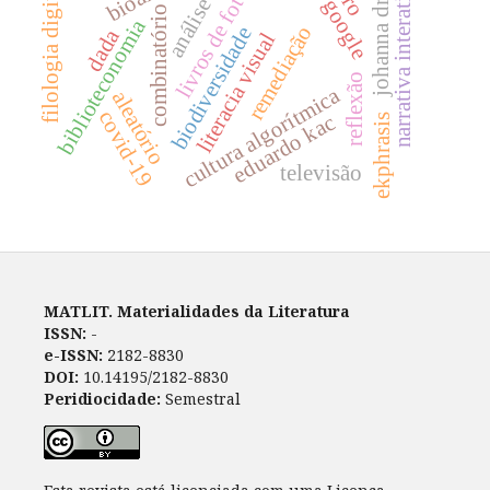
livros de fotografia
johanna drucker
narrativa interativa
filologia digital
google
combinatório
biblioteconomia
remediação
biodiversidade
dada
literacia visual
reflexão
cultura algorítmica
aleatório
covid-19
eduardo kac
ekphrasis
televisão
MATLIT. Materialidades da Literatura
ISSN:
-
e-ISSN:
2182-8830
DOI:
10.14195/2182-8830
Peridiocidade:
Semestral