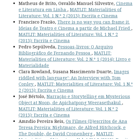
Matheus de Brito, Osvaldo Manuel Silvestre,
Cinema
e Literatura em Linha
,
MATLIT: Materialities of
Literature: Vol. 1 N.º 2 (2013): Escrita e Cinema
Francisco Frazão,
There is no way you can frame it.
Ideias de Teatro e Cinema a partir de Michael Fried
,
MATLIT: Materialities of Literature: Vol. 1 N.º 2
(2013): Escrita e Cinema
Pedro Sepúlveda,
Pessoas-livros: O Arquivo
Bibliográfico de Fernando Pessoa
,
MATLIT:
Materialities of Literature: Vol. 2 N.º 1 (2014): Livro e
Materialidade
Clara Rowland, Susana Nascimento Duarte,
Images
riddled with language’: An Interview with Tom
Conley
,
MATLIT: Materialities of Literature: Vol. 1 N.º
2 (2013): Escrita e Cinema
José Bértolo,
Narração e Storytelling em Mysterious
Object at Noon, de Apichatpong Weerasethakul
,
MATLIT: Materialities of Literature: Vol. 1 N.º 2
(2013): Escrita e Cinema
Amndio Pereira Reis,
Os Filmes (D)escritos de Ana
Teresa Pereira: Nightmare, de Alfred Hitchcock, e
The Double, de David Cronenberg
,
MATLIT: