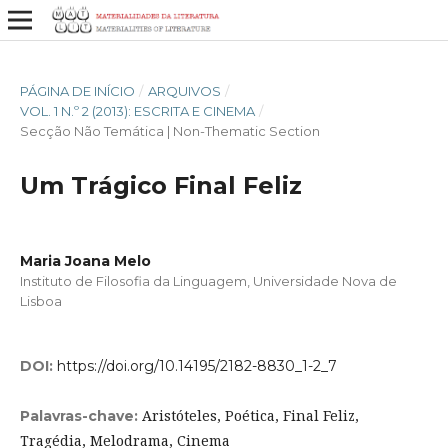
PÁGINA DE INÍCIO
/
ARQUIVOS
/
VOL. 1 N.º 2 (2013): ESCRITA E CINEMA
/
Secção Não Temática | Non-Thematic Section
Um Trágico Final Feliz
Maria Joana Melo
Instituto de Filosofia da Linguagem, Universidade Nova de
Lisboa
DOI:
https://doi.org/10.14195/2182-8830_1-2_7
Aristóteles, Poética, Final Feliz,
Palavras-chave:
Tragédia, Melodrama, Cinema