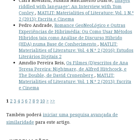
Clara Rowland, Susana Nascimento Duarte,
Images
riddled with language’: An Interview with Tom
Conley
,
MATLIT: Materialities of Literature: Vol. 1 N.º
2 (2013): Escrita e Cinema
Pedro Andrade,
Romance GeoNeoLógico e Outras
Experiências de Hibrimédia: Ou Como Usar Métodos
Híbridos tais como Análise de Discurso Híbrido
(HDA) numa Base de Conhecimento
,
MATLIT:
Materialities of Literature: Vol. 4 N.º 2 (2016): Estudos
Literários Digitais 2
Amndio Pereira Reis,
Os Filmes (D)escritos de Ana
Teresa Pereira: Nightmare, de Alfred Hitchcock, e
The Double, de David Cronenberg
,
MATLIT:
Materialities of Literature: Vol. 1 N.º 2 (2013): Escrita
e Cinema
1
2
3
4
5
6
7
8
9
10
>
>>
Também poderá
iniciar uma pesquisa avançada de
similaridade
para este artigo.