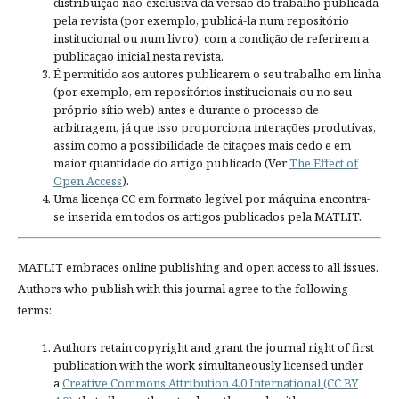
distribuição não-exclusiva da versão do trabalho publicada
pela revista (por exemplo, publicá-la num repositório
institucional ou num livro), com a condição de referirem a
publicação inicial nesta revista.
É permitido aos autores publicarem o seu trabalho em linha
(por exemplo, em repositórios institucionais ou no seu
próprio sítio web) antes e durante o processo de
arbitragem, já que isso proporciona interações produtivas,
assim como a possibilidade de citações mais cedo e em
maior quantidade do artigo publicado (Ver
The Effect of
Open Access
).
Uma licença CC em formato legível por máquina encontra-
se inserida em todos os artigos publicados pela MATLIT.
MATLIT embraces online publishing and open access to all issues.
Authors who publish with this journal agree to the following
terms:
Authors retain copyright and grant the journal right of first
publication with the work simultaneously licensed under
a
Creative Commons Attribution 4.0 International (CC BY