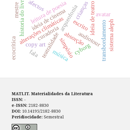
historia do livro
afectos
leitura de poesia
crianças
ideia de teatro
mestre
arqueofonia
ideia de cinema
avatar
alterações climáticas
escrito
sistema aleph
transbordamento
curadoria
audiotour
absorção
teatralidade
ecocrítica
simpósio
copy art
cyborg
música
fala
MATLIT. Materialidades da Literatura
ISSN:
-
e-ISSN:
2182-8830
DOI:
10.14195/2182-8830
Peridiocidade:
Semestral