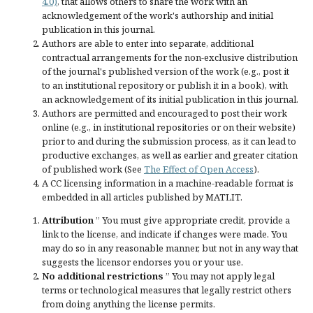
4.0)
, that allows others to share the work with an
acknowledgement of the work's authorship and initial
publication in this journal.
Authors are able to enter into separate, additional
contractual arrangements for the non-exclusive distribution
of the journal's published version of the work (e.g., post it
to an institutional repository or publish it in a book), with
an acknowledgement of its initial publication in this journal.
Authors are permitted and encouraged to post their work
online (e.g., in institutional repositories or on their website)
prior to and during the submission process, as it can lead to
productive exchanges, as well as earlier and greater citation
of published work (See
The Effect of Open Access
).
A CC licensing information in a machine-readable format is
embedded in all articles published by MATLIT.
Attribution
” You must give
appropriate credit
, provide a
link to the license, and
indicate if changes were made
. You
may do so in any reasonable manner, but not in any way that
suggests the licensor endorses you or your use.
No additional restrictions
” You may not apply legal
terms or
technological measures
that legally restrict others
from doing anything the license permits.