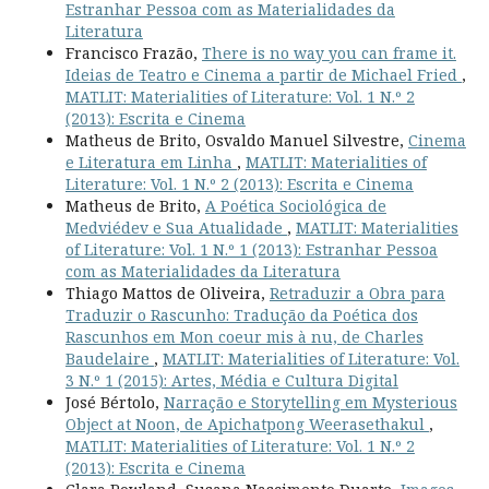
Estranhar Pessoa com as Materialidades da
Literatura
Francisco Frazão,
There is no way you can frame it.
Ideias de Teatro e Cinema a partir de Michael Fried
,
MATLIT: Materialities of Literature: Vol. 1 N.º 2
(2013): Escrita e Cinema
Matheus de Brito, Osvaldo Manuel Silvestre,
Cinema
e Literatura em Linha
,
MATLIT: Materialities of
Literature: Vol. 1 N.º 2 (2013): Escrita e Cinema
Matheus de Brito,
A Poética Sociológica de
Medviédev e Sua Atualidade
,
MATLIT: Materialities
of Literature: Vol. 1 N.º 1 (2013): Estranhar Pessoa
com as Materialidades da Literatura
Thiago Mattos de Oliveira,
Retraduzir a Obra para
Traduzir o Rascunho: Tradução da Poética dos
Rascunhos em Mon coeur mis à nu, de Charles
Baudelaire
,
MATLIT: Materialities of Literature: Vol.
3 N.º 1 (2015): Artes, Média e Cultura Digital
José Bértolo,
Narração e Storytelling em Mysterious
Object at Noon, de Apichatpong Weerasethakul
,
MATLIT: Materialities of Literature: Vol. 1 N.º 2
(2013): Escrita e Cinema