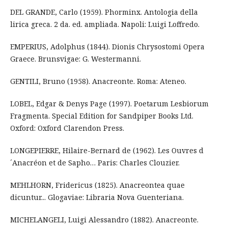
DEL GRANDE, Carlo (1959). Phorminx. Antologia della
lirica greca. 2 da. ed. ampliada. Napoli: Luigi Loffredo.
EMPERIUS, Adolphus (1844). Dionis Chrysostomi Opera
Graece. Brunsvigae: G. Westermanni.
GENTILI, Bruno (1958). Anacreonte. Roma: Ateneo.
LOBEL, Edgar & Denys Page (1997). Poetarum Lesbiorum
Fragmenta. Special Edition for Sandpiper Books Ltd.
Oxford: Oxford Clarendon Press.
LONGEPIERRE, Hilaire-Bernard de (1962). Les Ouvres d
´Anacréon et de Sapho… Paris: Charles Clouzier.
MEHLHORN, Fridericus (1825). Anacreontea quae
dicuntur... Glogaviae: Libraria Nova Guenteriana.
MICHELANGELI, Luigi Alessandro (1882). Anacreonte.