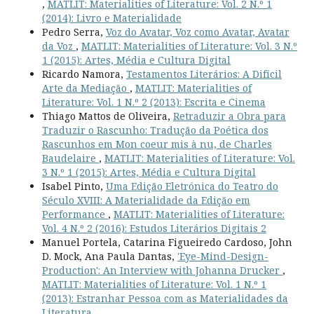
,
MATLIT: Materialities of Literature: Vol. 2 N.º 1
(2014): Livro e Materialidade
Pedro Serra,
Voz do Avatar, Voz como Avatar, Avatar
da Voz
,
MATLIT: Materialities of Literature: Vol. 3 N.º
1 (2015): Artes, Média e Cultura Digital
Ricardo Namora,
Testamentos Literários: A Difícil
Arte da Mediação
,
MATLIT: Materialities of
Literature: Vol. 1 N.º 2 (2013): Escrita e Cinema
Thiago Mattos de Oliveira,
Retraduzir a Obra para
Traduzir o Rascunho: Tradução da Poética dos
Rascunhos em Mon coeur mis à nu, de Charles
Baudelaire
,
MATLIT: Materialities of Literature: Vol.
3 N.º 1 (2015): Artes, Média e Cultura Digital
Isabel Pinto,
Uma Edição Eletrónica do Teatro do
Século XVIII: A Materialidade da Edição em
Performance
,
MATLIT: Materialities of Literature:
Vol. 4 N.º 2 (2016): Estudos Literários Digitais 2
Manuel Portela, Catarina Figueiredo Cardoso, John
D. Mock, Ana Paula Dantas,
'Eye-Mind-Design-
Production': An Interview with Johanna Drucker
,
MATLIT: Materialities of Literature: Vol. 1 N.º 1
(2013): Estranhar Pessoa com as Materialidades da
Literatura