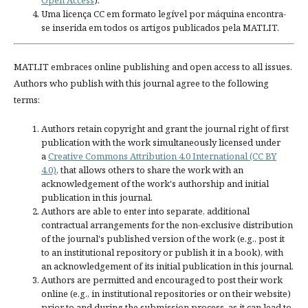
Uma licença CC em formato legível por máquina encontra-
se inserida em todos os artigos publicados pela MATLIT.
MATLIT embraces online publishing and open access to all issues.
Authors who publish with this journal agree to the following
terms:
Authors retain copyright and grant the journal right of first
publication with the work simultaneously licensed under
a
Creative Commons Attribution 4.0 International (CC BY
4.0)
, that allows others to share the work with an
acknowledgement of the work's authorship and initial
publication in this journal.
Authors are able to enter into separate, additional
contractual arrangements for the non-exclusive distribution
of the journal's published version of the work (e.g., post it
to an institutional repository or publish it in a book), with
an acknowledgement of its initial publication in this journal.
Authors are permitted and encouraged to post their work
online (e.g., in institutional repositories or on their website)
prior to and during the submission process, as it can lead to