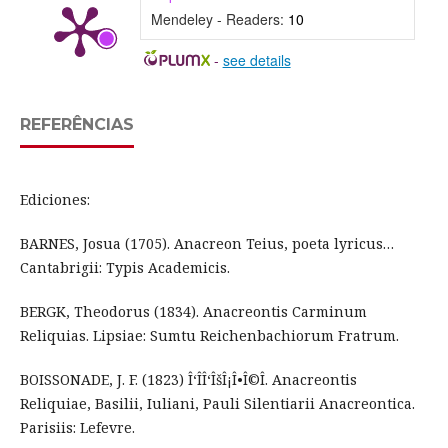
Mendeley - Readers:
10
-
see details
REFERÊNCIAS
Ediciones:
BARNES, Josua (1705). Anacreon Teius, poeta lyricus…
Cantabrigii: Typis Academicis.
BERGK, Theodorus (1834). Anacreontis Carminum
Reliquias. Lipsiae: Sumtu Reichenbachiorum Fratrum.
BOISSONADE, J. F. (1823) Î‘ÎÎ‘ÎšÎ¡Î•Î©Î. Anacreontis
Reliquiae, Basilii, Iuliani, Pauli Silentiarii Anacreontica.
Parisiis: Lefevre.