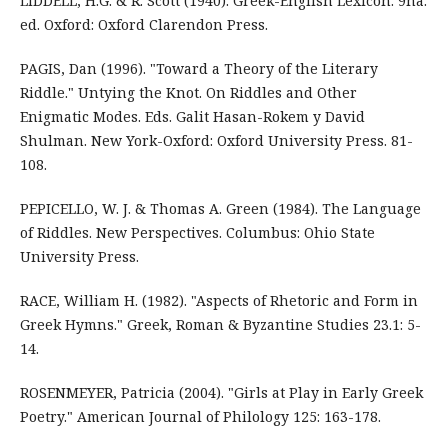
LIDDELL, H.G. & R. Scott (1940). Greek-English Lexicon. 9na.
ed. Oxford: Oxford Clarendon Press.
PAGIS, Dan (1996). "Toward a Theory of the Literary
Riddle." Untying the Knot. On Riddles and Other
Enigmatic Modes. Eds. Galit Hasan-Rokem y David
Shulman. New York-Oxford: Oxford University Press. 81-
108.
PEPICELLO, W. J. & Thomas A. Green (1984). The Language
of Riddles. New Perspectives. Columbus: Ohio State
University Press.
RACE, William H. (1982). "Aspects of Rhetoric and Form in
Greek Hymns." Greek, Roman & Byzantine Studies 23.1: 5-
14.
ROSENMEYER, Patricia (2004). "Girls at Play in Early Greek
Poetry." American Journal of Philology 125: 163-178.