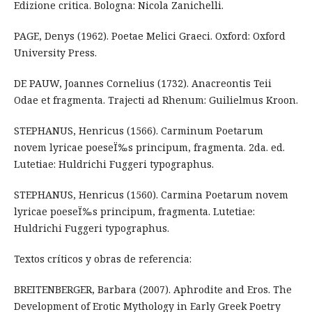
Edizione critica. Bologna: Nicola Zanichelli.
PAGE, Denys (1962). Poetae Melici Graeci. Oxford: Oxford
University Press.
DE PAUW, Joannes Cornelius (1732). Anacreontis Teii
Odae et fragmenta. Trajecti ad Rhenum: Guilielmus Kroon.
STEPHANUS, Henricus (1566). Carminum Poetarum
novem lyricae poeseÏ‰s principum, fragmenta. 2da. ed.
Lutetiae: Huldrichi Fuggeri typographus.
STEPHANUS, Henricus (1560). Carmina Poetarum novem
lyricae poeseÏ‰s principum, fragmenta. Lutetiae:
Huldrichi Fuggeri typographus.
Textos críticos y obras de referencia:
BREITENBERGER, Barbara (2007). Aphrodite and Eros. The
Development of Erotic Mythology in Early Greek Poetry