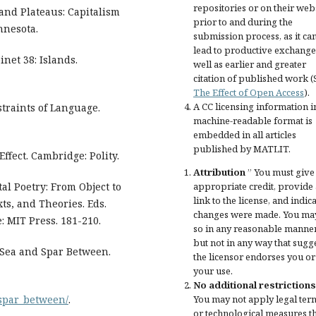
repositories or on their web
sand Plateaus: Capitalism
prior to and during the
nnesota.
submission process, as it ca
lead to productive exchange
net 38: Islands.
well as earlier and greater
citation of published work (
The Effect of Open Access
).
A CC licensing information i
straints of Language.
machine-readable format is
embedded in all articles
published by MATLIT.
ffect. Cambridge: Polity.
Attribution
” You must give
al Poetry: From Object to
appropriate credit
, provide 
link to the license, and
indica
ts, and Theories. Eds.
changes were made
. You ma
 MIT Press. 181-210.
so in any reasonable manner
but not in any way that sugg
 Sea and Spar Between.
the licensor endorses you or
your use.
No additional restrictions
_spar_between/
.
You may not apply legal ter
or
technological measures
t