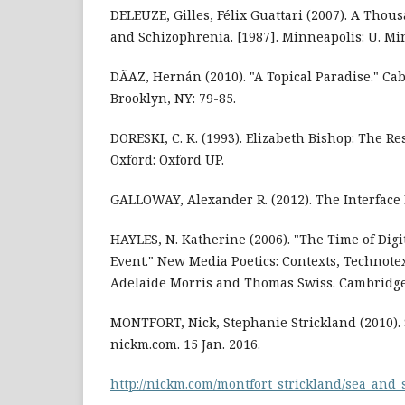
DELEUZE, Gilles, Félix Guattari (2007). A Thou
and Schizophrenia. [1987]. Minneapolis: U. Mi
DÃAZ, Hernán (2010). "A Topical Paradise." Cabi
Brooklyn, NY: 79-85.
DORESKI, C. K. (1993). Elizabeth Bishop: The Re
Oxford: Oxford UP.
GALLOWAY, Alexander R. (2012). The Interface E
HAYLES, N. Katherine (2006). "The Time of Digit
Event." New Media Poetics: Contexts, Technotex
Adelaide Morris and Thomas Swiss. Cambridge:
MONTFORT, Nick, Stephanie Strickland (2010).
nickm.com. 15 Jan. 2016.
http://nickm.com/montfort_strickland/sea_and