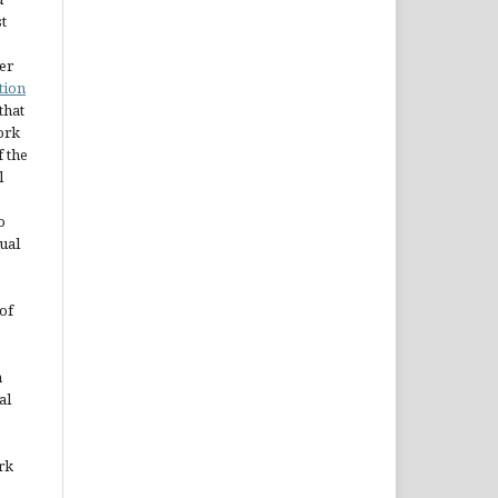
st
er
tion
 that
ork
 the
l
o
ual
of
n
al
rk