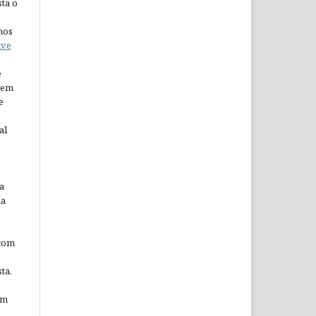
ta o
nos
ive
e
arem
e
al
a
da
 com
ta.
em