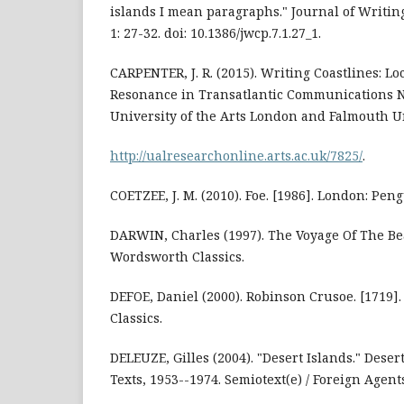
islands I mean paragraphs." Journal of Writing
1: 27-32. doi: 10.1386/jwcp.7.1.27_1.
CARPENTER, J. R. (2015). Writing Coastlines: Lo
Resonance in Transatlantic Communications N
University of the Arts London and Falmouth Uni
http://ualresearchonline.arts.ac.uk/7825/
.
COETZEE, J. M. (2010). Foe. [1986]. London: Peng
DARWIN, Charles (1997). The Voyage Of The Bea
Wordsworth Classics.
DEFOE, Daniel (2000). Robinson Crusoe. [1719
Classics.
DELEUZE, Gilles (2004). "Desert Islands." Deser
Texts, 1953--1974. Semiotext(e) / Foreign Agent