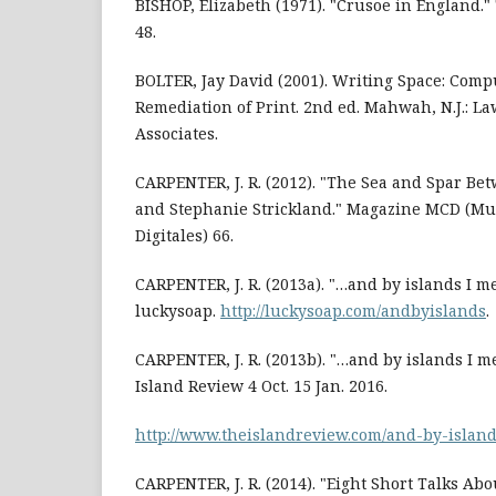
BISHOP, Elizabeth (1971). "Crusoe in England."
48.
BOLTER, Jay David (2001). Writing Space: Comp
Remediation of Print. 2nd ed. Mahwah, N.J.: 
Associates.
CARPENTER, J. R. (2012). "The Sea and Spar Be
and Stephanie Strickland." Magazine MCD (Mu
Digitales) 66.
CARPENTER, J. R. (2013a). "…and by islands I 
luckysoap.
http://luckysoap.com/andbyislands
.
CARPENTER, J. R. (2013b). "…and by islands I 
Island Review 4 Oct. 15 Jan. 2016.
http://www.theislandreview.com/and-by-islan
CARPENTER, J. R. (2014). "Eight Short Talks Abou