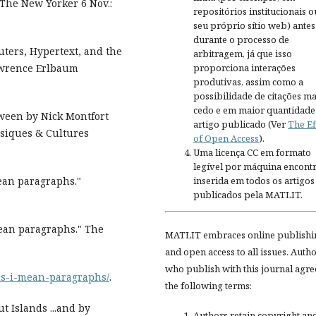
 The New Yorker 6 Nov.:
repositórios institucionais o
seu próprio sítio web) antes
durante o processo de
uters, Hypertext, and the
arbitragem, já que isso
Lawrence Erlbaum
proporciona interações
produtivas, assim como a
possibilidade de citações ma
cedo e em maior quantidade
tween by Nick Montfort
artigo publicado (Ver
The Ef
siques & Cultures
of Open Access
).
Uma licença CC em formato
legível por máquina encontr
mean paragraphs."
inserida em todos os artigos
publicados pela MATLIT.
mean paragraphs." The
MATLIT embraces online publishi
and open access to all issues. Auth
who publish with this journal agre
ds-i-mean-paragraphs/
.
the following terms:
t Islands ...and by
Authors retain copyright an