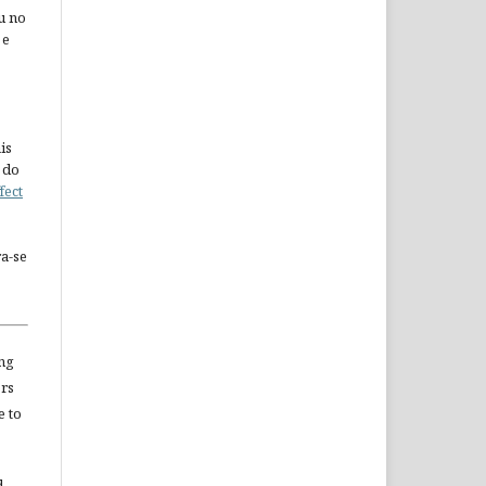
u no
 e
is
 do
fect
a-se
ng
ors
e to
d