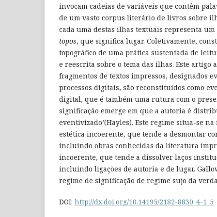
invocam cadeias de variáveis que contêm palav
de um vasto corpus literário de livros sobre i
cada uma destas ilhas textuais representa um t
topos
, que significa lugar. Coletivamente, co
topográfico de uma prática sustentada de leitur
e reescrita sobre o tema das ilhas. Este artig
fragmentos de textos impressos, designados e
processos digitais, são reconstituídos como e
digital, que é também uma rutura com o pres
significação emerge em que a autoria é distribu
eventivizado’(Hayles). Este regime situa-se na
estética incoerente, que tende a desmontar c
incluindo obras conhecidas da literatura impr
incoerente, que tende a dissolver laços institu
incluindo ligações de autoria e de lugar. Gal
regime de significação de regime sujo da verd
DOI:
http://dx.doi.org/10.14195/2182-8830_4-1_5