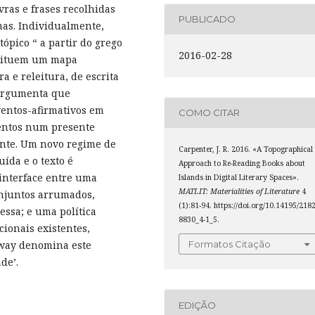
ras e frases recolhidas
PUBLICADO
lhas. Individualmente,
ópico “ a partir do grego
2016-02-28
nstituem um mapa
a e releitura, de escrita
o argumenta que
ventos-afirmativos em
COMO CITAR
ventos num presente
ente. Um novo regime de
Carpenter, J. R. 2016. «A Topographical
ída e o texto é
Approach to Re-Reading Books about
 interface entre uma
Islands in Digital Literary Spaces».
MATLIT: Materialities of Literature
4
onjuntos arrumados,
(1):81-94. https://doi.org/10.14195/2182
essa; e uma política
8830_4-1_5.
cionais existentes,
loway denomina este
Formatos Citação
ade’.
EDIÇÃO