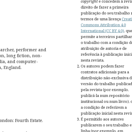
copyright
e concedem à revis
direito de fazer a primeira
publicação do seu trabalho 
termos de uma licença
Creat
Commons Attribution 4.0
International (CC BY 4.0)
, qu
permite a terceiros partilh
o trabalho com a condição d
atribuição de autoria e de
esearcher, performer and
referência à publicação inici
on, long fiction, non-
nesta revista.
edia, and computer-
Os autores podem fazer
n, England.
contratos adicionais para a
distribuição não-exclusiva d
versão do trabalho publica
pela revista (por exemplo,
publicá-la num repositório
institucional ou num livro),
a condição de referirem a
publicação inicial nesta revis
É permitido aos autores
London: Fourth Estate.
publicarem o seu trabalho 
linha (por exemplo, em