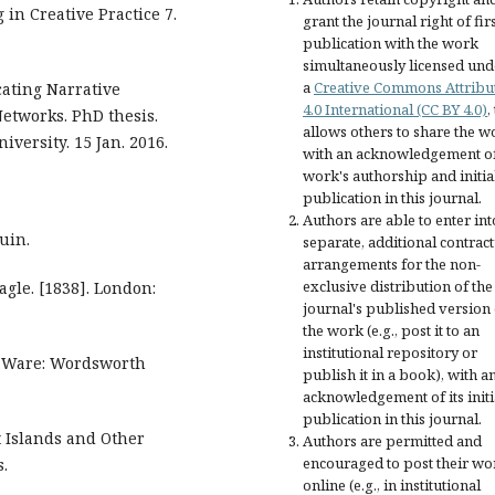
 in Creative Practice 7.
grant the journal right of fir
publication with the work
simultaneously licensed und
a
Creative Commons Attribu
cating Narrative
4.0 International (CC BY 4.0)
,
etworks. PhD thesis.
allows others to share the w
versity. 15 Jan. 2016.
with an acknowledgement of
work's authorship and initia
publication in this journal.
Authors are able to enter int
uin.
separate, additional contract
arrangements for the non-
exclusive distribution of the
gle. [1838]. London:
journal's published version 
the work (e.g., post it to an
institutional repository or
]. Ware: Wordsworth
publish it in a book), with a
acknowledgement of its initi
publication in this journal.
t Islands and Other
Authors are permitted and
encouraged to post their wo
s.
online (e.g., in institutional