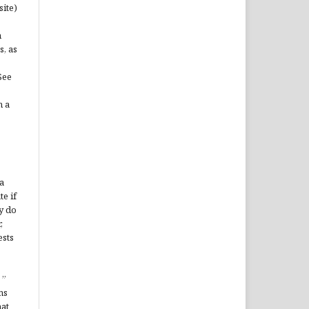
site)
n
s, as
See
n a
a
te if
y do
,
ests
”
ms
hat