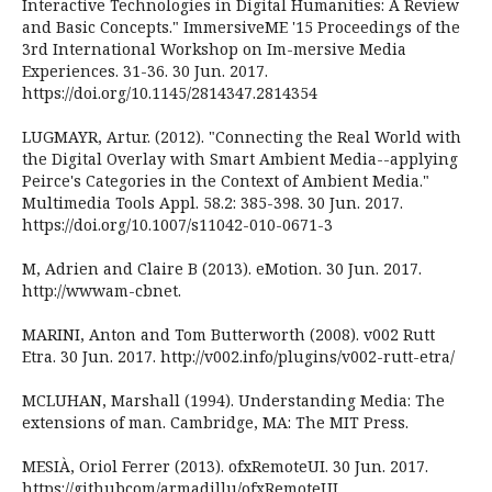
Interactive Technologies in Digital Humanities: A Review
and Basic Concepts." ImmersiveME '15 Proceedings of the
3rd International Workshop on Im-mersive Media
Experiences. 31-36. 30 Jun. 2017.
https://doi.org/10.1145/2814347.2814354
LUGMAYR, Artur. (2012). "Connecting the Real World with
the Digital Overlay with Smart Ambient Media--applying
Peirce's Categories in the Context of Ambient Media."
Multimedia Tools Appl. 58.2: 385-398. 30 Jun. 2017.
https://doi.org/10.1007/s11042-010-0671-3
M, Adrien and Claire B (2013). eMotion. 30 Jun. 2017.
http://wwwam-cbnet.
MARINI, Anton and Tom Butterworth (2008). v002 Rutt
Etra. 30 Jun. 2017. http://v002.info/plugins/v002-rutt-etra/
MCLUHAN, Marshall (1994). Understanding Media: The
extensions of man. Cambridge, MA: The MIT Press.
MESIÀ, Oriol Ferrer (2013). ofxRemoteUI. 30 Jun. 2017.
https://githubcom/armadillu/ofxRemoteUI.