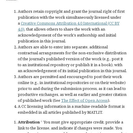
Authors retain copyright and grant the journal right of first
publication with the work simultaneously licensed under
a
Creative Commons Attribution 4.0 International (CC BY
4.0)
, that allows others to share the work with an
acknowledgement of the work's authorship and initial
publication in this journal.
Authors are able to enter into separate, additional
contractual arrangements for the non-exclusive distribution
of the journal's published version of the work (e.g., post it
to an institutional repository or publish it in a book), with
an acknowledgement of its initial publication in this journal.
Authors are permitted and encouraged to post their work
online (e.g., in institutional repositories or on their website)
prior to and during the submission process, as it can lead to
productive exchanges, as well as earlier and greater citation
of published work (See
The Effect of Open Access
).
A CC licensing information in a machine-readable format is
embedded in all articles published by MATLIT.
Attribution
” You must give
appropriate credit
, provide a
link to the license, and
indicate if changes were made
. You