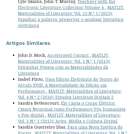
Lyle Skains, John T. Murray,
Teaching with the
Electronic Literature Collection Volume 4
,
MATLIT:
Materialities of Literature: Vol. 12 N.º 1 (2025):
Espalhar a palavra: preservar e analisar literatura
eletrónica
Artigos Similares
John D. Mock,
Accelerated Contact
,
MATLIT:
Materialities of Literature: Vol. 1 N.º 1 (2013):
Estranhar Pessoa com as Materialidades da
Literatura
Isabel Pinto,
Uma Edição Eletrónica do Teatro do
Século XVIII: A Materialidade da Edição em
Performance
,
MATLIT: Materialities of Literature:
Vol. 4 N.º 2 (2016): Estudos Literários Digitais 2
Sandra Bettencourt,
Ele Canta o Corpo Elétrico:
Cmara Neuronal como Performance Pós-humanista
e Pós-digital
,
MATLIT: Materialities of Literature:
Vol. 3 N.º 1 (2015): Artes, Média e Cultura Digital
Sandra Guerreiro Dias,
Para uma Nova Estética da
Poesia
,
MATLIT: Materialities of Literature: Vol. 1 N.º