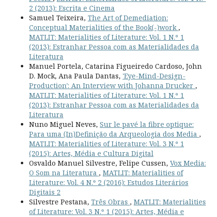
2 (2013): Escrita e Cinema
Samuel Teixeira,
The Art of Demediation:
Conceptual Materialities of the Book(-)work
,
MATLIT: Materialities of Literature: Vol. 1 N.º 1
(2013): Estranhar Pessoa com as Materialidades da
Literatura
Manuel Portela, Catarina Figueiredo Cardoso, John
D. Mock, Ana Paula Dantas,
'Eye-Mind-Design-
Production': An Interview with Johanna Drucker
,
MATLIT: Materialities of Literature: Vol. 1 N.º 1
(2013): Estranhar Pessoa com as Materialidades da
Literatura
Nuno Miguel Neves,
Sur le pavé la fibre optique:
Para uma (In)Definição da Arqueologia dos Media
,
MATLIT: Materialities of Literature: Vol. 3 N.º 1
(2015): Artes, Média e Cultura Digital
Osvaldo Manuel Silvestre, Felipe Cussen,
Vox Media:
O Som na Literatura
,
MATLIT: Materialities of
Literature: Vol. 4 N.º 2 (2016): Estudos Literários
Digitais 2
Silvestre Pestana,
Três Obras
,
MATLIT: Materialities
of Literature: Vol. 3 N.º 1 (2015): Artes, Média e