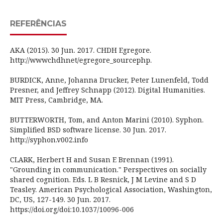
REFERÊNCIAS
AKA (2015). 30 Jun. 2017. CHDH Egregore.
http://wwwchdhnet/egregore_sourcephp.
BURDICK, Anne, Johanna Drucker, Peter Lunenfeld, Todd
Presner, and Jeffrey Schnapp (2012). Digital Humanities.
MIT Press, Cambridge, MA.
BUTTERWORTH, Tom, and Anton Marini (2010). Syphon.
Simplified BSD software license. 30 Jun. 2017.
http://syphon.v002.info
CLARK, Herbert H and Susan E Brennan (1991).
"Grounding in communication." Perspectives on socially
shared cognition. Eds. L B Resnick, J M Levine and S D
Teasley. American Psychological Association, Washington,
DC, US, 127-149. 30 Jun. 2017.
https://doi.org/doi:10.1037/10096-006